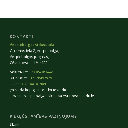
KONTAKTI
Vecpiebalgas vidusskola
Gaismas iela 2, Vecpiebalga,
Vecpiebalgas pagasts,
Cēsu novads, LV-4122
Sekretāre:
+37164161448
Direktore:
+37126497579
Fakss:
+37164161969
(novadā kopīgs, norādot iestādi)
E-pasts:
vecpiebalgas.skola@cesunovads.edu.lv
PIEKĻŪSTAMĪBAS PAZIŅOJUMS
Skatīt