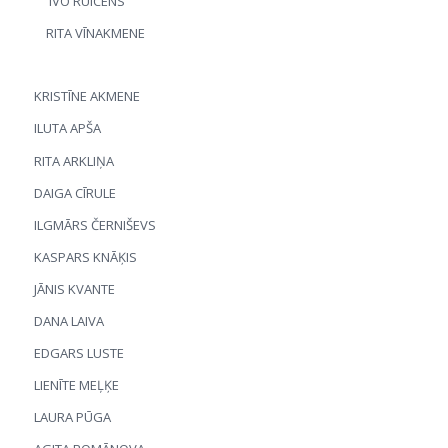
IVO RUICĒNS
RITA VĪNAKMENE
KRISTĪNE AKMENE
ILUTA APŠA
RITA ARKLIŅA
DAIGA CĪRULE
ILGMĀRS ČERNIŠEVS
KASPARS KNĀĶIS
JĀNIS KVANTE
DANA LAIVA
EDGARS LUSTE
LIENĪTE MEĻĶE
LAURA PŪGA