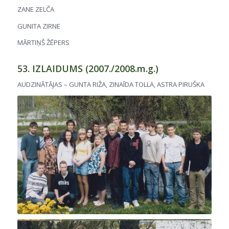
ZANE ZELČA
GUNITA ZIRNE
MĀRTIŅŠ ŽĒPERS
53. IZLAIDUMS (2007./2008.m.g.)
AUDZINĀTĀJAS – GUNTA RIŽA, ZINAĪDA TOLLA, ASTRA PIRUŠKA