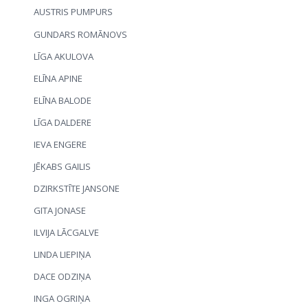
AUSTRIS PUMPURS
GUNDARS ROMĀNOVS
LĪGA AKULOVA
ELĪNA APINE
ELĪNA BALODE
LĪGA DALDERE
IEVA ENGERE
JĒKABS GAILIS
DZIRKSTĪTE JANSONE
GITA JONASE
ILVIJA LĀCGALVE
LINDA LIEPIŅA
DACE ODZIŅA
INGA OGRIŅA