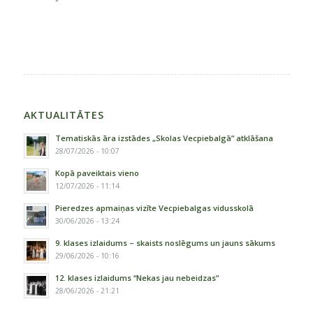
AKTUALITĀTES
Tematiskās āra izstādes „Skolas Vecpiebalgā” atklāšana
28/07/2026 - 10:07
Kopā paveiktais vieno
12/07/2026 - 11:14
Pieredzes apmaiņas vizīte Vecpiebalgas vidusskolā
30/06/2026 - 13:24
9. klases izlaidums – skaists noslēgums un jauns sākums
29/06/2026 - 10:16
12. klases izlaidums “Nekas jau nebeidzas”
28/06/2026 - 21:21