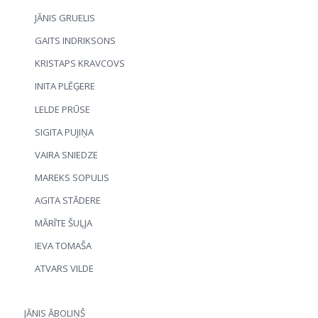
JĀNIS GRUELIS
GAITS INDRIKSONS
KRISTAPS KRAVCOVS
INITA PLĒĢERE
LELDE PRŪSE
SIGITA PUJIŅA
VAIRA SNIEDZE
MAREKS SOPULIS
AGITA STĀDERE
MĀRĪTE ŠUĻJA
IEVA TOMAŠA
ATVARS VILDE
JĀNIS ĀBOLIŅŠ