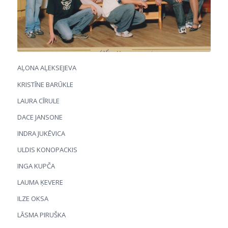
AĻONA AĻEKSEJEVA
KRISTĪNE BARŪKLE
LAURA CĪRULE
DACE JANSONE
INDRA JUKĒVICA
ULDIS KONOPACKIS
INGA KUPČA
LAUMA ĶEVERE
ILZE OKSA
LĀSMA PIRUŠKA