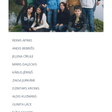
REINIS APINIS
ANDIS BEBRIŠS
JEĻENA CĪRULE
MĀRIS DAĻECKIS
KĀRLIS JĒRIŅŠ
ZAIGA JURKĀNE
DZINTARS KRONIS
ALDIS KUZMANS
GUNITA LĀCE