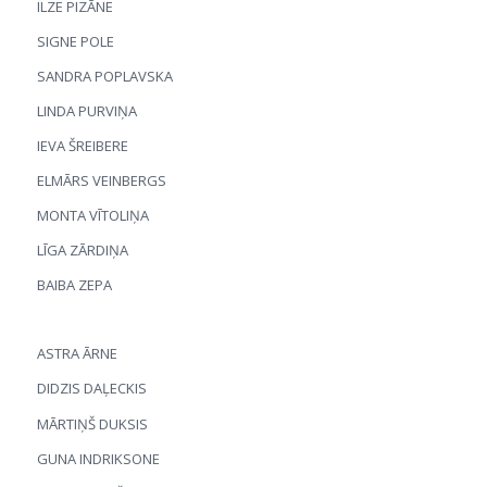
ILZE PIZĀNE
SIGNE POLE
SANDRA POPLAVSKA
LINDA PURVIŅA
IEVA ŠREIBERE
ELMĀRS VEINBERGS
MONTA VĪTOLIŅA
LĪGA ZĀRDIŅA
BAIBA ZEPA
ASTRA ĀRNE
DIDZIS DAĻECKIS
MĀRTIŅŠ DUKSIS
GUNA INDRIKSONE