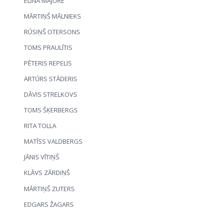
ELĪNA MAJORE
MĀRTIŅŠ MĀLNIEKS
RŪSIŅŠ OTERSONS
TOMS PRAULĪTIS
PĒTERIS REPELIS
ARTŪRS STĀDERIS
DĀVIS STRELKOVS
TOMS ŠĶERBERGS
RITA TOLLA
MATĪSS VALDBERGS
JĀNIS VĪTIŅŠ
KLĀVS ZĀRDIŅŠ
MĀRTIŅŠ ZUTERS
EDGARS ŽAGARS