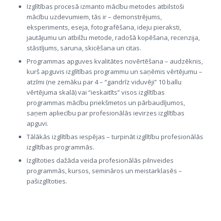
Izglītības procesā izmanto mācību metodes atbilstoši
mācību uzdevumiem, tās ir – demonstrējums,
eksperiments, eseja, fotografēšana, ideju pieraksti,
jautājumu un atbilžu metode, radošā kopēšana, recenzija,
stāstījums, saruna, skicēšana un citas.
Programmas apguves kvalitātes novērtēšana – a
udzēknis,
kurš apguvis izglītības programmu un saņēmis vērtējumu –
atzīmi (ne zemāku par 4 – “gandrīz viduvēji” 10 ballu
vērtējuma skalā) vai “ieskaitīts” visos izglītības
programmas mācību priekšmetos un pārbaudījumos,
saņem apliecību par profesionālās ievirzes izglītības
apguvi.
Tālākās izglītības iespējas – t
urpināt izglītību profesionālās
izglītības programmās.
Izglītoties dažāda veida profesionālās pilnveides
programmās, kursos, semināros un meistarklasēs –
p
ašizglītoties.