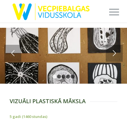
1
2
3
4
5
VIZUĀLI PLASTISKĀ MĀKSLA
5 gadi (1460 stundas)