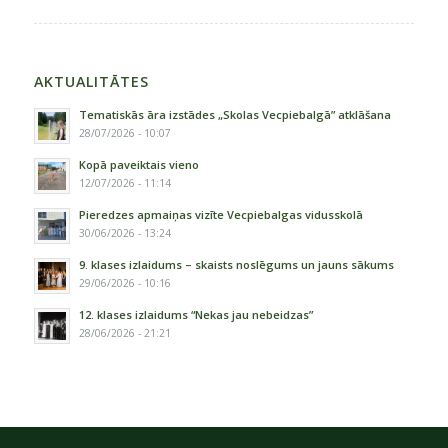
AKTUALITĀTES
Tematiskās āra izstādes „Skolas Vecpiebalgā” atklāšana
28/07/2026 - 10:07
Kopā paveiktais vieno
12/07/2026 - 11:14
Pieredzes apmaiņas vizīte Vecpiebalgas vidusskolā
30/06/2026 - 13:24
9. klases izlaidums – skaists noslēgums un jauns sākums
29/06/2026 - 10:16
12. klases izlaidums “Nekas jau nebeidzas”
28/06/2026 - 21:21