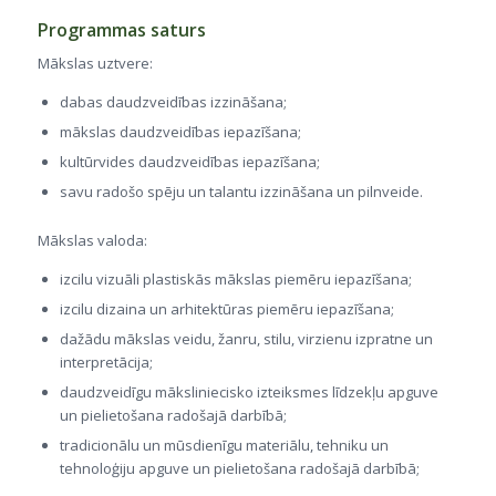
Programmas saturs
Mākslas uztvere:
dabas daudzveidības izzināšana;
mākslas daudzveidības iepazīšana;
kultūrvides daudzveidības iepazīšana;
savu radošo spēju un talantu izzināšana un pilnveide.
Mākslas valoda:
izcilu vizuāli plastiskās mākslas piemēru iepazīšana;
izcilu dizaina un arhitektūras piemēru iepazīšana;
dažādu mākslas veidu, žanru, stilu, virzienu izpratne un
interpretācija;
daudzveidīgu māksliniecisko izteiksmes līdzekļu apguve
un pielietošana radošajā darbībā;
tradicionālu un mūsdienīgu materiālu, tehniku un
tehnoloģiju apguve un pielietošana radošajā darbībā;