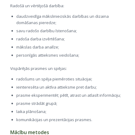
Radošā un vērtējošā darbība:
daudzveidīga mākslinieciskās darbības un dizaina
domāšanas pieredze;
savu radošo darbību īstenošana;
radoša darba izvērtēšana;
mākslas darba analīze;
personīgās attieksmes veidošana;
Vispārējās prasmes un spējas:
radošums un spēja piemēroties situācijai;
ieinteresēta un aktīva attieksme pret darbu;
prasme eksperimentēt; pētīt, atrast un atlasīt informāciju;
prasme strādāt grupā;
laika plānošana;
komunikācijas un prezentācijas prasmes.
Mācību metodes