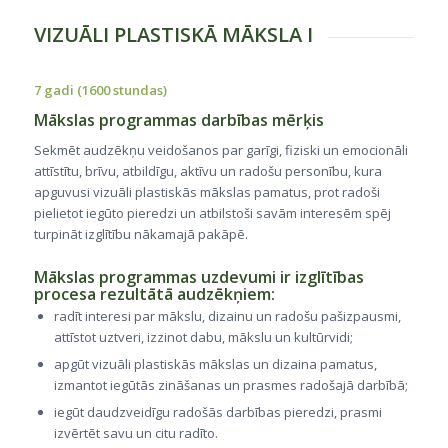
VIZUĀLI PLASTISKĀ MĀKSLA I
7 gadi (1600 stundas)
Mākslas programmas darbības mērķis
Sekmēt audzēkņu veidošanos par garīgi, fiziski un emocionāli
attīstītu, brīvu, atbildīgu, aktīvu un radošu personību, kura
apguvusi vizuāli plastiskās mākslas pamatus, prot radoši
pielietot iegūto pieredzi un atbilstoši savām interesēm spēj
turpināt izglītību nākamajā pakāpē.
Mākslas programmas uzdevumi ir izglītības
procesa rezultātā audzēkņiem:
radīt interesi par mākslu, dizainu un radošu pašizpausmi,
attīstot uztveri, izzinot dabu, mākslu un kultūrvidi;
apgūt vizuāli plastiskās mākslas un dizaina pamatus,
izmantot iegūtās zināšanas un prasmes radošajā darbībā;
iegūt daudzveidīgu radošās darbības pieredzi, prasmi
izvērtēt savu un citu radīto.