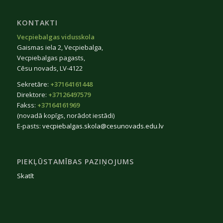
KONTAKTI
Vecpiebalgas vidusskola
Gaismas iela 2, Vecpiebalga,
Vecpiebalgas pagasts,
Cēsu novads, LV-4122
Sekretāre:
+37164161448
Direktore:
+37126497579
Fakss:
+37164161969
(novadā kopīgs, norādot iestādi)
E-pasts:
vecpiebalgas.skola@cesunovads.edu.lv
PIEKĻŪSTAMĪBAS PAZIŅOJUMS
Skatīt