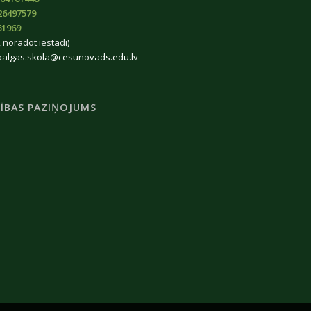
26497579
61969
 norādot iestādi)
balgas.skola@cesunovads.edu.lv
ĪBAS PAZIŅOJUMS