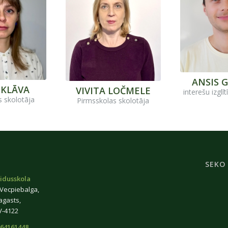
ANSIS G
IKLĀVA
VIVITA LOČMELE
interešu izglī
s skolotāja
Pirmsskolas skolotāja
SEKO
idusskola
 Vecpiebalga,
agasts,
V-4122
64161448