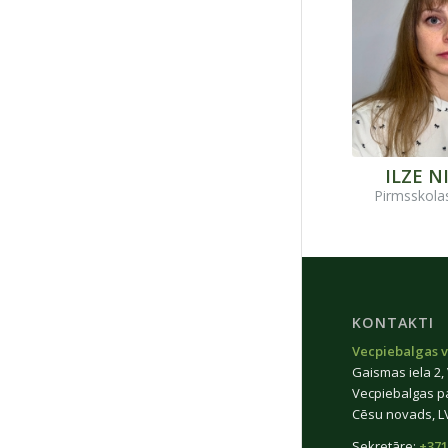
ILZE N
Pirmsskola
KONTAKTI
Vecpiebalgas v
Gaismas iela 2,
Vecpiebalgas p
Cēsu novads, L
Sekretāre:
+371