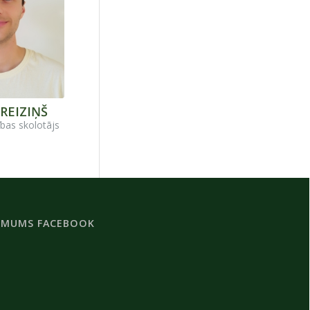
REIZIŅŠ
tības skolotājs
 MUMS FACEBOOK