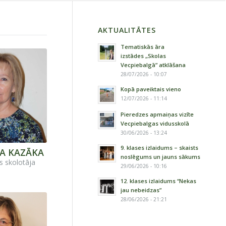
AKTUALITĀTES
Tematiskās āra
izstādes „Skolas
Vecpiebalgā” atklāšana
28/07/2026 - 10:07
Kopā paveiktais vieno
12/07/2026 - 11:14
Pieredzes apmaiņas vizīte
Vecpiebalgas vidusskolā
30/06/2026 - 13:24
9. klases izlaidums – skaists
A KAZĀKA
noslēgums un jauns sākums
s skolotāja
29/06/2026 - 10:16
12. klases izlaidums “Nekas
jau nebeidzas”
28/06/2026 - 21:21