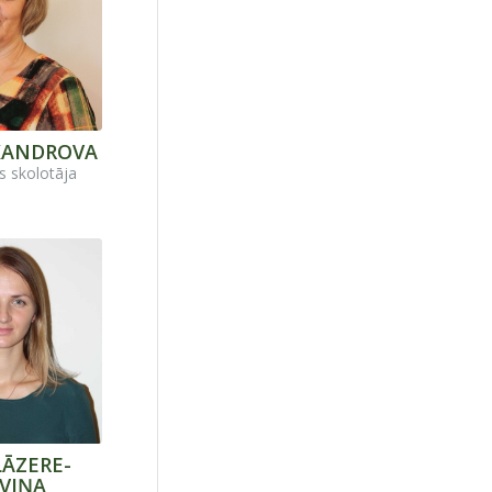
KANDROVA
s skolotāja
LĀZERE-
VIŅA