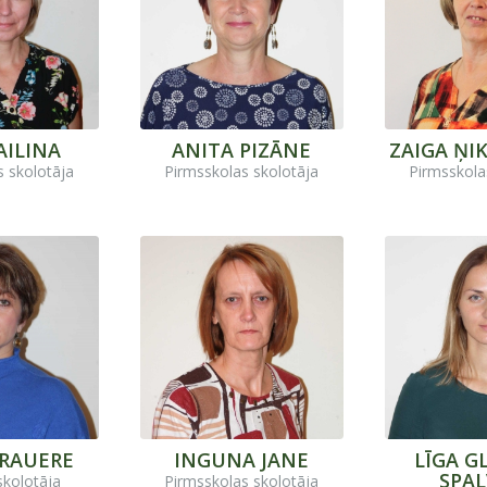
AILINA
ANITA PIZĀNE
ZAIGA ŅI
s skolotāja
Pirmsskolas skolotāja
Pirmsskola
BRAUERE
INGUNA JANE
LĪGA G
SPAL
skolotāja
Pirmsskolas skolotāja