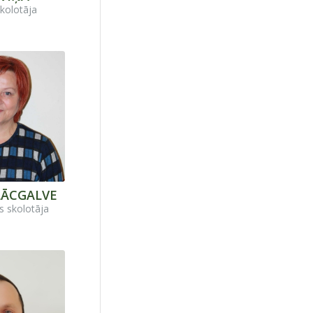
kolotāja
LĀCGALVE
s skolotāja