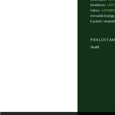
Direktore:
+371
Fakss:
+371641
(novadā kopīgs,
E-pasts:
vecpie
PIEKĻŪSTAM
Skatīt