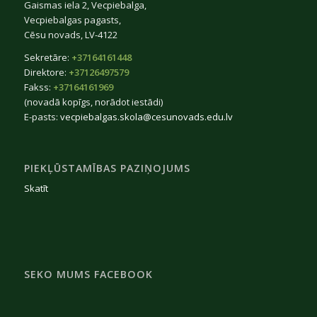
Gaismas iela 2, Vecpiebalga,
Vecpiebalgas pagasts,
Cēsu novads, LV-4122
Sekretāre:
+37164161448
Direktore:
+37126497579
Fakss:
+37164161969
(novadā kopīgs, norādot iestādi)
E-pasts:
vecpiebalgas.skola@cesunovads.edu.lv
PIEKĻŪSTAMĪBAS PAZIŅOJUMS
Skatīt
SEKO MUMS FACEBOOK