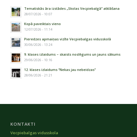
Tematiskās āra izstādes „Skolas Vecpiebalgā” atklāšana
28/07/2026 - 10:07
Kopā paveiktais vieno
12/07/2026 - 11:14
Pieredzes apmaiņas vizīte Vecpiebalgas vidusskolā
30/06/2026 - 13:24
9. klases izlaidums – skaists noslēgums un jauns sākums
29/06/2026 - 10:16
12. klases izlaidums “Nekas jau nebeidzas”
28/06/2026 - 21:21
KONTAKTI
Vecpiebalgas vidusskola