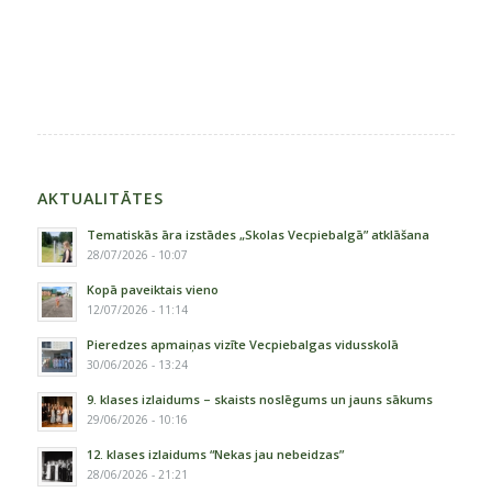
AKTUALITĀTES
Tematiskās āra izstādes „Skolas Vecpiebalgā” atklāšana
28/07/2026 - 10:07
Kopā paveiktais vieno
12/07/2026 - 11:14
Pieredzes apmaiņas vizīte Vecpiebalgas vidusskolā
30/06/2026 - 13:24
9. klases izlaidums – skaists noslēgums un jauns sākums
29/06/2026 - 10:16
12. klases izlaidums “Nekas jau nebeidzas”
28/06/2026 - 21:21