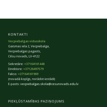
KONTAKTI
Vecpiebalgas vidusskola
Gaismas iela 2, Vecpiebalga,
Vecpiebalgas pagasts,
Cēsu novads, LV-4122
Sekretāre:
+37164161448
Direktore:
+37126497579
Fakss:
+37164161969
(novadā kopīgs, norādot iestādi)
E-pasts:
vecpiebalgas.skola@cesunovads.edu.lv
PIEKĻŪSTAMĪBAS PAZIŅOJUMS