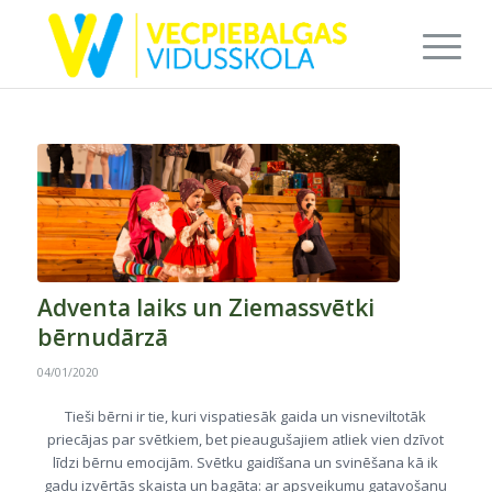
Adventa laiks un Ziemassvētki
bērnudārzā
04/01/2020
Tieši bērni ir tie, kuri vispatiesāk gaida un visneviltotāk
priecājas par svētkiem, bet pieaugušajiem atliek vien dzīvot
līdzi bērnu emocijām. Svētku gaidīšana un svinēšana kā ik
gadu izvērtās skaista un bagāta: ar apsveikumu gatavošanu