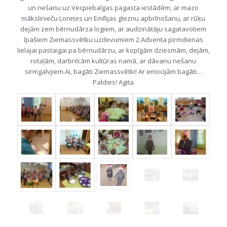
un nešanu uz Vecpiebalgas pagasta iestādēm, ar mazo
mākslinieču Loretes un Emīlijas gleznu apbrīnošanu, ar rūķu
dejām zem bērnudārza logiem, ar audzinātāju sagatavotiem
īpašiem Ziemassvētku uzdevumiem 2.Adventa pirmdienas
lielajai pastaigai pa bērnudārzu, ar kopīgām dziesmām, dejām,
rotaļām, darbnīcām kultūras namā, ar dāvanu nešanu
sirmgalvjiem.Ai, bagāti Ziemassvētki! Ar emocijām bagāti…
Paldies! Agita