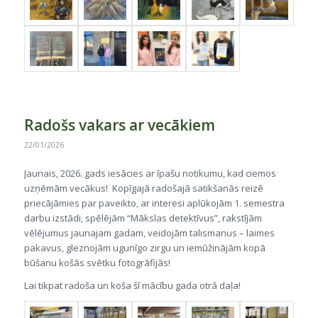
Radošs vakars ar vecākiem
22/01/2026
Jaunais, 2026. gads iesācies ar īpašu notikumu, kad ciemos
uzņēmām vecākus! Kopīgajā radošajā satikšanās reizē
priecājāmies par paveikto, ar interesi aplūkojām 1. semestra
darbu izstādi, spēlējām “Mākslas detektīvus”, rakstījām
vēlējumus jaunajam gadam, veidojām talismanus – laimes
pakavus, gleznojām ugunīgo zirgu un iemūžinājām kopā
būšanu košās svētku fotogrāfijās!
Lai tikpat radoša un koša šī mācību gada otrā daļa!