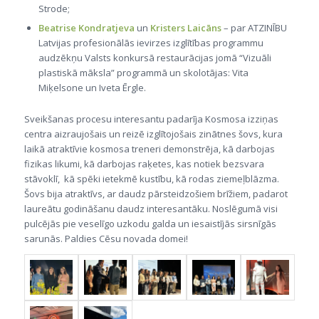
Strode;
Beatrise Kondratjeva
un
Kristers Laicāns
– par ATZINĪBU
Latvijas profesionālās ievirzes izglītības programmu
audzēkņu Valsts konkursā restaurācijas jomā “Vizuāli
plastiskā māksla” programmā un skolotājas: Vita
Miķelsone un Iveta Ērgle.
Sveikšanas procesu interesantu padarīja Kosmosa izziņas
centra aizraujošais un reizē izglītojošais zinātnes šovs, kura
laikā atraktīvie kosmosa treneri demonstrēja, kā darbojas
fizikas likumi, kā darbojas raķetes, kas notiek bezsvara
stāvoklī, kā spēki ietekmē kustību, kā rodas ziemeļblāzma.
Šovs bija atraktīvs, ar daudz pārsteidzošiem brīžiem, padarot
laureātu godināšanu daudz interesantāku. Noslēgumā visi
pulcējās pie veselīgo uzkodu galda un iesaistījās sirsnīgās
sarunās. Paldies Cēsu novada domei!