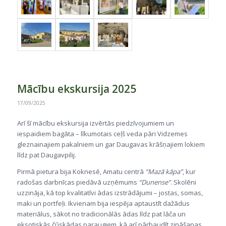
Mācību ekskursija 2025
17/09/2025
Arī šī mācību ekskursija izvērtās piedzīvojumiem un
iespaidiem bagāta – līkumotais ceļš veda pāri Vidzemes
gleznainajiem pakalniem un gar Daugavas krāšņajiem lokiem
līdz pat Daugavpilij.
Pirmā pietura bija Koknesē, Amatu centrā
“Mazā kāpa”
, kur
radošas darbnīcas piedāvā uzņēmums
“Dunense”
. Skolēni
uzzināja, kā top kvalitatīvi ādas izstrādājumi – jostas, somas,
maki un portfeļi. Ikvienam bija iespēja aptaustīt dažādus
materiālus, sākot no tradicionālās ādas līdz pat lāča un
eksotiskās čūskādas paraugiem, kā arī pārbaudīt zināšanas