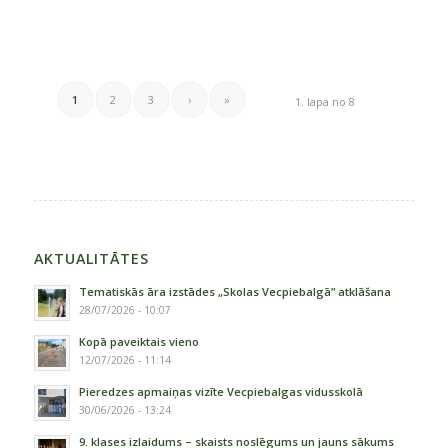
1
2
3
›
»
1. lapa no 8
AKTUALITĀTES
Tematiskās āra izstādes „Skolas Vecpiebalgā” atklāšana
28/07/2026 - 10:07
Kopā paveiktais vieno
12/07/2026 - 11:14
Pieredzes apmaiņas vizīte Vecpiebalgas vidusskolā
30/06/2026 - 13:24
9. klases izlaidums – skaists noslēgums un jauns sākums