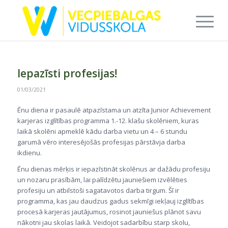
Iepazīsti profesijas!
01/03/2021
Ēnu diena ir pasaulē atpazīstama un atzīta Junior Achievement
karjeras izglītības programma 1.-12. klašu skolēniem, kuras
laikā skolēni apmeklē kādu darba vietu un 4 – 6 stundu
garumā vēro interesējošās profesijas pārstāvja darba
ikdienu.
Ēnu dienas mērķis ir iepazīstināt skolēnus ar dažādu profesiju
un nozaru prasībām, lai palīdzētu jauniešiem izvēlēties
profesiju un atbilstoši sagatavotos darba tirgum. Šī ir
programma, kas jau daudzus gadus sekmīgi iekļauj izglītības
procesā karjeras jautājumus, rosinot jauniešus plānot savu
nākotni jau skolas laikā. Veidojot sadarbību starp skolu,