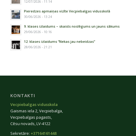
12/07/2026 - 11:14
Pieredzes apmaiņas vizīte Vecpiebalgas vidusskolā
30/06/2026 - 13:24
9. klases izlaidums – skaists noslēgums un jauns sākums
29/06/2026 - 10:16
12. klases izlaidums “Nekas jau nebeidzas”
28/06/2026 - 21:21
KONTAKTI
Vecpiebalgas vidusskola
Gaismas iela 2, Vecpiebalga,
Vecpiebalgas pagasts,
Cēsu novads, LV-4122
Sekretāre:
+37164161448