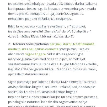
iesaistīties Vecpiebalgas novada pašvaldības darbā (sākumā
kā deputāts, bet 2017.gadā kļūstot par Vecpiebalgas novada
domes priekšsēdētāju). Aicināja jauniešus izglītoties,
nebaidīties pieņemt dažādus izaicinājumus.
Brīvo laiku pavada kopā ar savu ģimeni, arī sportojot,
iesaistījies amatierteātrī ,,Sumaisītis” darbībā , labprāt arī
dzied ( mācījies Rīgas 1.bērnu mūzikas skolā).
25. februārī zoom platformā
par savu darbu
Neatliekamās
medicīniskās palīdzības dienestā
stāstīja mūsu skolas
absolvente
Signe Engere
. Vidusskolas gados Signe
mērķtiecīgi gatavojās medicīnas studijām, apmeklējot
sagatavošanās kursus. Pabeidza LU Rīgas Medicīnas koledžu,
iegūstot ārsta palīga kvalifikāciju. Mācības turpinās visu laiku,
apmeklējot dažādus kursus.
Signe pastāstīja par ikdienas darbu NMP dienesta Taurenes
ātrās palīdzības brigādē, arī Covid -19 laikā, kad jādodas pie
saslimušā. Lai strādātu ātrās palīdzības brigādē
nepieciešamas labas komunikācijas un saskarsmes prasmes,
psiholoģiska noturība, laba fiziskā sagatavotība, spēja
pielāgoties dažādām situācijām – nereti palīdzība ir jāsniedz