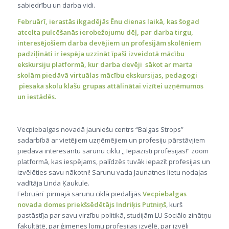
sabiedrību un darba vidi.
Februārī, ierastās ikgadējās Ēnu dienas laikā, kas šogad
atcelta pulcēšanās ierobežojumu dēļ, par darba tirgu,
interesējošiem darba devējiem un profesijām skolēniem
padziļināti ir iespēja uzzināt īpaši izveidotā mācību
ekskursiju platformā, kur darba devēji sākot ar marta
skolām piedāvā virtuālas mācību ekskursijas, pedagogi
piesaka skolu klašu grupas attālinātai vizītei uzņēmumos
un iestādēs.
Vecpiebalgas novadā jauniešu centrs “Balgas Strops”
sadarbībā ar vietējiem uzņēmējiem un profesiju pārstāvjiem
piedāvā interesantu sarunu ciklu ,, Iepazīsti profesijas!” zoom
platformā, kas iespējams, palīdzēs tuvāk iepazīt profesijas un
izvēlēties savu nākotni! Sarunu vada Jaunatnes lietu nodaļas
vadītāja Linda Ķaukule.
Februārī pirmajā sarunu ciklā piedalījās
Vecpiebalgas
novada domes priekšsēdētājs Indriķis Putniņš
, kurš
pastāstīja par savu virzību politikā, studijām LU Sociālo zinātņu
fakultātē, par ģimenes lomu profesijas izvēlē, par izvēli