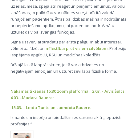
uz ielas, mežā, spēja ātri reaģēt un pieņemt lēmumus, valodu
zināšanas, jo palīdzību var nākties sniegt arī citā valodā
runājošiem pacientiem. Ātrās palīdzības mašīna ir nodrošināta
ar nepieciešamo aprīkojumu, lai pacientam nodrošinātu
uzturēt dzīvībai svarīgās funkcijas.
Signe uzsver, lai strādātu par ārsta palīgu, ir jābūt interesei,
vēlmei palīdzēt un
mīlestībai pret visiem cilvēkiem.
Profesiju
iespējams apgūt LU, RSU un medicīnas koledžās.
Brīvajā laikā labprāt skrien, jo tā var atbrīvoties no
negatīvajām emocijām un uzturēt sevi labā fiziskā formā.
Nākamās tikšanās 15:30 zoom platformā : 2.03. – Aivis Šulcs;
4.03. –Madara Bauere;
15.03. – Linda Tunte un Laimdota Bauere.
Izmantosim iespēju un piedalīsimies sarunu ciklā ,, Iepazīsti
profesijas!”