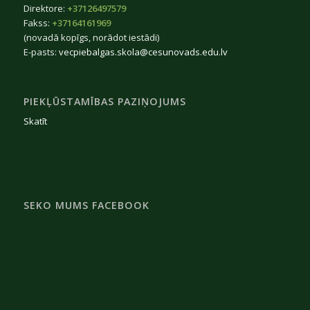
Direktore:
+37126497579
Fakss:
+37164161969
(novadā kopīgs, norādot iestādi)
E-pasts:
vecpiebalgas.skola@cesunovads.edu.lv
PIEKĻŪSTAMĪBAS PAZIŅOJUMS
Skatīt
SEKO MUMS FACEBOOK