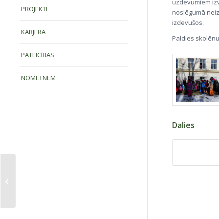
uzdevumiem izv
PROJEKTI
noslēgumā neizt
izdevušos.
KARJERA
Paldies skolēn
PATEICĪBAS
NOMETNĒM
Dalies
Raibu raibi notikumi
bērnudārzā
bērnudārzā šonedēļ
(18.02-22.02) (...