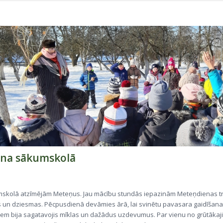
na sākumskolā
mskolā atzīmējām Meteņus. Jau mācību stundās iepazinām Meteņdienas tra
 un dziesmas. Pēcpusdienā devāmies ārā, lai svinētu pavasara gaidīšana
em bija sagatavojis mīklas un dažādus uzdevumus. Par vienu no grūtākaj