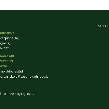
SEKO
idusskola
 Vecpiebalga,
agasts,
V-4122
64161448
26497579
61969
 norādot iestādi)
balgas.skola@cesunovads.edu.lv
ĪBAS PAZIŅOJUMS