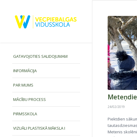
GATAVOJOTIES SALIDOJUMAM
INFORMĀCIJA
PAR MUMS
Meteņdie
MĀCĪBU PROCESS
24/02/2019
PIRMSSKOLA
Piektdien sāku
tautasdziesmas
VIZUĀLI PLASTISKĀ MĀKSLA I
Metenis skolēni