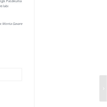
niegā. Pasākuma
i labi
a: Monta Gavare