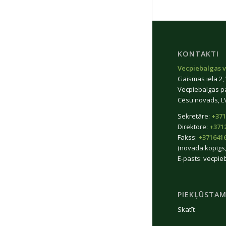
KONTAKTI
Vecpiebalgas v
Gaismas iela 2,
Vecpiebalgas p
Cēsu novads, L
Sekretāre:
+371
Direktore:
+371
Fakss:
+371641
(novadā kopīgs,
E-pasts:
vecpie
PIEKĻŪSTAM
Skatīt