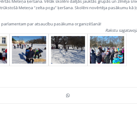
ērtās Meteņa ķeršana. Vēlāk skolēni dalījās jauktās grupās un zīmēja s
rūkstošā Meteņa “zelta pogu” ķeršana. Skolēni novērtēja pasākumu kā ļot
u parlamentam par atsaucību pasākuma organizēšanā!
Rakstu sagatavoj