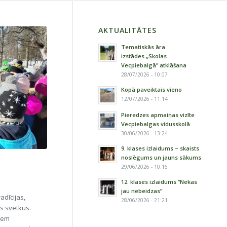
AKTUALITĀTES
Tematiskās āra
izstādes „Skolas
Vecpiebalgā” atklāšana
28/07/2026 - 10:07
Kopā paveiktais vieno
12/07/2026 - 11:14
Pieredzes apmaiņas vizīte
Vecpiebalgas vidusskolā
30/06/2026 - 13:24
9. klases izlaidums – skaists
noslēgums un jauns sākums
29/06/2026 - 10:16
12. klases izlaidums “Nekas
jau nebeidzas”
dīcijas,
28/06/2026 - 21:21
s svētkus.
iem