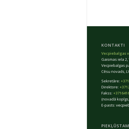
KONTAKTI
Vecpiebalgas v
Gaismas iela 2,
Vecpiebalgas p
Cēsu novads, L
Sekretāre:
+371
Direktore:
+371
Fakss:
+371641
(novadā kopīgs,
E-pasts:
vecpie
PIEKĻŪSTAM