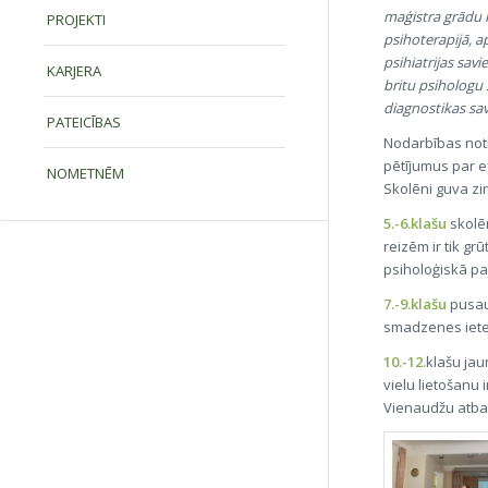
maģistra grādu k
PROJEKTI
psihoterapijā, a
psihiatrijas sav
KARJERA
britu psihologu
diagnostikas sav
PATEICĪBAS
Nodarbības not
pētījumus par e
NOMETNĒM
Skolēni guva z
5.-6.klašu
skolē
reizēm ir tik gr
psiholoģiskā pal
7.-9.klašu
pusau
smadzenes ietek
10.-12.
klašu jau
vielu lietošanu
Vienaudžu atbal