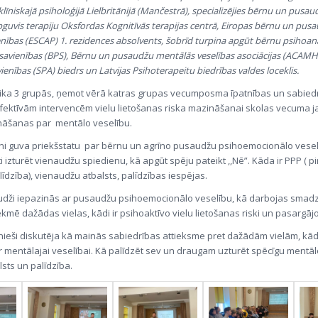
līniskajā psiholoģijā Lielbritānijā (Mančestrā), specializējies bērnu un pusau
pguvis terapiju Oksfordas Kognitīvās terapijas centrā, Eiropas bērnu un pus
ienības (ESCAP) 1. rezidences absolvents, šobrīd turpina apgūt bērnu psihoanal
 savienības (BPS), Bērnu un pusaudžu mentālās veselības asociācijas (ACAMH
ienības (SPA) biedrs un Latvijas Psihoterapeitu biedrības valdes loceklis.
ika 3 grupās, ņemot vērā katras grupas vecumposma īpatnības un sabied
fektīvām intervencēm vielu lietošanas riska mazināšanai skolas vecuma j
ināšanas par mentālo veselību.
ni guva priekšstatu par bērnu un agrīno pusaudžu psihoemocionālo vesel
ūti izturēt vienaudžu spiedienu, kā apgūt spēju pateikt ,,Nē”. Kāda ir PPP ( p
īdzība), vienaudžu atbalsts, palīdzības iespējas.
dži iepazinās ar pusaudžu psihoemocionālo veselību, kā darbojas smad
mē dažādas vielas, kādi ir psihoaktīvo vielu lietošanas riski un pasargājoš
nieši diskutēja kā mainās sabiedrības attieksme pret dažādām vielām, kā
 ir mentālajai veselībai. Kā palīdzēt sev un draugam uzturēt spēcīgu mentāl
sts un palīdzība.