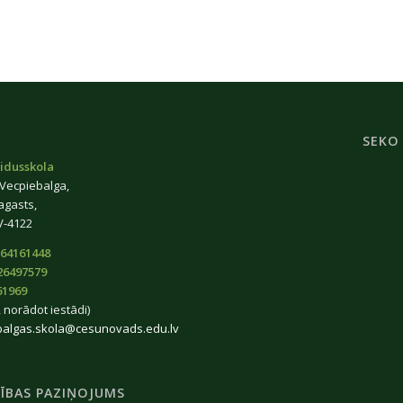
SEKO
idusskola
 Vecpiebalga,
agasts,
V-4122
64161448
26497579
61969
 norādot iestādi)
balgas.skola@cesunovads.edu.lv
ĪBAS PAZIŅOJUMS