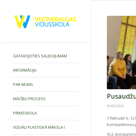
GATAVOJOTIES SALIDOJUMAM
INFORMĀCIJA
PAR MUMS
Pusaudžu
MĀCĪBU PROCESS
05/02/2023
PIRMSSKOLA
1.februārī 5.-1
Konstantinovu p
VIZUĀLI PLASTISKĀ MĀKSLA I
N.S. Konstantin