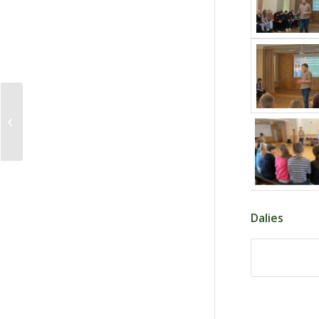
Atbalsts mākslas
skolas audzēkņiem
Dalies