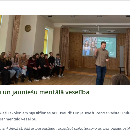
 un jauniešu mentālā veselība
2.klašu skolēniem bija tikšanās ar Pusaudžu un jauniešu centra vadītāju Nil
ar mentālo veselību.
ovs ikdienā strādā ar pusaudžiem, sniedzot psihoterapiju un psihodiagnostik