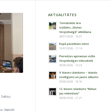
AKTUALITĀTES
Tematiskās āra
izstādes „Skolas
Vecpiebalgā” atklāšana
28/07/2026 - 10:07
Kopā paveiktais vieno
12/07/2026 - 11:14
Pieredzes apmaiņas vizīte
Vecpiebalgas vidusskolā
30/06/2026 - 13:24
9. klases izlaidums – skaists
noslēgums un jauns sākums
29/06/2026 - 10:16
12. klases izlaidums “Nekas
jau nebeidzas”
u Saksu
28/06/2026 - 21:21
u. Ieguvis