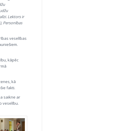
džu
audžu
īzi. Lektors ir
), Personības
rības veselības
auniešiem.
ību, kāpēc
irmā
zenes, kā
ie fakti.
da saikne ar
o veselību.