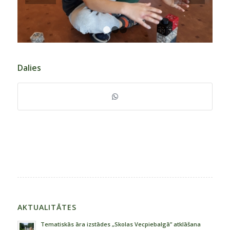
1
2
3
Dalies
AKTUALITĀTES
Tematiskās āra izstādes „Skolas Vecpiebalgā” atklāšana