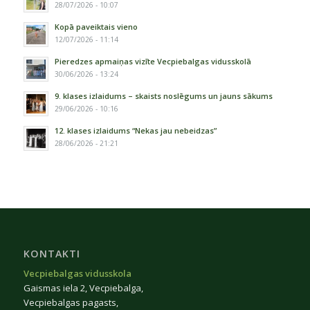
28/07/2026 - 10:07
Kopā paveiktais vieno
12/07/2026 - 11:14
Pieredzes apmaiņas vizīte Vecpiebalgas vidusskolā
30/06/2026 - 13:24
9. klases izlaidums – skaists noslēgums un jauns sākums
29/06/2026 - 10:16
12. klases izlaidums “Nekas jau nebeidzas”
28/06/2026 - 21:21
KONTAKTI
Vecpiebalgas vidusskola
Gaismas iela 2, Vecpiebalga,
Vecpiebalgas pagasts,