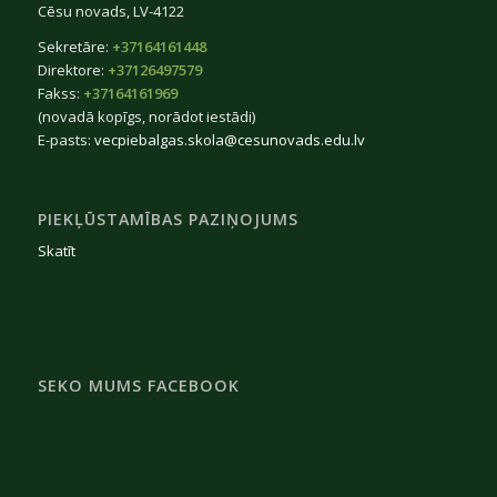
Cēsu novads, LV-4122
Sekretāre:
+37164161448
Direktore:
+37126497579
Fakss:
+37164161969
(novadā kopīgs, norādot iestādi)
E-pasts:
vecpiebalgas.skola@cesunovads.edu.lv
PIEKĻŪSTAMĪBAS PAZIŅOJUMS
Skatīt
SEKO MUMS FACEBOOK