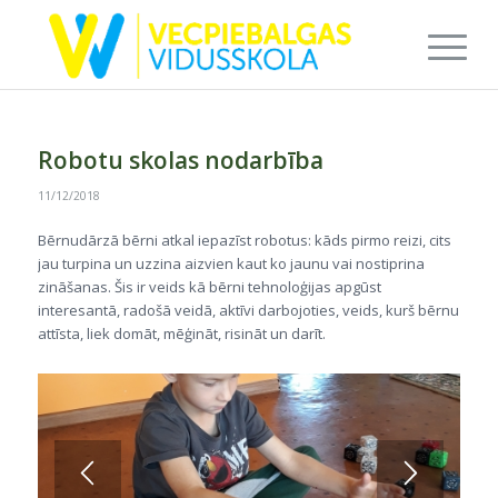
Robotu skolas nodarbība
11/12/2018
Bērnudārzā bērni atkal iepazīst robotus: kāds pirmo reizi, cits
jau turpina un uzzina aizvien kaut ko jaunu vai nostiprina
zināšanas. Šis ir veids kā bērni tehnoloģijas apgūst
interesantā, radošā veidā, aktīvi darbojoties, veids, kurš bērnu
attīsta, liek domāt, mēģināt, risināt un darīt.