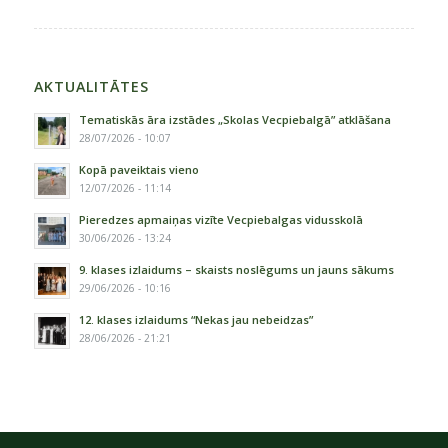
AKTUALITĀTES
Tematiskās āra izstādes „Skolas Vecpiebalgā” atklāšana
28/07/2026 - 10:07
Kopā paveiktais vieno
12/07/2026 - 11:14
Pieredzes apmaiņas vizīte Vecpiebalgas vidusskolā
30/06/2026 - 13:24
9. klases izlaidums – skaists noslēgums un jauns sākums
29/06/2026 - 10:16
12. klases izlaidums “Nekas jau nebeidzas”
28/06/2026 - 21:21