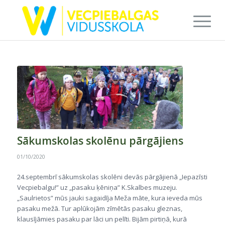
Sākumskolas skolēnu pārgājiens
01/10/2020
24.septembrī sākumskolas skolēni devās pārgājienā „Iepazīsti
Vecpiebalgu!” uz „pasaku ķēniņa” K.Skalbes muzeju.
„Saulrietos” mūs jauki sagaidīja Meža māte, kura ieveda mūs
pasaku mežā. Tur aplūkojām zīmētās pasaku gleznas,
klausījāmies pasaku par lāci un pelīti. Bijām pirtiņā, kurā