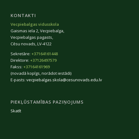
KONTAKTI
Vecpiebalgas vidusskola
Gaismas iela 2, Vecpiebalga,
Vecpiebalgas pagasts,
Cēsu novads, LV-4122
Sekretāre:
+37164161448
Direktore:
+37126497579
Fakss:
+37164161969
(novadā kopīgs, norādot iestādi)
E-pasts:
vecpiebalgas.skola@cesunovads.edu.lv
PIEKĻŪSTAMĪBAS PAZIŅOJUMS
Skatīt