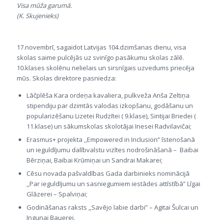
Visa mūža garumā.
(K. Skujenieks)
17.novembrī, sagaidot Latvijas 104.dzimšanas dienu, visa
skolas saime pulcējās uz svinīgo pasākumu skolas zālē.
10.klases skolēnu nelielais un sirsnīgais uzvedums priecēja
mūs. Skolas direktore pasniedza:
Lāčplēša Kara ordeņa kavaliera, pulkveža Anša Zeltiņa
stipendiju par dzimtās valodas izkopšanu, godāšanu un
popularizēšanu Lizetei Rudzītei ( 9.klase), Sintijai Briedei (
11.klase) un sākumskolas skolotājai Inesei Radvilavičai;
Erasmus+ projekta ,,Empowered in Inclusion” īstenošanā
un ieguldījumu dalībvalstu vizītes nodrošināšanā – Baibai
Bērziņai, Baibai Krūmiņai un Sandrai Makarei;
Cēsu novada pašvaldības Gada darbinieks nominācijā
,,Par ieguldījumu un sasniegumiem iestādes attīstībā” Līgai
Glāzerei – Spalviņai;
Godināšanas raksts ,,Savējo labie darbi” – Agitai Šulcai un
Ingunai Bauerei.