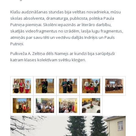
Klašu audzināšanas stundas bija veltītas novadnieka, mūsu
skolas absolventa, dramaturga, publicista, politiķa Paula
Putniņa piemiņai. Skolēni iepazinās ar literāro darbību,
skatījās videofragmentus no izrādēm, lasīja lugu fragmentus,
atmiņās par savu tēti un vectēvu dalījās Indriķis un Pauls
Putniņi.
Pulkveža A. Zeltiņa dēls Namejs ar kundzi bija sarūpējuši
katram klases kolektīvam svētku kliņģeri.