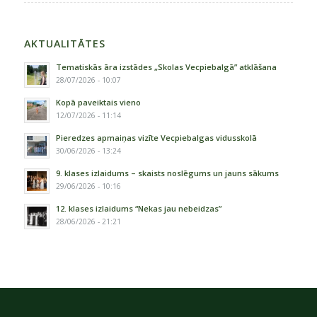
AKTUALITĀTES
Tematiskās āra izstādes „Skolas Vecpiebalgā” atklāšana
28/07/2026 - 10:07
Kopā paveiktais vieno
12/07/2026 - 11:14
Pieredzes apmaiņas vizīte Vecpiebalgas vidusskolā
30/06/2026 - 13:24
9. klases izlaidums – skaists noslēgums un jauns sākums
29/06/2026 - 10:16
12. klases izlaidums “Nekas jau nebeidzas”
28/06/2026 - 21:21