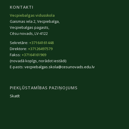
KONTAKTI
Vecpiebalgas vidusskola
Gaismas iela 2, Vecpiebalga,
Vecpiebalgas pagasts,
Cēsu novads, LV-4122
Sekretāre:
+37164161448
Direktore:
+37126497579
Fakss:
+37164161969
(novadā kopīgs, norādot iestādi)
E-pasts:
vecpiebalgas.skola@cesunovads.edu.lv
PIEKĻŪSTAMĪBAS PAZIŅOJUMS
Skatīt