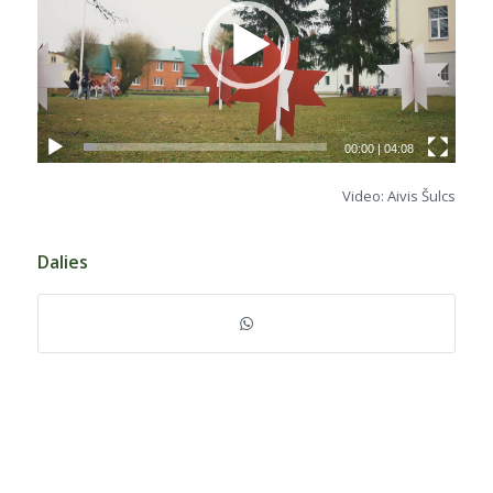
00:00
|
04:08
Video: Aivis Šulcs
Dalies