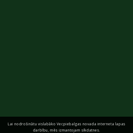
Lai nodrošinātu vislabāko Vecpiebalgas novada interneta lapas
darbību, mēs izmantojam sīkdatnes.