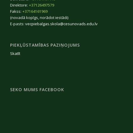
Direktore:
+37126497579
Fakss:
+37164161969
(novadā kopīgs, norādot iestādi)
E-pasts:
vecpiebalgas.skola@cesunovads.edu.lv
PIEKĻŪSTAMĪBAS PAZIŅOJUMS
Skatīt
SEKO MUMS FACEBOOK