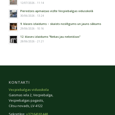
12/07/2026 - 11:14
Pieredzes apmaiņas vizīte Vecpiebalgas vidusskolā
30/06/2026 - 13:24
9. klases izlaidums – skaists noslēgums un jauns sākums
29/06/2026 - 10:16
12. klases izlaidums “Nekas jau nebeidzas”
28/06/2026 - 21:21
KONTAKTI
Vecpiebalgas vidusskola
Gaismas iela 2, Vecpiebalga,
Vecpiebalgas pagasts,
Cēsu novads, LV-4122
Sekretāre:
+37164161448