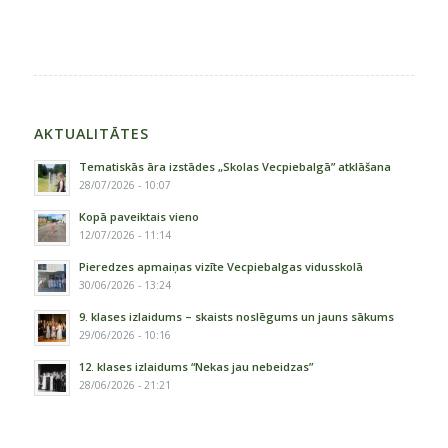
AKTUALITĀTES
Tematiskās āra izstādes „Skolas Vecpiebalgā” atklāšana
28/07/2026 - 10:07
Kopā paveiktais vieno
12/07/2026 - 11:14
Pieredzes apmaiņas vizīte Vecpiebalgas vidusskolā
30/06/2026 - 13:24
9. klases izlaidums – skaists noslēgums un jauns sākums
29/06/2026 - 10:16
12. klases izlaidums “Nekas jau nebeidzas”
28/06/2026 - 21:21