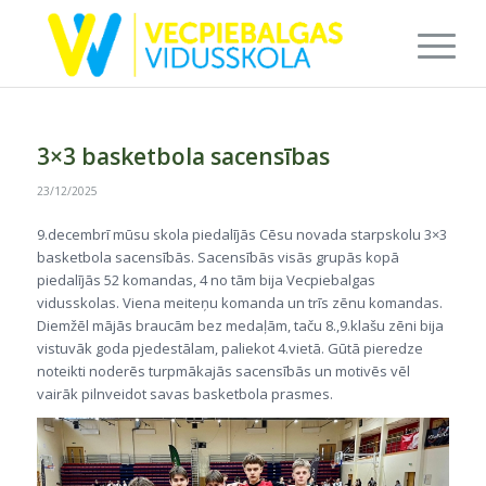
3×3 basketbola sacensības
23/12/2025
9.decembrī mūsu skola piedalījās Cēsu novada starpskolu 3×3
basketbola sacensībās. Sacensībās visās grupās kopā
piedalījās 52 komandas, 4 no tām bija Vecpiebalgas
vidusskolas. Viena meiteņu komanda un trīs zēnu komandas.
Diemžēl mājās braucām bez medaļām, taču 8.,9.klašu zēni bija
vistuvāk goda pjedestālam, paliekot 4.vietā. Gūtā pieredze
noteikti noderēs turpmākajās sacensībās un motivēs vēl
vairāk pilnveidot savas basketbola prasmes.