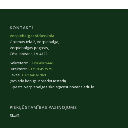
KONTAKTI
Vecpiebalgas vidusskola
Gaismas iela 2, Vecpiebalga,
Vecpiebalgas pagasts,
Cēsu novads, LV-4122
Sekretāre:
+37164161448
Direktore:
+37126497579
Fakss:
+37164161969
(novadā kopīgs, norādot iestādi)
E-pasts:
vecpiebalgas.skola@cesunovads.edu.lv
PIEKĻŪSTAMĪBAS PAZIŅOJUMS
Skatīt