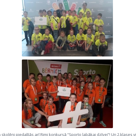
 skolēni piedalījās arī Rimi konkursā “Sporto labākai dzīvei”! Un 2.klases v