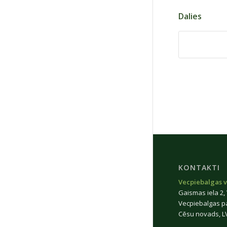
Dalies
KONTAKTI
Vecpiebalgas v
Gaismas iela 2,
Vecpiebalgas p
Cēsu novads, L