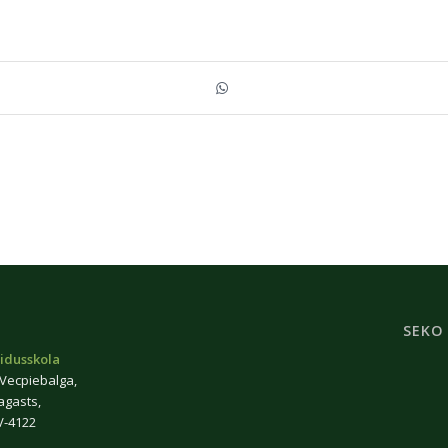
SEKO
idusskola
 Vecpiebalga,
agasts,
V-4122