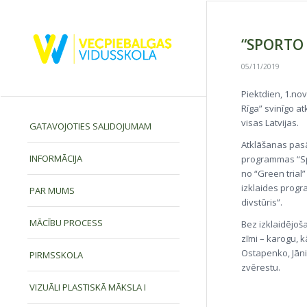
“SPORTO 
05/11/2019
Piektdien, 1.no
Rīga” svinīgo a
visas Latvijas.
GATAVOJOTIES SALIDOJUMAM
Atklāšanas pasā
INFORMĀCIJA
programmas “Spo
no “Green trial”
izklaides progr
PAR MUMS
divstūris”.
MĀCĪBU PROCESS
Bez izklaidējo
zīmi – karogu, 
Ostapenko, Jāni
PIRMSSKOLA
zvērestu.
VIZUĀLI PLASTISKĀ MĀKSLA I