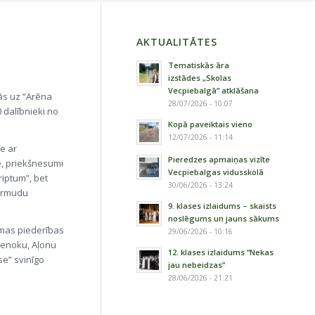
AKTUALITĀTES
Tematiskās āra
izstādes „Skolas
Vecpiebalgā” atklāšana
ās uz “Arēna
28/07/2026 - 10:07
 dalībnieki no
Kopā paveiktais vieno
12/07/2026 - 11:14
e ar
Pieredzes apmaiņas vizīte
e, priekšnesumi
Vecpiebalgas vidusskolā
riptum”, bet
30/06/2026 - 13:24
Bermudu
9. klases izlaidums – skaists
noslēgums un jauns sākums
mmas piederības
29/06/2026 - 10:16
včenoku, Aļonu
12. klases izlaidums “Nekas
se” svinīgo
jau nebeidzas”
28/06/2026 - 21:21