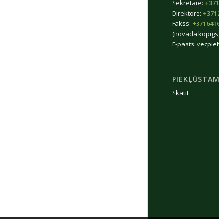
Sekretāre:
+371
Direktore:
+371
Fakss:
+371641
(novadā kopīgs,
E-pasts:
vecpie
PIEKĻŪSTAM
Skatīt