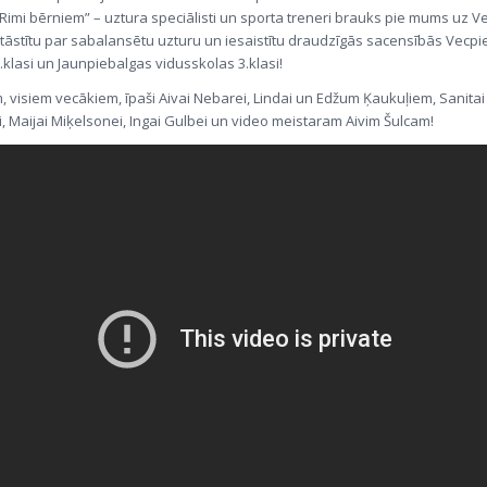
“Rimi bērniem” – uztura speciālisti un sporta treneri brauks pie mums uz 
 stāstītu par sabalansētu uzturu un iesaistītu draudzīgās sacensībās Vecp
.klasi un Jaunpiebalgas vidusskolas 3.klasi!
, visiem vecākiem, īpaši Aivai Nebarei, Lindai un Edžum Ķaukuļiem, Sanitai
 Maijai Miķelsonei, Ingai Gulbei un video meistaram Aivim Šulcam!