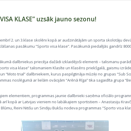
VISA KLASE” uzsāk jauno sezonu!
vembrī 2. un 3.klase skolēni kopā ar audzinātājām un sporta skolotāju dev
tklāšanas pasākumu “Sporto visa klase”. Pasākumā piedalījās gandrīz 8000
kumā dalībniekus priecēja dažādi izklaidējoši elementi – talismanu parād
rto visa klase” talismaniem Klasīte un Klasēns priekšgalā, gaismu izrād
 un “Moto trial” dalībniekiem, kurus paspilgtināja mūziķi no grupas “Sub Sc
ammas noslēgumā ar lielām ovācijām “Arēnā Rīga” tika sagaidīta grupa “
šajiem elementiem, programmas jaunie dalībnieki saņēma oficiālo progra
kā arī kopā ar Latvijas vieniem no labākajiem sportistiem – Anastasiju Kra
 Blūmu, Reini Nitišu un Sindiju Bukšu nodeva programmas “Sporto visa kla