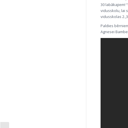
30 labākajiem! 
vidusskolu, lai
vidusskolas 2.,3
Paldies bērniem
Agnesei Bambei,