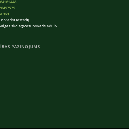
64161448
26497579
61969
 norādot iestādi)
balgas.skola@cesunovads.edu.lv
ĪBAS PAZIŅOJUMS