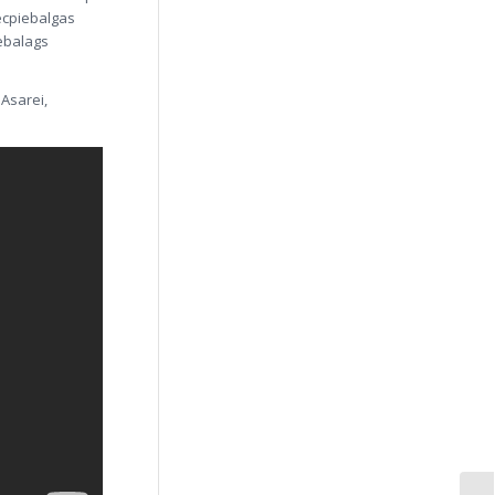
Vecpiebalgas
iebalags
 Asarei,