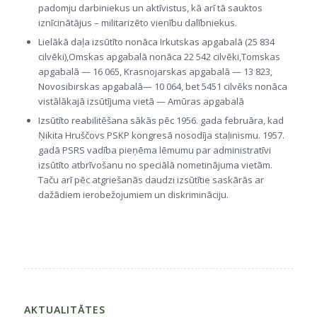
padomju darbiniekus un aktīvistus, kā arī tā sauktos
iznīcinātājus – militarizēto vienību dalībniekus.
Lielākā daļa izsūtīto nonāca Irkutskas apgabalā (25 834
cilvēki),Omskas apgabalā nonāca 22 542 cilvēki,Tomskas
apgabalā — 16 065, Krasnojarskas apgabalā — 13 823,
Novosibirskas apgabalā— 10 064, bet 5451 cilvēks nonāca
vistālākajā izsūtījuma vietā — Amūras apgabalā
Izsūtīto reabilitēšana sākās pēc 1956. gada februāra, kad
Ņikita Hruščovs PSKP kongresā nosodīja staļinismu. 1957.
gadā PSRS vadība pieņēma lēmumu par administratīvi
izsūtīto atbrīvošanu no speciālā nometinājuma vietām.
Taču arī pēc atgriešanās daudzi izsūtītie saskārās ar
dažādiem ierobežojumiem un diskrimināciju.
AKTUALITĀTES