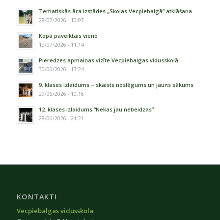
Tematiskās āra izstādes „Skolas Vecpiebalgā” atklāšana
28/07/2026 - 10:07
Kopā paveiktais vieno
12/07/2026 - 11:14
Pieredzes apmaiņas vizīte Vecpiebalgas vidusskolā
30/06/2026 - 13:24
9. klases izlaidums – skaists noslēgums un jauns sākums
29/06/2026 - 10:16
12. klases izlaidums “Nekas jau nebeidzas”
28/06/2026 - 21:21
KONTAKTI
Vecpiebalgas vidusskola