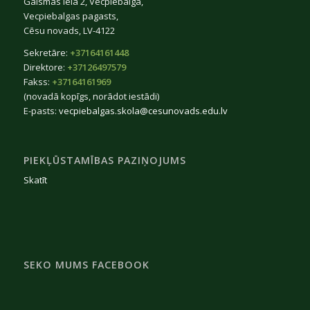
Gaismas iela 2, Vecpiebalga,
Vecpiebalgas pagasts,
Cēsu novads, LV-4122
Sekretāre:
+37164161448
Direktore:
+37126497579
Fakss:
+37164161969
(novadā kopīgs, norādot iestādi)
E-pasts:
vecpiebalgas.skola@cesunovads.edu.lv
PIEKĻŪSTAMĪBAS PAZIŅOJUMS
Skatīt
SEKO MUMS FACEBOOK