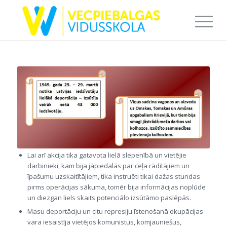
Lai arī akcija tika gatavota lielā slepenībā un vietējie
darbinieki, kam bija jāpiedalās par ceļa rādītājiem un
īpašumu uzskaitītājiem, tika instruēti tikai dažas stundas
pirms operācijas sākuma, tomēr bija informācijas noplūde
un diezgan liels skaits potenciālo izsūtāmo paslēpās.
Masu deportāciju un citu represiju īstenošanā okupācijas
vara iesaistīja vietējos komunistus, komjauniešus,