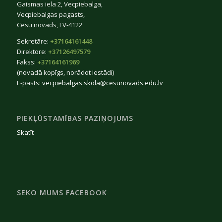
Gaismas iela 2, Vecpiebalga,
Vecpiebalgas pagasts,
Cēsu novads, LV-4122
Sekretāre:
+37164161448
Direktore:
+37126497579
Fakss:
+37164161969
(novadā kopīgs, norādot iestādi)
E-pasts:
vecpiebalgas.skola@cesunovads.edu.lv
PIEKĻŪSTAMĪBAS PAZIŅOJUMS
Skatīt
SEKO MUMS FACEBOOK