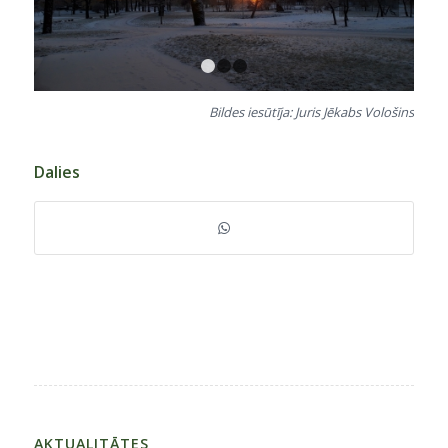
1
2
3
Bildes iesūtīja: Juris Jēkabs Vološins
Dalies
AKTUALITĀTES