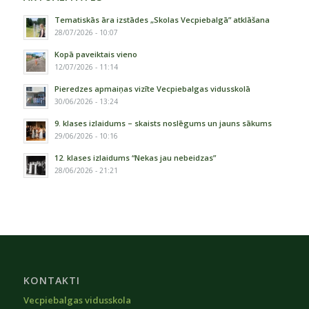
Tematiskās āra izstādes „Skolas Vecpiebalgā” atklāšana
28/07/2026 - 10:07
Kopā paveiktais vieno
12/07/2026 - 11:14
Pieredzes apmaiņas vizīte Vecpiebalgas vidusskolā
30/06/2026 - 13:24
9. klases izlaidums – skaists noslēgums un jauns sākums
29/06/2026 - 10:16
12. klases izlaidums “Nekas jau nebeidzas”
28/06/2026 - 21:21
KONTAKTI
Vecpiebalgas vidusskola