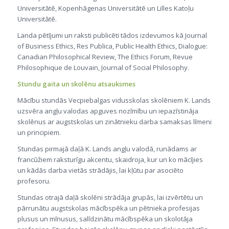
Universitātē, Kopenhāgenas Universitātē un Lilles Katoļu
Universitātē.
Landa pētījumi un raksti publicēti tādos izdevumos kā Journal
of Business Ethics, Res Publica, Public Health Ethics, Dialogue:
Canadian Philosophical Review, The Ethics Forum, Revue
Philosophique de Louvain, Journal of Social Philosophy.
Stundu gaita un skolēnu atsauksmes
Mācību stundās Vecpiebalgas vidusskolas skolēniem K. Lands
uzsvēra angļu valodas apguves nozīmību un iepazīstināja
skolēnus ar augstskolas un zinātnieku darba samaksas līmeni
un principiem.
Stundas pirmajā daļā K. Lands angļu valodā, runādams ar
francūžiem raksturīgu akcentu, skaidroja, kur un ko mācījies
un kādās darba vietās strādājis, lai kļūtu par asociēto
profesoru.
Stundas otrajā daļā skolēni strādāja grupās, lai izvērtētu un
pārrunātu augstskolas mācībspēka un pētnieka profesijas
plusus un mīnusus, salīdzinātu mācībspēka un skolotāja