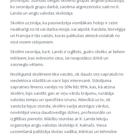
profesijas. Stundas beigās skolēnu grupas angliski pastāstīja,
ko secinājuši grupu darbā, saņēma atgriezenisko saiti no K.
Landa un angļu valodas skolotāja.
Skolēni uzzināja, ka pasniedzēja vismīļākais hobijs ir ceļot
neatkarīgi no tā vai darba misijā, vai atpūtā. Kanāda, Norvēģija
un Francija ir tās valstis, kuras palikušas atmiņā vislabāk no
viņa visiem ceļojumiem.
Skolēni secināja, ka K. Lands ir izglītots, gudrs cilvēks ar lieliem
mērķiem, kas iedvesmo citus, lai neapstātos dzīvē un
sasniegtu vēlamo.
Noslēgumā skolēniem tika vaicāts, cik daudz viņi sapratuši no
vieslektora stāstītā un vai ir bijis interesanti. Stāstījuma
sapratnes līmenis variējis no 30% līdz 95%, kas, kā atzina
skolēni, bijis saistīts gan ar viņu vārdu krājumu, runātāja
valodas tempu un specifisko izrunu. Attiecībā uz to, cik
saistoša bijusi stunda, skolēni sacīja atzinīgus vārdus,
novērtējot viesa daudzveidīgo dzīves, profesionālo un
izglītības pieredzi. Mācību stundas ar K. Landa lekciju
organizēja angļu valodas skolotājs K. Kalnačs. Viesa
uzņemšanā palīdzēja skolas vadība, ēdnīcas un tehniskie