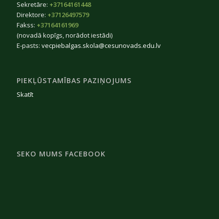
Sekretāre:
+37164161448
Direktore:
+37126497579
Fakss:
+37164161969
(novadā kopīgs, norādot iestādi)
E-pasts:
vecpiebalgas.skola@cesunovads.edu.lv
PIEKĻŪSTAMĪBAS PAZIŅOJUMS
Skatīt
SEKO MUMS FACEBOOK