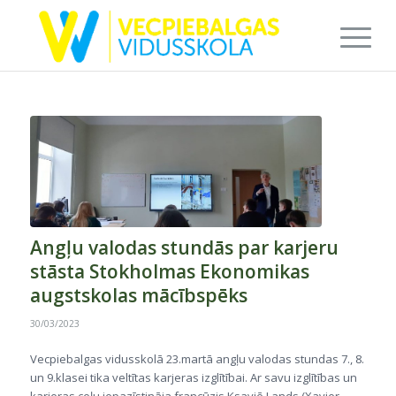
Angļu valodas stundās par karjeru
stāsta Stokholmas Ekonomikas
augstskolas mācībspēks
30/03/2023
Vecpiebalgas vidusskolā 23.martā angļu valodas stundas 7., 8.
un 9.klasei tika veltītas karjeras izglītībai. Ar savu izglītības un
karjeras ceļu iepazīstināja francūzis Ksavjē Lands (Xavier