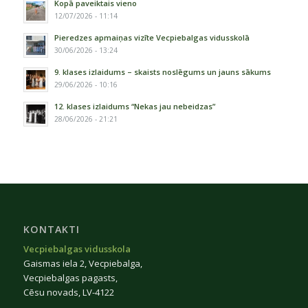
Kopā paveiktais vieno
12/07/2026 - 11:14
Pieredzes apmaiņas vizīte Vecpiebalgas vidusskolā
30/06/2026 - 13:24
9. klases izlaidums – skaists noslēgums un jauns sākums
29/06/2026 - 10:16
12. klases izlaidums “Nekas jau nebeidzas”
28/06/2026 - 21:21
KONTAKTI
Vecpiebalgas vidusskola
Gaismas iela 2, Vecpiebalga,
Vecpiebalgas pagasts,
Cēsu novads, LV-4122