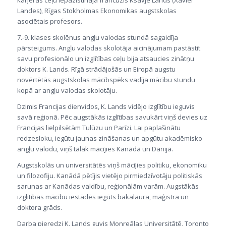
Landes), Rīgas Stokholmas Ekonomikas augstskolas
asociētais profesors.
7.-9. klases skolēnus angļu valodas stundā sagaidīja
pārsteigums. Angļu valodas skolotāja aicinājumam pastāstīt
savu profesionālo un izglītības ceļu bija atsaucies zinātņu
doktors K. Lands. Rīgā strādājošās un Eiropā augstu
novērtētās augstskolas mācībspēks vadīja mācību stundu
kopā ar angļu valodas skolotāju.
Dzimis Francijas dienvidos, K. Lands vidējo izglītību ieguvis
savā reģionā. Pēc augstākās izglītības savukārt viņš devies uz
Francijas lielpilsētām Tulūzu un Parīzi. Lai paplašinātu
redzesloku, iegūtu jaunas zināšanas un apgūtu akadēmisko
angļu valodu, viņš tālāk mācījies Kanādā un Dānijā.
Augstskolās un universitātēs viņš mācījies politiku, ekonomiku
un filozofiju. Kanādā pētījis vietējo pirmiedzīvotāju politiskās
sarunas ar Kanādas valdību, reģionālām varām. Augstākās
izglītības mācību iestādēs iegūts bakalaura, maģistra un
doktora grāds.
Darba pieredzi K. Lands guvis Monreālas Universitātē, Toronto