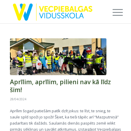
Aprīlim, aprīlim, pilieni nav kā līdz
šim!
28/04/2024
Aprīlim šogad patiešām patīk dzīt jokus: te līst, te snieg, te
saule spīd spoži jo spoži! Šķiet, ka tieši tāpēc arī “Mazputniņā”
padarītais tik dažāds. Saulainās dienās paspēts zemē ielikt
pirmās sēkliņas un savākt atkritumus, izstaigājot Vecpiebalgas