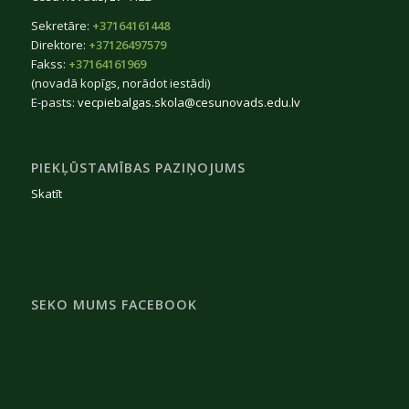
Sekretāre:
+37164161448
Direktore:
+37126497579
Fakss:
+37164161969
(novadā kopīgs, norādot iestādi)
E-pasts:
vecpiebalgas.skola@cesunovads.edu.lv
PIEKĻŪSTAMĪBAS PAZIŅOJUMS
Skatīt
SEKO MUMS FACEBOOK