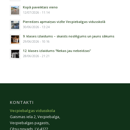
Kopā paveiktais vieno
12/07/2026 - 11:14
Pieredzes apmaiņas vizīte Vecpiebalgas vidusskolā
30/06/2026 - 13:24
9. klases izlaidums – skaists noslēgums un jauns sākums
29/06/2026 - 10:16
12. klases izlaidums “Nekas jau nebeidzas”
28/06/2026 - 21:21
KONTAKTI
Vecpiebalgas vidusskola
Gaismas iela 2, Vecpiebalga,
Vecpiebalgas pagasts,
Cēsu novads, LV-4122