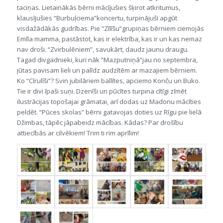
taciņas. Lietainākās bērni mācījušies šķirot atkritumus,
klausījušies “Burbuļciema”koncertu, turpinājuši apgūt
visdažādākās gudrības. Pie “Zīlīšu”grupiņas bērniem ciemojās
Emīla mamma, pastāstot, kas ir elektrība, kas ir un kas nemaz
nav droši. “Zvirbulēniem”, savukārt, daudz jaunu draugu.
Tagad divgadnieki, kuri nāk “Mazputniņā”jau no septembra,
jūtas pavisam lieli un palīdz audzītēm ar mazajiem bērniem.
Ko “Cīrulīši”? Svin jubilāriem ballītes, apciemo Konču un Buko.
Tie ir divi īpaši suņi. Dzenīši un pūcītes turpina cītīgi zīmēt
ilustrācijas topošajai grāmatai, arī dodas uz Madonu mācīties
peldēt. “Pūces skolas” bērni gatavojas doties uz Rīgu pie lielā
Džimbas, tāpēc jāpabeidz mācības. Kādas? Par drošību
attiecībās ar cilvēkiem! Trim ti rim aprīlim!