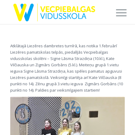
Atklātajā Liezēres dambretes turnīrā, kas notika 1.februārī
Liezēres pamatskolas telpās, piedalījās Vecpiebalgas
vidusskolas skolēni – Signe Lāsma Strazdiņa (10.kl.), Kate
Vilčiauska un Zigmārs Gorbāns (5.kl.). Meiteņu grupā 1.vietu
ieguva Signe Lāsma Strazdiņa, kas spēles pamatus apguvusi
Liezēres pamatskolā. Veiksmīgi startēja arī Kate Vilčiauska (8
punkti no 14). Zēnu grupā 3.vietu ieguva Zigmārs Gorbāns (10
punkti no 14). Paldies par veiksmīgajiem startiem!