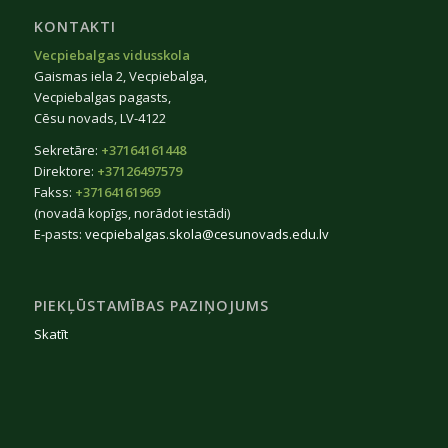
KONTAKTI
Vecpiebalgas vidusskola
Gaismas iela 2, Vecpiebalga,
Vecpiebalgas pagasts,
Cēsu novads, LV-4122
Sekretāre:
+37164161448
Direktore:
+37126497579
Fakss:
+37164161969
(novadā kopīgs, norādot iestādi)
E-pasts:
vecpiebalgas.skola@cesunovads.edu.lv
PIEKĻŪSTAMĪBAS PAZIŅOJUMS
Skatīt