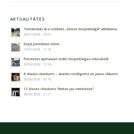
AKTUALITĀTES
Tematiskās āra izstādes „Skolas Vecpiebalgā” atklāšana
28/07/2026 - 10:07
Kopā paveiktais vieno
12/07/2026 - 11:14
Pieredzes apmaiņas vizīte Vecpiebalgas vidusskolā
30/06/2026 - 13:24
9. klases izlaidums – skaists noslēgums un jauns sākums
29/06/2026 - 10:16
12. klases izlaidums “Nekas jau nebeidzas”
28/06/2026 - 21:21