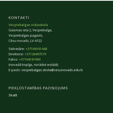
KONTAKTI
Vecpiebalgas vidusskola
Gaismas iela 2, Vecpiebalga,
Vecpiebalgas pagasts,
Cēsu novads, LV-4122
Sekretāre:
+37164161448
Direktore:
+37126497579
Fakss:
+37164161969
(novadā kopīgs, norādot iestādi)
E-pasts:
vecpiebalgas.skola@cesunovads.edu.lv
PIEKĻŪSTAMĪBAS PAZIŅOJUMS
Skatīt