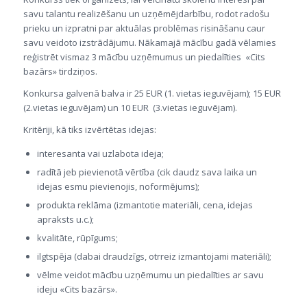
savu talantu realizēšanu un uzņēmējdarbību, rodot radošu
prieku un izpratni par aktuālas problēmas risināšanu caur
savu veidoto izstrādājumu. Nākamajā mācību gadā vēlamies
reģistrēt vismaz 3 mācību uzņēmumus un piedalīties «Cits
bazārs» tirdziņos.
Konkursa galvenā balva ir 25 EUR (1. vietas ieguvējam); 15 EUR
(2.vietas ieguvējam) un 10 EUR (3.vietas ieguvējam).
Kritēriji, kā tiks izvērtētas idejas:
interesanta vai uzlabota ideja;
radītā jeb pievienotā vērtība (cik daudz sava laika un
idejas esmu pievienojis, noformējums);
produkta reklāma (izmantotie materiāli, cena, idejas
apraksts u.c.);
kvalitāte, rūpīgums;
ilgtspēja (dabai draudzīgs, otrreiz izmantojami materiāli);
vēlme veidot mācību uzņēmumu un piedalīties ar savu
ideju «Cits bazārs».