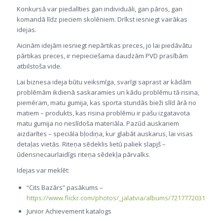
Konkursā var piedalīties gan individuāli, gan pāros, gan
komandā līdz pieciem skolēniem. Drīkst iesniegt vairākas
idejas.
Aicinām idejām iesniegt nepārtikas preces, jo lai piedāvātu
pārtikas preces, ir nepieciešama daudzām PVD prasībām
atbilstoša vide.
Lai biznesa ideja būtu veiksmīga, svarīgi saprast ar kādām
problēmām ikdienā saskaramies un kādu problēmu tā risina,
piemēram, matu gumija, kas sporta stundās bieži slīd ārā no
matiem – produkts, kas risina problēmu ir pašu izgatavota
matu gumija no neslīdoša materiāla. Pazūd auskariem
aizdarītes – speciāla bļodiņa, kur glabāt auskarus, lai visas
detaļas vietās. Riteņa sēdeklis lietū paliek slapjš –
ūdensnecaurlaidīgs riteņa sēdekļa pārvalks.
Idejas var meklēt:
“Cits Bazārs” pasākums –
https://www.flickr.com/photos/_jalatvia/albums/72177720313130
Junior Achievement katalogs