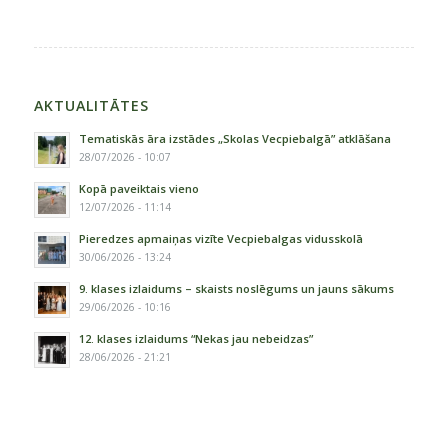
AKTUALITĀTES
Tematiskās āra izstādes „Skolas Vecpiebalgā” atklāšana
28/07/2026 - 10:07
Kopā paveiktais vieno
12/07/2026 - 11:14
Pieredzes apmaiņas vizīte Vecpiebalgas vidusskolā
30/06/2026 - 13:24
9. klases izlaidums – skaists noslēgums un jauns sākums
29/06/2026 - 10:16
12. klases izlaidums “Nekas jau nebeidzas”
28/06/2026 - 21:21