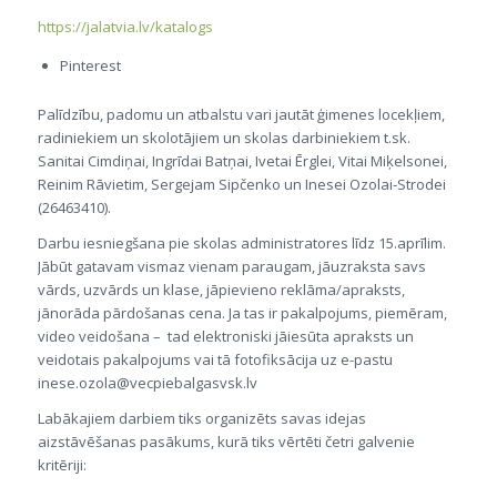
https://jalatvia.lv/katalogs
Pinterest
Palīdzību, padomu un atbalstu vari jautāt ģimenes locekļiem,
radiniekiem un skolotājiem un skolas darbiniekiem t.sk.
Sanitai Cimdiņai, Ingrīdai Batņai, Ivetai Ērglei, Vitai Miķelsonei,
Reinim Rāvietim, Sergejam Sipčenko un Inesei Ozolai-Strodei
(26463410).
Darbu iesniegšana pie skolas administratores līdz 15.aprīlim.
Jābūt gatavam vismaz vienam paraugam, jāuzraksta savs
vārds, uzvārds un klase, jāpievieno reklāma/apraksts,
jānorāda pārdošanas cena. Ja tas ir pakalpojums, piemēram,
video veidošana – tad elektroniski jāiesūta apraksts un
veidotais pakalpojums vai tā fotofiksācija uz e-pastu
inese.ozola@vecpiebalgasvsk.lv
Labākajiem darbiem tiks organizēts savas idejas
aizstāvēšanas pasākums, kurā tiks vērtēti četri galvenie
kritēriji: