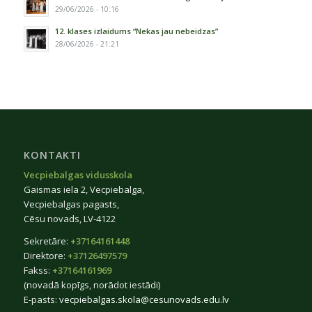
29/06/2026 - 10:16
12. klases izlaidums “Nekas jau nebeidzas”
28/06/2026 - 21:21
KONTAKTI
Vecpiebalgas vidusskola
Gaismas iela 2, Vecpiebalga,
Vecpiebalgas pagasts,
Cēsu novads, LV-4122
Sekretāre:
+37164161448
Direktore:
+37126497579
Fakss:
+37164161969
(novadā kopīgs, norādot iestādi)
E-pasts:
vecpiebalgas.skola@cesunovads.edu.lv