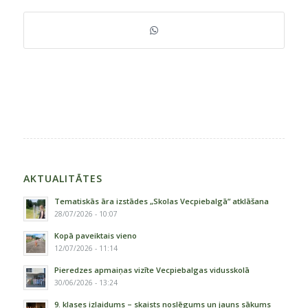
AKTUALITĀTES
Tematiskās āra izstādes „Skolas Vecpiebalgā” atklāšana
28/07/2026 - 10:07
Kopā paveiktais vieno
12/07/2026 - 11:14
Pieredzes apmaiņas vizīte Vecpiebalgas vidusskolā
30/06/2026 - 13:24
9. klases izlaidums – skaists noslēgums un jauns sākums