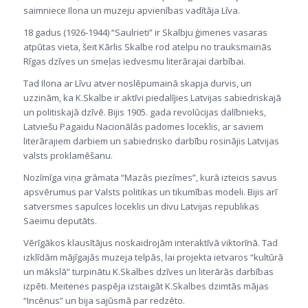
saimniece Ilona un muzeju apvienības vadītāja Līva.
18 gadus (1926-1944) “Saulrieti” ir Skalbju ģimenes vasaras
atpūtas vieta, šeit Kārlis Skalbe rod atelpu no trauksmainās
Rīgas dzīves un smeļas iedvesmu literārajai darbībai.
Tad Ilona ar Līvu atver noslēpumainā skapja durvis, un
uzzinām, ka K.Skalbe ir aktīvi piedalījies Latvijas sabiedriskajā
un politiskajā dzīvē. Bijis 1905. gada revolūcijas dalībnieks,
Latviešu Pagaidu Nacionālās padomes loceklis, ar saviem
literārajiem darbiem un sabiedrisko darbību rosinājis Latvijas
valsts proklamēšanu.
Nozīmīga viņa grāmata “Mazās piezīmes”, kurā izteicis savus
apsvērumus par Valsts politikas un tikumības modeli. Bijis arī
satversmes sapulces loceklis un divu Latvijas republikas
Saeimu deputāts.
Vērīgākos klausītājus noskaidrojām interaktīvā viktorīnā. Tad
izklīdām mājīgajās muzeja telpās, lai projekta ietvaros “kultūrā
un mākslā” turpinātu K.Skalbes dzīves un literārās darbības
izpēti. Meitenes paspēja izstaigāt K.Skalbes dzimtās mājas
“Incēnus” un bija sajūsmā par redzēto.