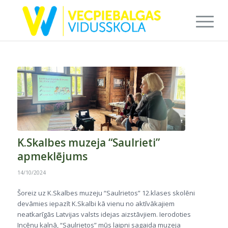
K.Skalbes muzeja “Saulrieti”
apmeklējums
14/10/2024
Šoreiz uz K.Skalbes muzeju “Saulrietos” 12.klases skolēni
devāmies iepazīt K.Skalbi kā vienu no aktīvākajiem
neatkarīgās Latvijas valsts idejas aizstāvjiem. Ierodoties
Incēnu kalnā, “Saulrietos” mūs laipni sagaida muzeja