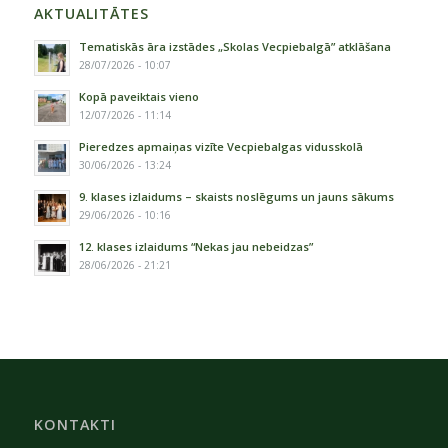
AKTUALITĀTES
Tematiskās āra izstādes „Skolas Vecpiebalgā” atklāšana
28/07/2026 - 10:07
Kopā paveiktais vieno
12/07/2026 - 11:14
Pieredzes apmaiņas vizīte Vecpiebalgas vidusskolā
30/06/2026 - 13:24
9. klases izlaidums – skaists noslēgums un jauns sākums
29/06/2026 - 10:16
12. klases izlaidums “Nekas jau nebeidzas”
28/06/2026 - 21:21
KONTAKTI