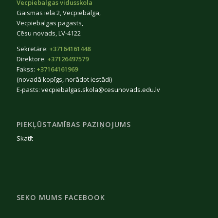
Vecpiebalgas vidusskola
Gaismas iela 2, Vecpiebalga,
Vecpiebalgas pagasts,
Cēsu novads, LV-4122
Sekretāre:
+37164161448
Direktore:
+37126497579
Fakss:
+37164161969
(novadā kopīgs, norādot iestādi)
E-pasts:
vecpiebalgas.skola@cesunovads.edu.lv
PIEKĻŪSTAMĪBAS PAZIŅOJUMS
Skatīt
SEKO MUMS FACEBOOK