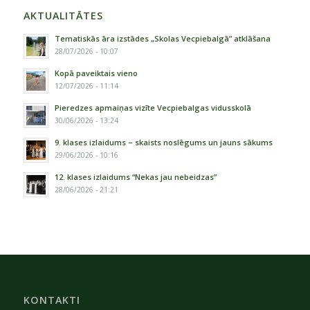
AKTUALITĀTES
Tematiskās āra izstādes „Skolas Vecpiebalgā” atklāšana
28/07/2026 - 10:07
Kopā paveiktais vieno
12/07/2026 - 11:14
Pieredzes apmaiņas vizīte Vecpiebalgas vidusskolā
30/06/2026 - 13:24
9. klases izlaidums – skaists noslēgums un jauns sākums
29/06/2026 - 10:16
12. klases izlaidums “Nekas jau nebeidzas”
28/06/2026 - 21:21
KONTAKTI