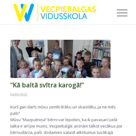
“Kā baltā svītra karogā!”
06/05/2022
Kurš gan darīs mūsu zemīti tīrāku un skaistāku, ja ne mēs
paši?
Mūsu “Mazputniņa” bērni var lepoties, ka ik pavasari Lielā
talka ir arī pie mums, Vecpiebalgā: aicinām talkot vecākus pie
bērnudārza, paši dodamies salasīt atkritumus tuvākajā