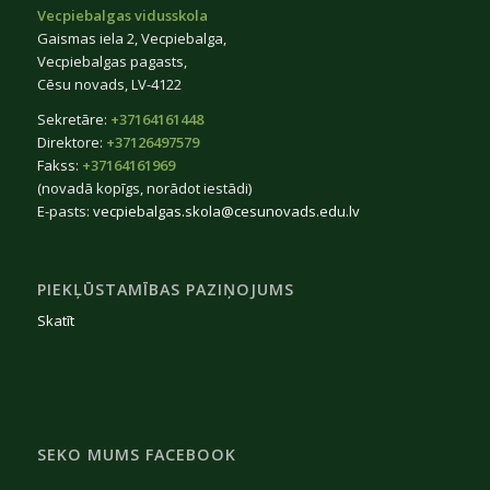
Vecpiebalgas vidusskola
Gaismas iela 2, Vecpiebalga,
Vecpiebalgas pagasts,
Cēsu novads, LV-4122
Sekretāre:
+37164161448
Direktore:
+37126497579
Fakss:
+37164161969
(novadā kopīgs, norādot iestādi)
E-pasts:
vecpiebalgas.skola@cesunovads.edu.lv
PIEKĻŪSTAMĪBAS PAZIŅOJUMS
Skatīt
SEKO MUMS FACEBOOK