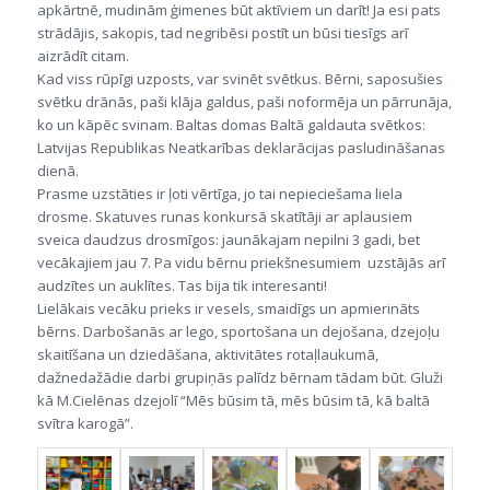
apkārtnē, mudinām ģimenes būt aktīviem un darīt! Ja esi pats
strādājis, sakopis, tad negribēsi postīt un būsi tiesīgs arī
aizrādīt citam.
Kad viss rūpīgi uzposts, var svinēt svētkus. Bērni, saposušies
svētku drānās, paši klāja galdus, paši noformēja un pārrunāja,
ko un kāpēc svinam. Baltas domas Baltā galdauta svētkos:
Latvijas Republikas Neatkarības deklarācijas pasludināšanas
dienā.
Prasme uzstāties ir ļoti vērtīga, jo tai nepieciešama liela
drosme. Skatuves runas konkursā skatītāji ar aplausiem
sveica daudzus drosmīgos: jaunākajam nepilni 3 gadi, bet
vecākajiem jau 7. Pa vidu bērnu priekšnesumiem uzstājās arī
audzītes un auklītes. Tas bija tik interesanti!
Lielākais vecāku prieks ir vesels, smaidīgs un apmierināts
bērns. Darbošanās ar lego, sportošana un dejošana, dzejoļu
skaitīšana un dziedāšana, aktivitātes rotaļlaukumā,
dažnedažādie darbi grupiņās palīdz bērnam tādam būt. Gluži
kā M.Cielēnas dzejolī “Mēs būsim tā, mēs būsim tā, kā baltā
svītra karogā”.