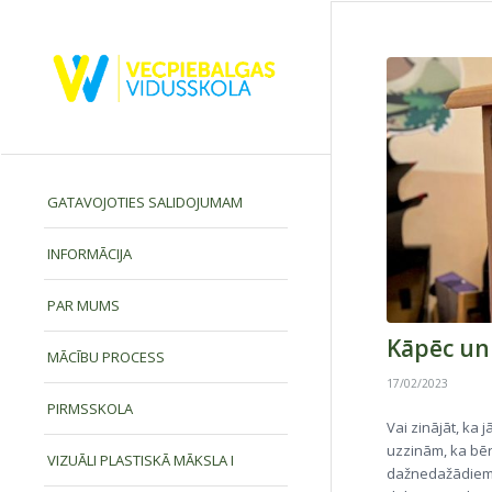
GATAVOJOTIES SALIDOJUMAM
INFORMĀCIJA
PAR MUMS
Kāpēc un
MĀCĪBU PROCESS
17/02/2023
PIRMSSKOLA
Vai zinājāt, ka 
uzzinām, ka bēr
VIZUĀLI PLASTISKĀ MĀKSLA I
dažnedažādiem 