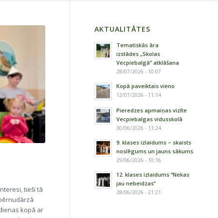
AKTUALITĀTES
Tematiskās āra
izstādes „Skolas
Vecpiebalgā” atklāšana
28/07/2026 - 10:07
Kopā paveiktais vieno
12/07/2026 - 11:14
Pieredzes apmaiņas vizīte
Vecpiebalgas vidusskolā
30/06/2026 - 13:24
9. klases izlaidums – skaists
noslēgums un jauns sākums
29/06/2026 - 10:16
12. klases izlaidums “Nekas
jau nebeidzas”
teresi, tieši tā
28/06/2026 - 21:21
c bērnudārzā
dienas kopā ar