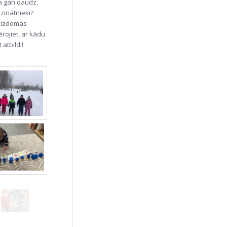
a gan daudz,
 zinātnieki?
, izdomas
ērojiet, ar kādu
atbildi!