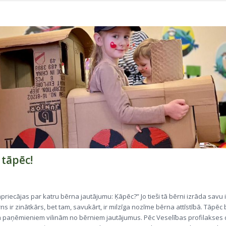
 tāpēc!
jāpriecājas par katru bērna jautājumu: Ķāpēc?” Jo tieši tā bērni izrāda savu in
ns ir zinātkārs, bet tam, savukārt, ir milzīga nozīme bērna attīstībā. Tāpē
paņēmieniem vilinām no bērniem jautājumus. Pēc Veselības profilakses 