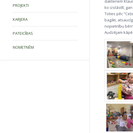
dakteriem Klaun
PROJEKTI
ko izstāstīt, ga
Toties pēc “Ceļ
KARJERA
bagāti, atsaucīg
nopietnību bērni
Audzējam kāpēcīš
PATEICĪBAS
NOMETNĒM