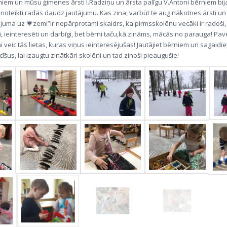
iem un mūsu ģimenes ārsti I.Radziņu un ārsta palīgu V.Antoni bērniem bij
n noteikti radās daudz jautājumu. Kas zina, varbūt te aug nākotnes ārsti un
ojuma uz 💗zemi”ir nepārprotami skaidrs, ka pirmsskolēnu vecāki ir radoši
i, ieinteresēti un darbīgi, bet bērni taču,kā zināms, mācās no parauga! Pav
 veic tās lietas, kuras viņus ieinteresējušas! Jautājiet bērniem un sagaidiet 
us, lai izaugtu zinātkāri skolēni un tad zinoši pieaugušie!