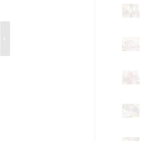
Aiz rāmjiem un
priekškariem (jeb
mācību ekskursija uz
Rīgu)