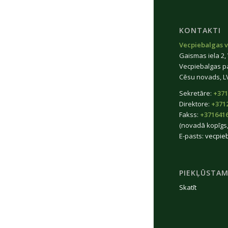
KONTAKTI
Vecpiebalgas v
Gaismas iela 2,
Vecpiebalgas p
Cēsu novads, L
Sekretāre:
+371
Direktore:
+371
Fakss:
+371641
(novadā kopīgs,
E-pasts:
vecpie
PIEKĻŪSTAM
Skatīt