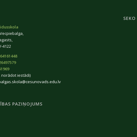
SEKO
idusskola
 Vecpiebalga,
agasts,
V-4122
64161448
26497579
61969
 norādot iestādi)
balgas.skola@cesunovads.edu.lv
ĪBAS PAZIŅOJUMS