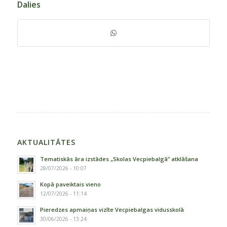
Dalies
AKTUALITĀTES
Tematiskās āra izstādes „Skolas Vecpiebalgā” atklāšana
28/07/2026 - 10:07
Kopā paveiktais vieno
12/07/2026 - 11:14
Pieredzes apmaiņas vizīte Vecpiebalgas vidusskolā
30/06/2026 - 13:24