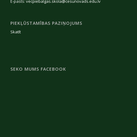
E-pasts:
vecpiebalgas.skola@cesunovads.edu.lv
PIEKĻŪSTAMĪBAS PAZIŅOJUMS
Skatīt
SEKO MUMS FACEBOOK