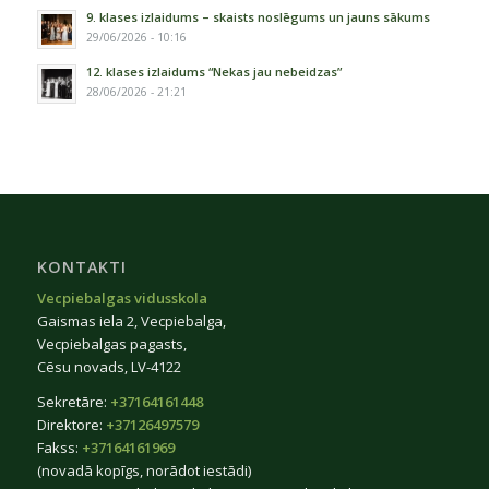
9. klases izlaidums – skaists noslēgums un jauns sākums
29/06/2026 - 10:16
12. klases izlaidums “Nekas jau nebeidzas”
28/06/2026 - 21:21
KONTAKTI
Vecpiebalgas vidusskola
Gaismas iela 2, Vecpiebalga,
Vecpiebalgas pagasts,
Cēsu novads, LV-4122
Sekretāre:
+37164161448
Direktore:
+37126497579
Fakss:
+37164161969
(novadā kopīgs, norādot iestādi)