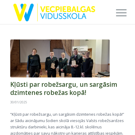
Kļūsti par robežsargu, un sargāsim
dzimtenes robežas kopā!
30/01/2025
“Kļūsti par robežsargu, un sargāsim dzimtenes robežas kopā!”
ar šādu aicinājumu šodien skolā viesojās Valsts robežsardzes
struktūru darbinieki, kas aicināja 8.-12.kl. skolēnus
aizdomāties par savu nākotni un karjeras attīstības iespējām.