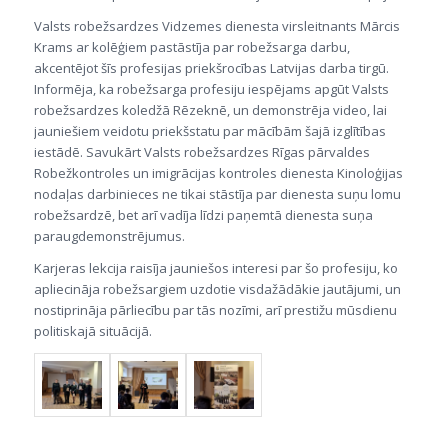
Valsts robežsardzes Vidzemes dienesta virsleitnants Mārcis
Krams ar kolēģiem pastāstīja par robežsarga darbu,
akcentējot šīs profesijas priekšrocības Latvijas darba tirgū.
Informēja, ka robežsarga profesiju iespējams apgūt Valsts
robežsardzes koledžā Rēzeknē, un demonstrēja video, lai
jauniešiem veidotu priekšstatu par mācībām šajā izglītības
iestādē. Savukārt Valsts robežsardzes Rīgas pārvaldes
Robežkontroles un imigrācijas kontroles dienesta Kinoloģijas
nodaļas darbinieces ne tikai stāstīja par dienesta suņu lomu
robežsardzē, bet arī vadīja līdzi paņemtā dienesta suņa
paraugdemonstrējumus.
Karjeras lekcija raisīja jauniešos interesi par šo profesiju, ko
apliecināja robežsargiem uzdotie visdažādākie jautājumi, un
nostiprināja pārliecību par tās nozīmi, arī prestižu mūsdienu
politiskajā situācijā.