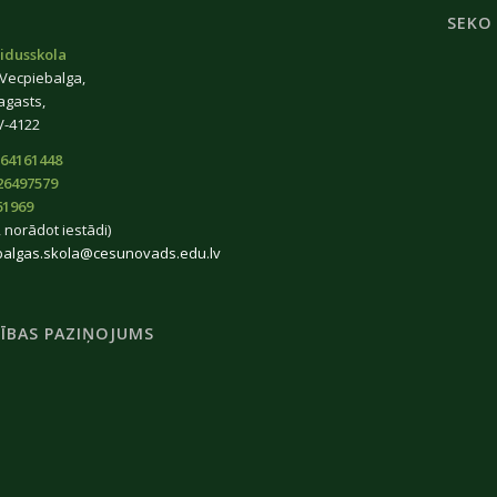
SEKO
idusskola
 Vecpiebalga,
agasts,
V-4122
64161448
26497579
61969
 norādot iestādi)
balgas.skola@cesunovads.edu.lv
ĪBAS PAZIŅOJUMS