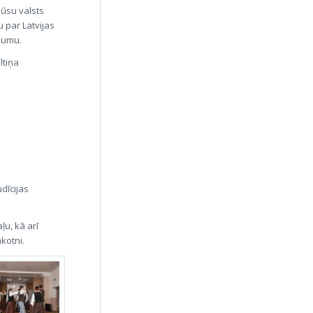
ūsu valsts
u par Latvijas
ājumu.
ltiņa
dīcijas
ļu, kā arī
kotni.