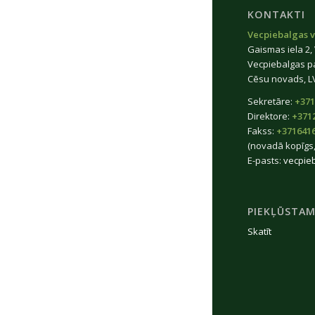
KONTAKTI
Vecpiebalgas v
Gaismas iela 2,
Vecpiebalgas p
Cēsu novads, L
Sekretāre:
+371
Direktore:
+371
Fakss:
+371641
(novadā kopīgs,
E-pasts:
vecpie
PIEKĻŪSTAM
Skatīt