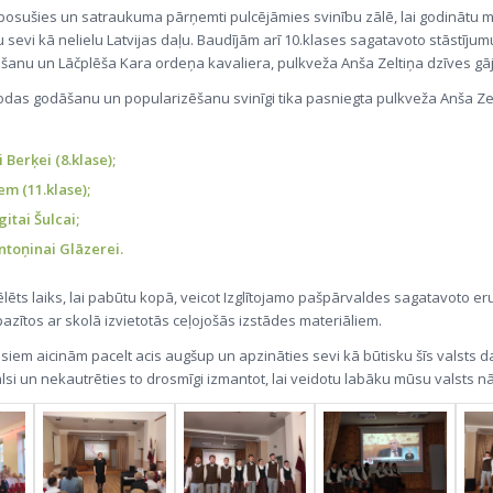
osušies un satraukuma pārņemti pulcējāmies svinību zālē, lai godinātu m
 sevi kā nelielu Latvijas daļu. Baudījām arī 10.klases sagatavoto stāstījum
šanu un Lāčplēša Kara ordeņa kavaliera, pulkveža Anša Zeltiņa dzīves g
lodas godāšanu un popularizēšanu svinīgi tika pasniegta pulkveža Anša Ze
 Berķei (8.klase);
m (11.klase);
gitai Šulcai;
ntoņinai Glāzerei.
lēts laiks, lai pabūtu kopā, veicot Izglītojamo pašpārvaldes sagatavoto eru
azītos ar skolā izvietotās ceļojošās izstādes materiāliem.
siem aicinām pacelt acis augšup un apzināties sevi kā būtisku šīs valsts da
lsi un nekautrēties to drosmīgi izmantot, lai veidotu labāku mūsu valsts nā