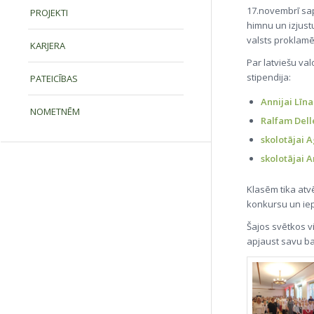
17.novembrī sap
PROJEKTI
himnu un izjustu
valsts proklamē
KARJERA
Par latviešu va
stipendija:
PATEICĪBAS
Annijai Līnai
NOMETNĒM
Ralfam Delle
skolotājai A
skolotājai A
Klasēm tika atvē
konkursu un iep
Šajos svētkos vi
apjaust savu ba