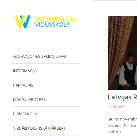
GATAVOJOTIES SALIDOJUMAM
INFORMĀCIJA
PAR MUMS
Latvijas 
MĀCĪBU PROCESS
22/11/2023
PIRMSSKOLA
Jau no novembra
tuvums. Šīs dien
VIZUĀLI PLASTISKĀ MĀKSLA I
kultūru.