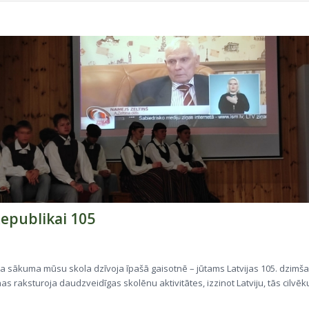
Republikai 105
 sākuma mūsu skola dzīvoja īpašā gaisotnē – jūtams Latvijas 105. dzimš
as raksturoja daudzveidīgas skolēnu aktivitātes, izzinot Latviju, tās cilvēk