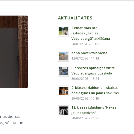
AKTUALITĀTES
Tematiskās āra
izstādes „Skolas
Vecpiebalgā” atklāšana
28/07/2026 - 10:07
Kopā paveiktais vieno
12/07/2026 - 11:14
Pieredzes apmaiņas vizīte
Vecpiebalgas vidusskolā
30/06/2026 - 13:24
9. klases izlaidums – skaists
noslēgums un jauns sākums
29/06/2026 - 10:16
12. klases izlaidums “Nekas
jau nebeidzas”
anas dienas
28/06/2026 - 21:21
us, vēsturi un