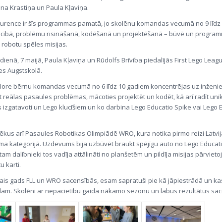
nna Krastiņa un Paula Kļaviņa.
urence ir šīs programmas pamatā, jo skolēnu komandas vecumā no 9 līdz
iecībā, problēmu risināšanā, kodēšanā un projektēšanā – būvē un progra
 robotu spēles misijas.
dienā, 7 maijā, Paula Kļaviņa un Rūdolfs Brīvība piedalījās First Lego Leag
es Augstskolā.
ore bērnu komandas vecumā no 6 līdz 10 gadiem koncentrējas uz inženie
 reālas pasaules problēmas, mācoties projektēt un kodēt, kā arī radīt uni
s izgatavoti un Lego klucīšiem un ko darbina Lego Educatio Spike vai Lego 
kus arī Pasaules Robotikas Olimpiādē WRO, kura notika pirmo reizi Latvij
a kategorijā. Uzdevums bija uzbūvēt braukt spējīgu auto no Lego Educat
am dalībnieki tos vadīja attālināti no planšetēm un pildīja misijas pārvieto
u karti.
mais gads FLL un WRO sacensībās, esam sapratuši pie kā jāpiestrādā un k
m. Skolēni ar nepacietību gaida nākamo sezonu un labus rezultātus sac