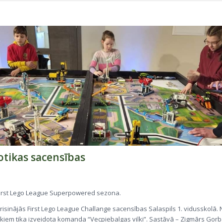
otikas sacensības
 First Lego League Superpowered sezona.
orisinājās First Lego League Challange sacensības Salaspils 1. vidusskolā. 
ekiem tika izveidota komanda “Vecpiebalgas vilki”. Sastāvā – Zigmārs Gor