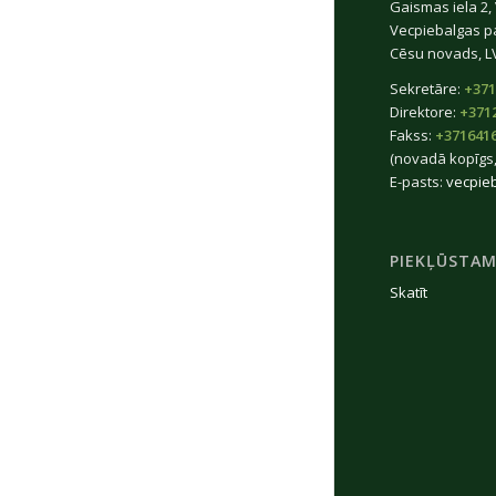
Gaismas iela 2,
Vecpiebalgas p
Cēsu novads, L
Sekretāre:
+371
Direktore:
+371
Fakss:
+371641
(novadā kopīgs,
E-pasts:
vecpie
PIEKĻŪSTAM
Skatīt