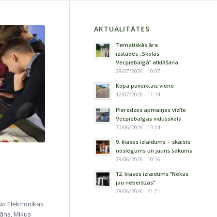
AKTUALITĀTES
Tematiskās āra
izstādes „Skolas
Vecpiebalgā” atklāšana
28/07/2026 - 10:07
Kopā paveiktais vieno
12/07/2026 - 11:14
Pieredzes apmaiņas vizīte
Vecpiebalgas vidusskolā
30/06/2026 - 13:24
9. klases izlaidums – skaists
noslēgums un jauns sākums
29/06/2026 - 10:16
12. klases izlaidums “Nekas
jau nebeidzas”
28/06/2026 - 21:21
No Elektronikas
bāns, Mikus