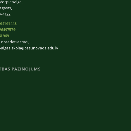
 Vecpiebalga,
agasts,
V-4122
64161448
26497579
61969
 norādot iestādi)
balgas.skola@cesunovads.edu.lv
ĪBAS PAZIŅOJUMS