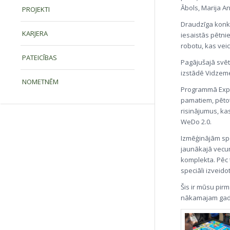
Ābols, Marija A
PROJEKTI
Draudzīga konk
KARJERA
iesaistās pētn
robotu, kas veic
PATEICĪBAS
Pagājušajā svēt
izstādē Vidzem
NOMETNĒM
Programmā Expl
pamatiem, pētot
risinājumus, ka
WeDo 2.0.
Izmēģinājām spē
jaunākajā vecum
komplekta. Pēc t
speciāli izveidot
Šis ir mūsu pir
nākamajam gada