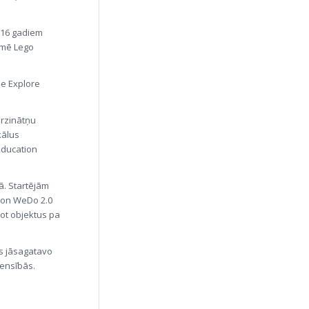
 16 gadiem
mmē Lego
ue Explore
rzinātņu
kālus
Education
ā. Startējām
ion WeDo 2.0
jot objektus pa
as jāsagatavo
ensībās.