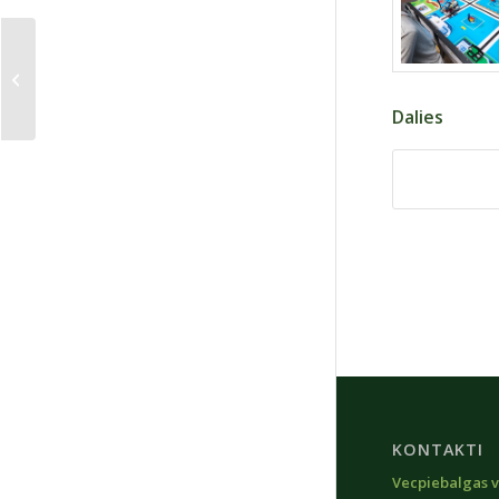
Latvijas Jauno
satiksmes dalībnieku
forums
Dalies
KONTAKTI
Vecpiebalgas v