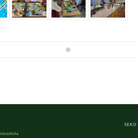
SEKO
idusskola