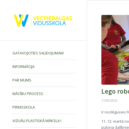
GATAVOJOTIES SALIDOJUMAM
INFORMĀCIJA
PAR MUMS
Lego rob
MĀCĪBU PROCESS
11/05/2023
PIRMSSKOLA
Ir noslēgusies
VIZUĀLI PLASTISKĀ MĀKSLA I
11.-12. martā n
pulciņa dalībni