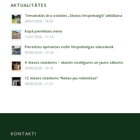
AKTUALITĀTES
Tematiskās āra izstādes „Skolas Vecpiebalgā” atklāšana
28/07/2026 - 10:07
Kopā paveiktais vieno
12/07/2026 - 11:14
Pieredzes apmaiņas vizīte Vecpiebalgas vidusskolā
30/06/2026 - 13:24
9. klases izlaidums – skaists noslēgums un jauns sākums
29/06/2026 - 10:16
12. klases izlaidums “Nekas jau nebeidzas”
28/06/2026 - 21:21
KONTAKTI