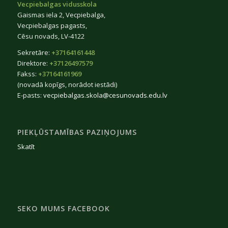
Vecpiebalgas vidusskola
Gaismas iela 2, Vecpiebalga,
Vecpiebalgas pagasts,
Cēsu novads, LV-4122
Sekretāre:
+37164161448
Direktore:
+37126497579
Fakss:
+37164161969
(novadā kopīgs, norādot iestādi)
E-pasts:
vecpiebalgas.skola@cesunovads.edu.lv
PIEKĻŪSTAMĪBAS PAZIŅOJUMS
Skatīt
SEKO MUMS FACEBOOK