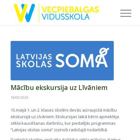
Mācību ekskursija uz Līvāniem
18/05/2026
15.maijā 1. un 2. klases skolēni devās aizraujošā mācību
ekskursijā uz Līvāniem. Ekskursijas laikā bērni apmeklēja
stikla kausēšanas darbnīcu, kur piedalījās programmas
“Latvijas skolas soma” izzinoši radošajā nodarbībā.
Darbnīcā skolēni apskatīja dažādus stikla mākslas darbus –