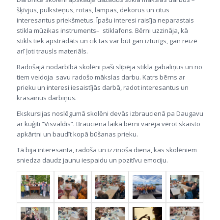
šķīvjus, pulksteņus, rotas, lampas, dekorus un citus
interesantus priekšmetus. Īpašu interesi raisīja neparastais
stikla mūzikas instruments– stiklafons. Bērni uzzināja, kā
stikls tiek apstrādāts un cik tas var būt gan izturīgs, gan reizē
arī ļoti trausls materiāls.
Radošajā nodarbībā skolēni paši slīpēja stikla gabaliņus un no
tiem veidoja savu radošo mākslas darbu. Katrs bērns ar
prieku un interesi iesaistījās darbā, radot interesantus un
krāsainus darbiņus.
Ekskursijas noslēgumā skolēni devās izbraucienā pa Daugavu
ar kuģīti “Visvaldis”. Brauciena laikā bērni varēja vērot skaisto
apkārtni un baudīt kopā būšanas prieku.
Tā bija interesanta, radoša un izzinoša diena, kas skolēniem
sniedza daudz jaunu iespaidu un pozitīvu emociju.