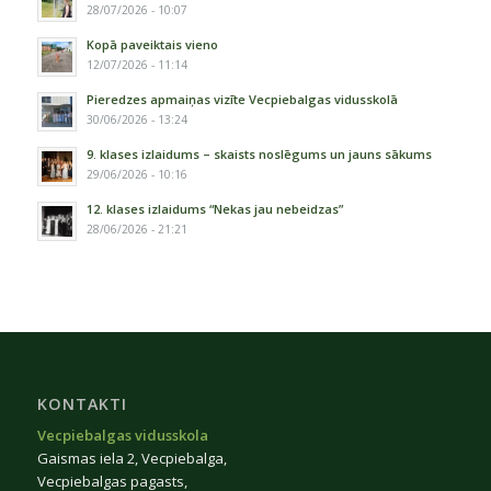
28/07/2026 - 10:07
Kopā paveiktais vieno
12/07/2026 - 11:14
Pieredzes apmaiņas vizīte Vecpiebalgas vidusskolā
30/06/2026 - 13:24
9. klases izlaidums – skaists noslēgums un jauns sākums
29/06/2026 - 10:16
12. klases izlaidums “Nekas jau nebeidzas”
28/06/2026 - 21:21
KONTAKTI
Vecpiebalgas vidusskola
Gaismas iela 2, Vecpiebalga,
Vecpiebalgas pagasts,