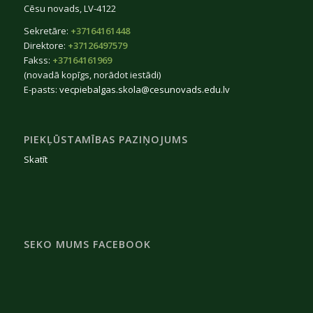
Cēsu novads, LV-4122
Sekretāre:
+37164161448
Direktore:
+37126497579
Fakss:
+37164161969
(novadā kopīgs, norādot iestādi)
E-pasts:
vecpiebalgas.skola@cesunovads.edu.lv
PIEKĻŪSTAMĪBAS PAZIŅOJUMS
Skatīt
SEKO MUMS FACEBOOK