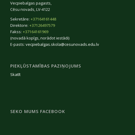
Vecpiebalgas pagasts,
Cēsu novads, LV-4122
Sekretāre:
+37164161448
Direktore:
+37126497579
Fakss:
+37164161969
(novadā kopīgs, norādot iestādi)
E-pasts:
vecpiebalgas.skola@cesunovads.edu.lv
PIEKĻŪSTAMĪBAS PAZIŅOJUMS
Skatīt
SEKO MUMS FACEBOOK