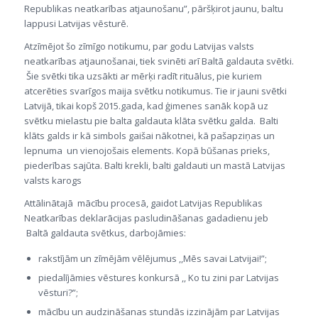
Republikas neatkarības atjaunošanu”, pāršķirot jaunu, baltu
lappusi Latvijas vēsturē.
Atzīmējot šo zīmīgo notikumu, par godu Latvijas valsts
neatkarības atjaunošanai, tiek svinēti arī Baltā galdauta svētki.
Šie svētki tika uzsākti ar mērķi radīt rituālus, pie kuriem
atcerēties svarīgos maija svētku notikumus. Tie ir jauni svētki
Latvijā, tikai kopš 2015.gada, kad ģimenes sanāk kopā uz
svētku mielastu pie balta galdauta klāta svētku galda. Balti
klāts galds ir kā simbols gaišai nākotnei, kā pašapziņas un
lepnuma un vienojošais elements. Kopā būšanas prieks,
piederības sajūta. Balti krekli, balti galdauti un mastā Latvijas
valsts karogs
Attālinātajā mācību procesā, gaidot Latvijas Republikas
Neatkarības deklarācijas pasludināšanas gadadienu jeb
Baltā galdauta svētkus, darbojāmies:
rakstījām un zīmējām vēlējumus ,,Mēs savai Latvijai!”;
piedalījāmies vēstures konkursā ,, Ko tu zini par Latvijas
vēsturi?”;
mācību un audzināšanas stundās izzinājām par Latvijas