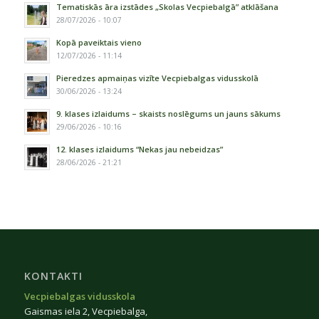
Tematiskās āra izstādes „Skolas Vecpiebalgā” atklāšana
28/07/2026 - 10:07
Kopā paveiktais vieno
12/07/2026 - 11:14
Pieredzes apmaiņas vizīte Vecpiebalgas vidusskolā
30/06/2026 - 13:24
9. klases izlaidums – skaists noslēgums un jauns sākums
29/06/2026 - 10:16
12. klases izlaidums “Nekas jau nebeidzas”
28/06/2026 - 21:21
KONTAKTI
Vecpiebalgas vidusskola
Gaismas iela 2, Vecpiebalga,