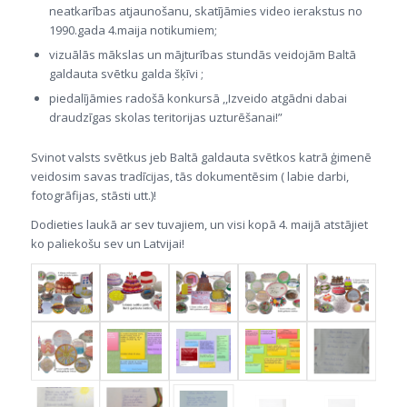
neatkarības atjaunošanu, skatījāmies video ierakstus no
1990.gada 4.maija notikumiem;
vizuālās mākslas un mājturības stundās veidojām Baltā
galdauta svētku galda šķīvi ;
piedalījāmies radošā konkursā ,,Izveido atgādni dabai
draudzīgas skolas teritorijas uzturēšanai!”
Svinot valsts svētkus jeb Baltā galdauta svētkos katrā ģimenē
veidosim savas tradīcijas, tās dokumentēsim ( labie darbi,
fotogrāfijas, stāsti utt.)!
Dodieties laukā ar sev tuvajiem, un visi kopā 4. maijā atstājiet
ko paliekošu sev un Latvijai!