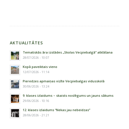
AKTUALITĀTES
Tematiskās āra izstādes „Skolas Vecpiebalgā” atklāšana
28/07/2026 - 10:07
Kopā paveiktais vieno
12/07/2026 - 11:14
Pieredzes apmaiņas vizīte Vecpiebalgas vidusskolā
30/06/2026 - 13:24
9. klases izlaidums – skaists noslēgums un jauns sākums
29/06/2026 - 10:16
12. klases izlaidums “Nekas jau nebeidzas”
28/06/2026 - 21:21