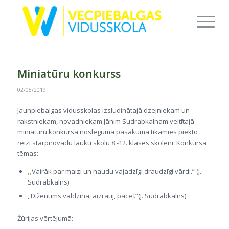
Miniatūru konkurss
02/05/2019
Jaunpiebalgas vidusskolas izsludinātajā dzejniekam un
rakstniekam, novadniekam Jānim Sudrabkalnam veltītajā
miniatūru konkursa noslēguma pasākumā tikāmies piekto
reizi starpnovadu lauku skolu 8.-12. klases skolēni. Konkursa
tēmas:
,,
Vairāk par maizi un naudu vajadzīgi draudzīgi vārdi.” (J.
Sudrabkalns)
,,Diženums valdzina, aizrauj, paceļ.”(J. Sudrabkalns).
Žūrijas vērtējumā: