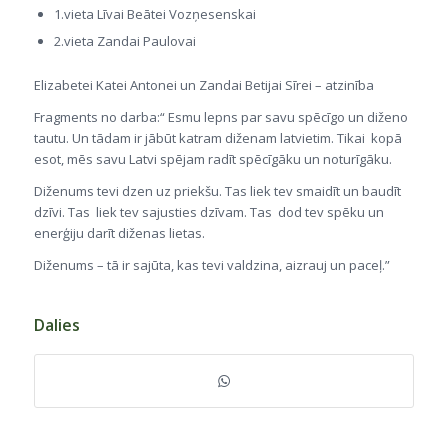
1.vieta Līvai Beātei Vozņesenskai
2.vieta Zandai Paulovai
Elizabetei Katei Antonei un Zandai Betijai Sīrei – atzinība
Fragments no darba:“ Esmu lepns par savu spēcīgo un diženo
tautu. Un tādam ir jābūt katram diženam latvietim. Tikai kopā
esot, mēs savu Latvi spējam radīt spēcīgāku un noturīgāku.
Diženums tevi dzen uz priekšu. Tas liek tev smaidīt un baudīt
dzīvi. Tas liek tev sajusties dzīvam. Tas dod tev spēku un
enerģiju darīt diženas lietas.
Diženums – tā ir sajūta, kas tevi valdzina, aizrauj un paceļ.”
Dalies