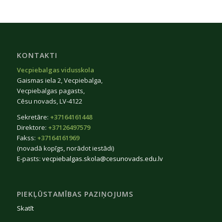
KONTAKTI
Vecpiebalgas vidusskola
Gaismas iela 2, Vecpiebalga,
Vecpiebalgas pagasts,
Cēsu novads, LV-4122
Sekretāre:
+37164161448
Direktore:
+37126497579
Fakss:
+37164161969
(novadā kopīgs, norādot iestādi)
E-pasts:
vecpiebalgas.skola@cesunovads.edu.lv
PIEKĻŪSTAMĪBAS PAZIŅOJUMS
Skatīt