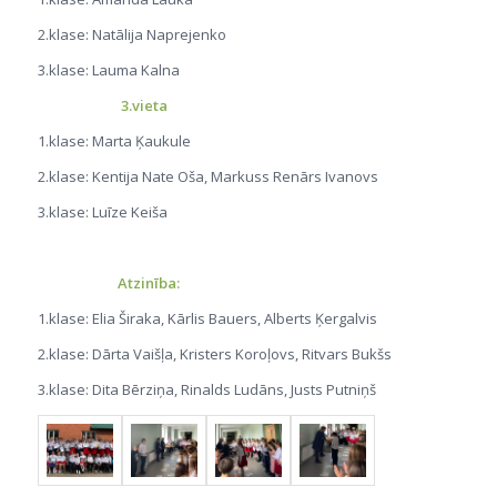
2.klase: Natālija Naprejenko
3.klase: Lauma Kalna
3.vieta
1.klase: Marta Ķaukule
2.klase: Kentija Nate Oša, Markuss Renārs Ivanovs
3.klase: Luīze Keiša
Atzinība:
1.klase: Elia Širaka, Kārlis Bauers, Alberts Ķergalvis
2.klase: Dārta Vaišļa, Kristers Koroļovs, Ritvars Bukšs
3.klase: Dita Bērziņa, Rinalds Ludāns, Justs Putniņš