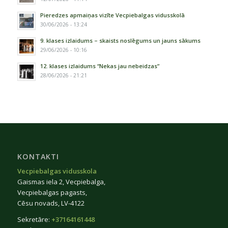
Pieredzes apmaiņas vizīte Vecpiebalgas vidusskolā
30/06/2026 - 13:24
9. klases izlaidums – skaists noslēgums un jauns sākums
29/06/2026 - 10:16
12. klases izlaidums “Nekas jau nebeidzas”
28/06/2026 - 21:21
KONTAKTI
Vecpiebalgas vidusskola
Gaismas iela 2, Vecpiebalga,
Vecpiebalgas pagasts,
Cēsu novads, LV-4122
Sekretāre:
+37164161448