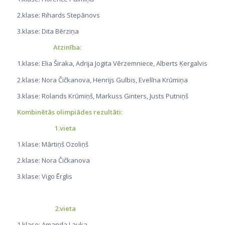
2.klase: Rihards Stepānovs
3.klase: Dita Bērziņa
Atzinība:
1.klase: Elia Širaka, Adrija Jogita Vērzemniece, Alberts Ķergalvis
2.klase: Nora Čičkanova, Henrijs Gulbis, Evelīna Krūmiņa
3.klase: Rolands Krūmiņš, Markuss Ginters, Justs Putniņš
Kombinētās olimpiādes rezultāti:
1.vieta
1.klase: Mārtiņš Ozoliņš
2.klase: Nora Čičkanova
3.klase: Vigo Ērglis
2.vieta
1.klase: Amanda Lauka