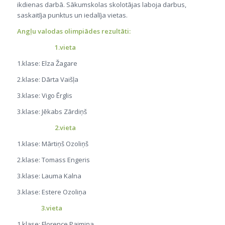
ikdienas darbā. Sākumskolas skolotājas laboja darbus,
saskaitīja punktus un iedalīja vietas.
Angļu valodas olimpiādes rezultāti:
1.vieta
1.klase: Elza Žagare
2.klase: Dārta Vaišļa
3.klase: Vigo Ērglis
3.klase: Jēkabs Zārdiņš
2.vieta
1.klase: Mārtiņš Ozoliņš
2.klase: Tomass Engeris
3.klase: Lauma Kalna
3.klase: Estere Ozoliņa
3.vieta
1.klase: Florence Paimiņa