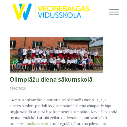
Olimpiāžu diena sākumskolā.
14/05/2026
14.maijā sākumskolā norisinājās olimpiāžu diena. 1.,2.,3.
klases skolēni piedalījās 2 olimpiādēs. Pirmā olimpiāde bija
angļu valodā un otrā bija kombinētā olimpiāde: latviešu valodā
un matemātikā. Lai labi veiktu uzdevumus pati svarīgākā
prasme –
lasītprasme
, kura regulāri jāturpina pilnveidot