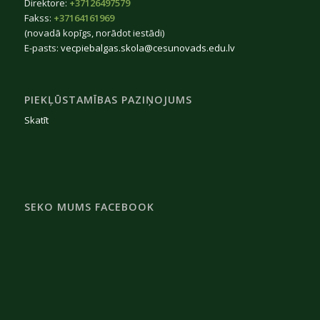
Direktore:
+37126497579
Fakss:
+37164161969
(novadā kopīgs, norādot iestādi)
E-pasts:
vecpiebalgas.skola@cesunovads.edu.lv
PIEKĻŪSTAMĪBAS PAZIŅOJUMS
Skatīt
SEKO MUMS FACEBOOK