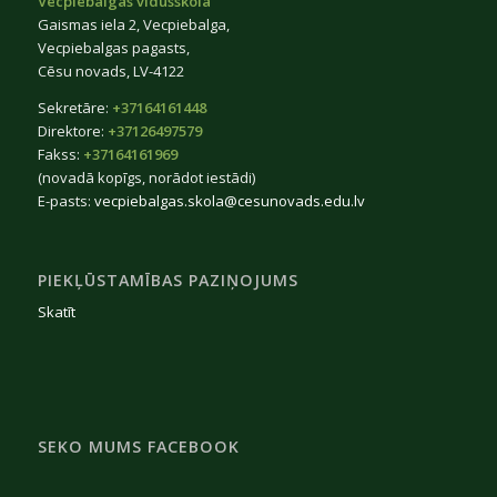
Vecpiebalgas vidusskola
Gaismas iela 2, Vecpiebalga,
Vecpiebalgas pagasts,
Cēsu novads, LV-4122
Sekretāre:
+37164161448
Direktore:
+37126497579
Fakss:
+37164161969
(novadā kopīgs, norādot iestādi)
E-pasts:
vecpiebalgas.skola@cesunovads.edu.lv
PIEKĻŪSTAMĪBAS PAZIŅOJUMS
Skatīt
SEKO MUMS FACEBOOK