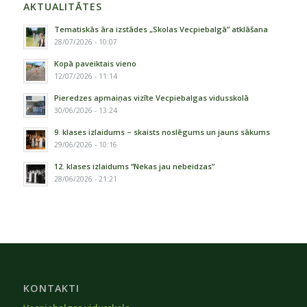
AKTUALITĀTES
Tematiskās āra izstādes „Skolas Vecpiebalgā” atklāšana
28/07/2026 - 10:07
Kopā paveiktais vieno
12/07/2026 - 11:14
Pieredzes apmaiņas vizīte Vecpiebalgas vidusskolā
30/06/2026 - 13:24
9. klases izlaidums – skaists noslēgums un jauns sākums
29/06/2026 - 10:16
12. klases izlaidums “Nekas jau nebeidzas”
28/06/2026 - 21:21
KONTAKTI