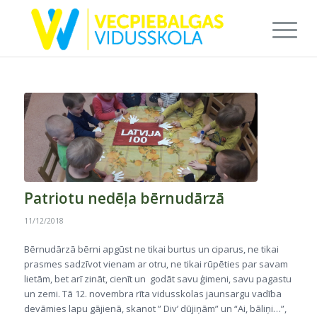
Patriotu nedēļa bērnudārzā
11/12/2018
Bērnudārzā bērni apgūst ne tikai burtus un ciparus, ne tikai
prasmes sadzīvot vienam ar otru, ne tikai rūpēties par savam
lietām, bet arī zināt, cienīt un godāt savu ģimeni, savu pagastu
un zemi. Tā 12. novembra rīta vidusskolas jaunsargu vadība
devāmies lapu gājienā, skanot ” Div’ dūjiņām” un “Ai, bāliņi…”,