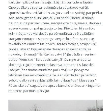
karogiem plīvojot un mazajām kājiņām pa rudens lapām
čāpojot. Skolas sporta laukumā bija sagatavoti vairāki
sportiski uzdevumi, lai bērni augtu veseli un spēcīgi par prieku
sev, savai ģimenei un Latvijai. Visu nedēļu bērni uzzināja
daudz jauna par savu zemi, mācījās dzejoļus, zīmēja, darināja
apsveikumus un pat gatavoja tortes. Piektdien bija svētku
kulminācija, kad visi devās pa bērnudārzu uz 5 dažādām
stacijām. Pirmajā ” Esi priecīgs Latvijā!” bija foto stūrītis ar
rakstainiem cimdiem un latviešu tautas rotaļas, otrajā ” Esi
zinošs Latvijā!” bija jāizspēlē dažādas spēles par mūsu
novadu, nākamajā ” Esi čaklas Latvijā!” jāstrādā ar seniem
darbarīkiem, tad ” Esi vesels Latvijā!” jāvingro ar sporta
skolotāju Līgu, bet, nonākot lasītavā, pieturā ” Esi latvisks
Latvijā!” jānoskatās multfilma par Latviju un jānogaršo
latviskais kārums- medusmaize. Kad visi darbi bija padarīti,
svētku dalībnieki satikās zālē, lai noklausītos 1.klases un ”
Pūces skolas” sagatavoto apsveikumu, cienātos ar kliņģeri un
priecātos par mūsu Latviju!