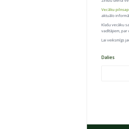
Zinību diena Ve
Vecāku pilnsap
aktuālo informā
Klašu vecāku sa
vadītājiem, par 
Lai veiksmīgs j
Dalies