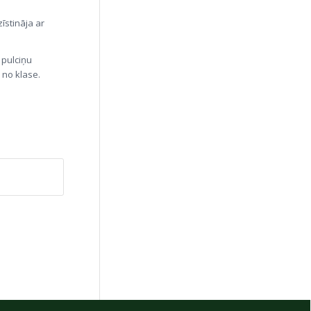
īstināja ar
 pulciņu
 no klase.