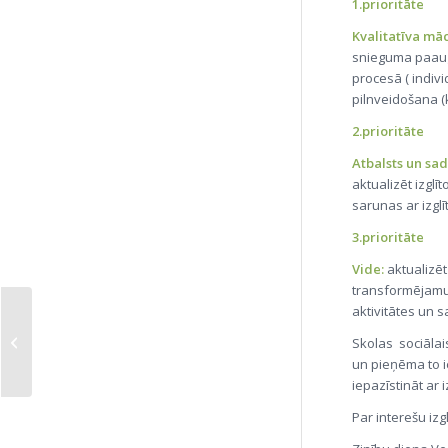
1.prioritāte
Kvalitatīva mā
snieguma paaugs
procesā ( indiv
pilnveidošana (
2.prioritāte
Atbalsts un sa
aktualizēt izgl
sarunas ar izgl
3.prioritāte
Vide:
aktualizē
transformējamu
aktivitātes un 
Seminārs „Kopā
Skolas sociālai
stiprāki”
un pieņēma to i
iepazīstināt ar
Par interešu izg