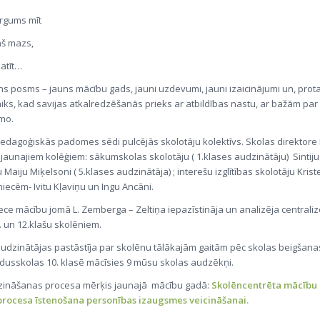
rgums mīt
ņš mazs,
katīt…
ns posms – jauns mācību gads, jauni uzdevumi, jauni izaicinājumi un, prot
laiks, kad savijas atkalredzēšanās prieks ar atbildības nastu, ar bažām par
mo.
edagoģiskās padomes sēdi pulcējās skolotāju kolektīvs. Skolas direktore I
 jaunajiem kolēģiem: sākumskolas skolotāju ( 1.klases audzinātāju) Sintiju 
 Maiju Miķelsoni ( 5.klases audzinātāja) ; interešu izglītības skolotāju Kris
iecēm- Ivitu Kļaviņu un Ingu Ancāni.
iece mācību jomā L. Zemberga – Zeltiņa iepazīstināja un analizēja central
1. un 12.klašu skolēniem.
audzinātājas pastāstīja par skolēnu tālākajām gaitām pēc skolas beigšana
dusskolas 10. klasē mācīsies 9 mūsu skolas audzēkņi.
ināšanas procesa mērķis jaunajā mācību gadā:
Skolēncentrēta mācību
rocesa īstenošana personības izaugsmes veicināšanai.