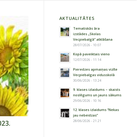
AKTUALITĀTES
Tematiskās āra
izstādes „Skolas
Vecpiebalgā” atklāšana
28/07/2026 - 10:07
Kopā paveiktais vieno
12/07/2026 - 11:14
Pieredzes apmaiņas vizīte
Vecpiebalgas vidusskolā
30/06/2026 - 13:24
9. klases izlaidums – skaists
noslēgums un jauns sākums
29/06/2026 - 10:16
12. klases izlaidums “Nekas
jau nebeidzas”
28/06/2026 - 21:21
023.