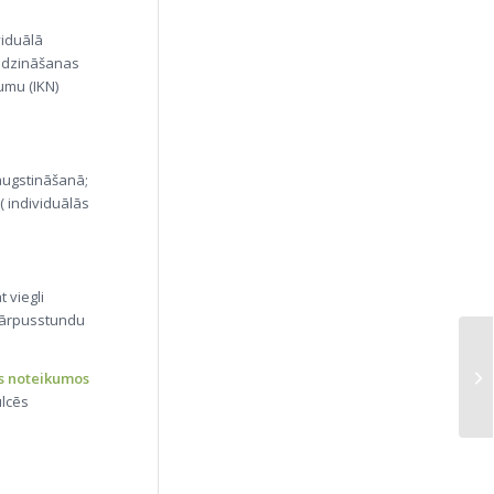
viduālā
audzināšanas
umu (IKN)
augstināšanā;
( individuālās
 viegli
 ārpusstundu
as noteikumos
ulcēs