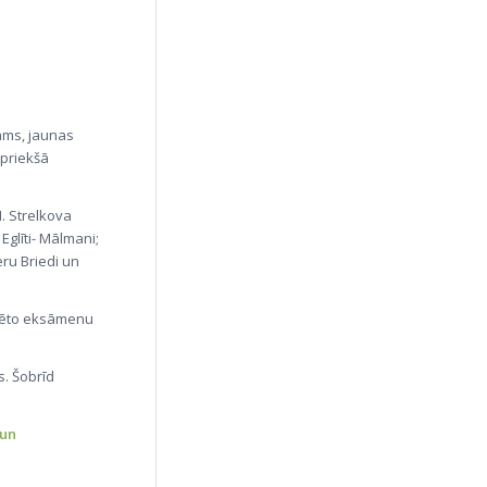
ams, jaunas
 priekšā
. Strelkova
Eglīti- Mālmani;
teru Briedi un
izēto eksāmenu
s. Šobrīd
 un