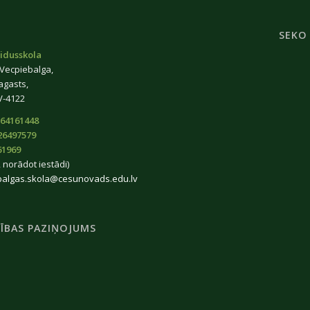
SEKO
idusskola
 Vecpiebalga,
agasts,
V-4122
64161448
26497579
61969
 norādot iestādi)
balgas.skola@cesunovads.edu.lv
ĪBAS PAZIŅOJUMS