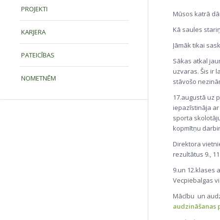
PROJEKTI
Mūsos katrā dā
Kā saules stari
KARJERA
Jāmāk tikai sas
PATEICĪBAS
Sākas atkal jau
uzvaras. Šis ir 
NOMETNĒM
stāvošo nezinā
17.augustā uz p
iepazīstināja ar
sporta skolotāju
kopmītņu darbin
Direktora vietn
rezultātus 9., 1
9.un 12.klases 
Vecpiebalgas vi
Mācību un audz
audzināšanas p