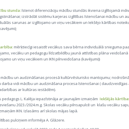
cību stunda:
īstenot diferenciāciju mācību stundās ikviena izglītojamā indi
tināšanai; izstrādāt sistēmu karjeras izglītības īstenošanai mācību un 
iduālās sarunas ar izglītojamo un viņu vecākiem un Iekšējo kārtības noteik
kavējumi);
darbība:
mērķtiecīgi iesaistīt vecākus sava bērna individuālā snieguma pa
ītojamo, vecāku un pedagogu līdzatbildību jaunā attīstības plāna veidošanā 
ītojamo un viņu vecākiem un IKN pilnveidošana (kavējumi))
t mācību un audzināšanas procesā kultūrvēsturisko mantojumu; nodrošināt
 darba vidi mācību un audzināšana procesa īstenošanai ( daudzveidīgas
sadarbības ar kultūras iestādēm).
s pedagogs L. Kalēja iepazīstināja ar jaunajām izmaiņām
Iekšējās kārtīb
eviešanu 2023./2024.m.g. Skolas vecāku pilnsapulcē un klašu vecāku sap
 izmaiņām IKN. Izlasāms arī skolas mājas lapā.
lītības pulciņiem informēja A. Glāzere.