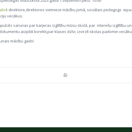
cpiebalgas vidusskolā 2023.gada 1.septembrī plkst. 10:00
ulcē
direktore,direktores vietniece mācību jomā, sociālais pedagogs iepaz
ciju vecākus.
pulcēs sarunas par karjeras izglītību mūsu skolā, par interešu izglītību un
dokumentu aizpildi korekti,par klases dzīvi, izvirzīt skolas padomei vecāku
aunais mācību gads!