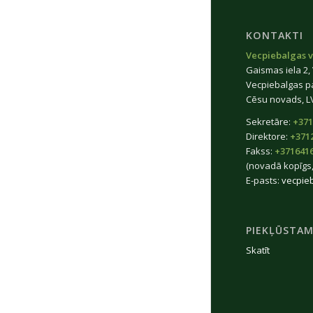
KONTAKTI
Vecpiebalgas v
Gaismas iela 2,
Vecpiebalgas p
Cēsu novads, L
Sekretāre:
+371
Direktore:
+371
Fakss:
+371641
(novadā kopīgs,
E-pasts:
vecpie
PIEKĻŪSTAM
Skatīt