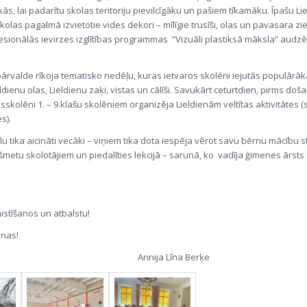
s, lai padarītu skolas teritoriju pievilcīgāku un pašiem tīkamāku. Īpašu Li
las pagalmā izvietotie vides dekori – mīlīgie trusīši, olas un pavasara zied
esionālās ievirzes izglītības programmas “Vizuāli plastiksā māksla” audzē
pārvalde rīkoja tematisko nedēļu, kuras ietvaros skolēni iejutās populārāk
eldienu olas, Lieldienu zaķi, vistas un cālīši. Savukārt ceturtdien, pirms doš
sskolēni 1. – 9.klašu skolēniem organizēja Lieldienām veltītas aktivitātes (
s).
u tika aicināti vecāki – viņiem tika dota iespēja vērot savu bērnu mācību s
šmetu skolotājiem un piedalīties lekcijā – sarunā, ko vadīja ģimenes ārsts
.
aistīšanos un atbalstu!
enas!
ja Līna Berķe