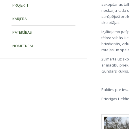
sakopšanas talkā
PROJEKTI
noskaņu rada sko
sarūpējuši prof
KARJERA
skolotājas.
Izglītojamo paš
PATEICĪBAS
tēlos: raibās Li
brīvdienās, vidu
NOMETNĒM
rotaļas un spēle
28.martā uz skol
ar mācību priek
Gundars Kuklis
Paldies par ies
Priecīgas Lieldi
Anni