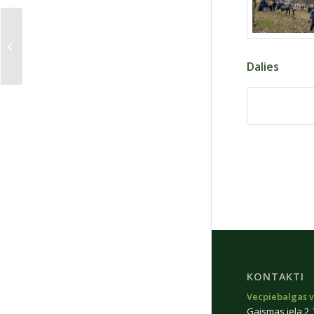
Pieminot deportāciju
upurus
Dalies
KONTAKTI
Vecpiebalgas v
Gaismas iela 2,