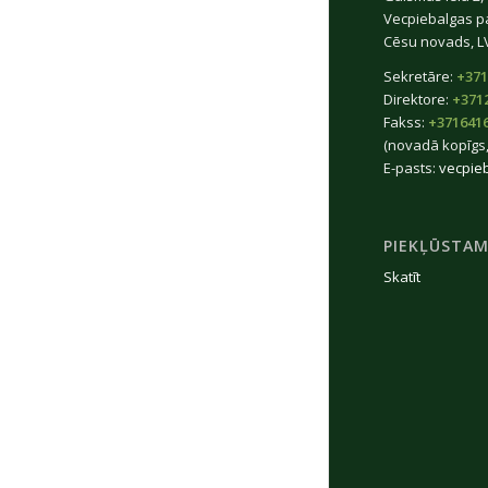
Vecpiebalgas p
Cēsu novads, L
Sekretāre:
+371
Direktore:
+371
Fakss:
+371641
(novadā kopīgs,
E-pasts:
vecpie
PIEKĻŪSTAM
Skatīt