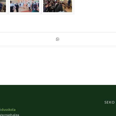
SEKO
idusskola
 Vecpiebalga,