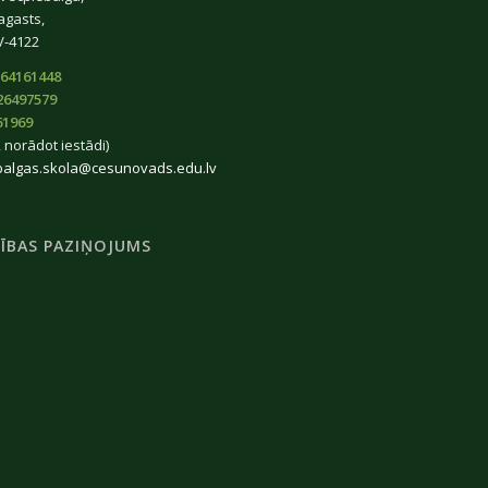
agasts,
V-4122
64161448
26497579
61969
 norādot iestādi)
balgas.skola@cesunovads.edu.lv
ĪBAS PAZIŅOJUMS