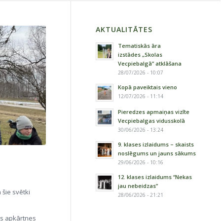
AKTUALITĀTES
Tematiskās āra
izstādes „Skolas
Vecpiebalgā” atklāšana
28/07/2026 - 10:07
Kopā paveiktais vieno
12/07/2026 - 11:14
Pieredzes apmaiņas vizīte
Vecpiebalgas vidusskolā
30/06/2026 - 13:24
9. klases izlaidums – skaists
noslēgums un jauns sākums
29/06/2026 - 10:16
12. klases izlaidums “Nekas
jau nebeidzas”
 šie svētki
28/06/2026 - 21:21
as apkārtnes