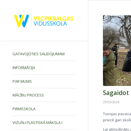
GATAVOJOTIES SALIDOJUMAM
INFORMĀCIJA
PAR MUMS
Sagaidot 
MĀCĪBU PROCESS
29/03/2024
PIRMSSKOLA
Tuvojas pavasara
priecē gan skol
VIZUĀLI PLASTISKĀ MĀKSLA I
Lai atmodinātu 