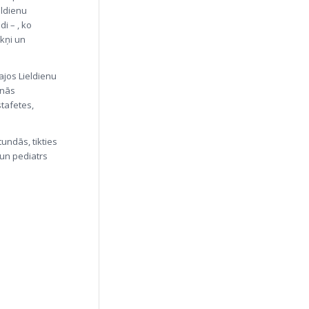
eldienu
i – , ko
kņi un
ajos Lieldienu
anās
stafetes,
tundās, tikties
 un pediatrs