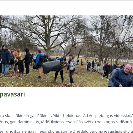
pavasari
 skaistākie un gaidītākie svētki – Lieldienas. Arī Vecpiebalgas vidusskolā
ēnus, gan darbiniekus, tādēļ ikviens iesaistījās svētku noskaņas radīšanā.
zemi no ilgā ziemas miega, skolas saime 2 nedēļu garumā iesaistījās skol