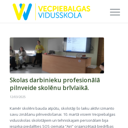
Skolas darbinieku profesionālā
pilnveide skolēnu brīvlaikā.
12/03/2025
Kamēr skolēni bauda atpūtu, skolotāji šo laiku aktīvi izmanto
savu zināšanu pilnveidošanai. 10. martā visiem Vecpiebalgas
vidusskolas skolotājiem un tehniskajam personālam bija
iespēja piedalīties SOS ciemata “Airi” organizētajā biedrības