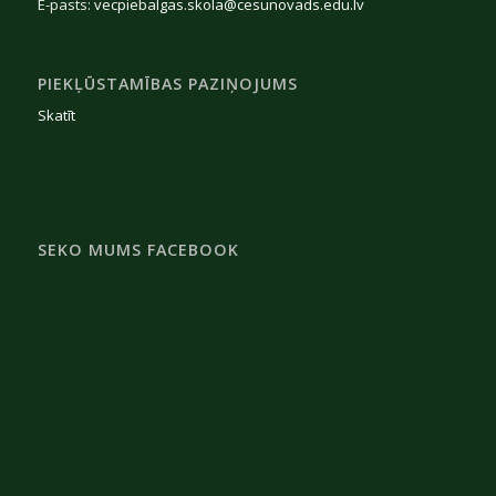
E-pasts:
vecpiebalgas.skola@cesunovads.edu.lv
PIEKĻŪSTAMĪBAS PAZIŅOJUMS
Skatīt
SEKO MUMS FACEBOOK