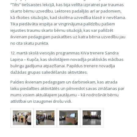
“Tilts” tiešsaistes lekcijā, kas bija veltīta izpratnei par traumas
skarto bērnu uzvedību. Lektores padalījās arī ar padomiem,
kā rīkoties situācijās, kad skolēna uzvedība klasē ir nevēlama.
Tika piedāvāta iespēja ar vingrinājuma palīdzību pašiem
iejusties traumu skarto bērnu situācijā, kas var palīdzēt
ikvienam pedagogam paskatīties uz katra bērna uzvedību jau
no cita skatu punkta.
12. martā skolā viesojās programmas KiVa trenere Sandra
Lapiņa – Kupča, kas skolotājiem novadīja praktiskās mācības
bulingu gadījuma atpazīšanai. Papildus trenere novadīja
dažādas grupas saliedēšanās aktivitātes.
Paldies ikvienam pedagogam un darbiniekam, kas atrada
laiku piedalīties aktivitātēs un pilnveidot savas zināšanas par
mums visiem aktuālajiem jautājumu – kā nodrošināt bērnu
attīstībai un izaugsmei drošu vidi.