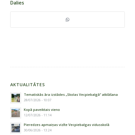
Dalies
AKTUALITĀTES
Tematiskās āra izstādes „Skolas Vecpiebalgā” atklāšana
28/07/2026 - 10:07
Kopā paveiktais vieno
12/07/2026 - 11:14
Pieredzes apmaiņas vizīte Vecpiebalgas vidusskolā
30/06/2026 - 13:24