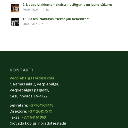
9. klases izlaidums – skaists noslēgums un jauns sākums
29/06/2026 - 10:16
12. klases izlaidums “Nekas jau nebeidzas”
28/06/2026 - 21:21
KONTAKTI
Vecpiebalgas vidusskola
Gaismas iela 2, Vecpiebalga,
Vecpiebalgas pagasts,
Cēsu novads, LV-4122
Sekretāre:
+37164161448
Direktore:
+37126497579
Fakss:
+37164161969
(novadā kopīgs, norādot iestādi)