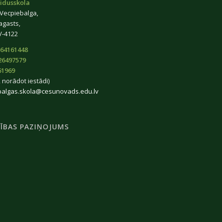
idusskola
 Vecpiebalga,
agasts,
V-4122
64161448
26497579
61969
 norādot iestādi)
balgas.skola@cesunovads.edu.lv
ĪBAS PAZIŅOJUMS