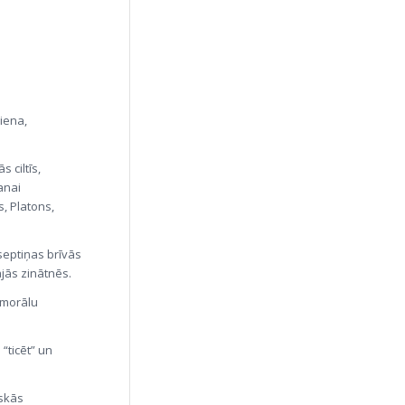
diena,
 ciltīs,
anai
, Platons,
septiņas brīvās
jās zinātnēs.
 morālu
 “ticēt” un
iskās