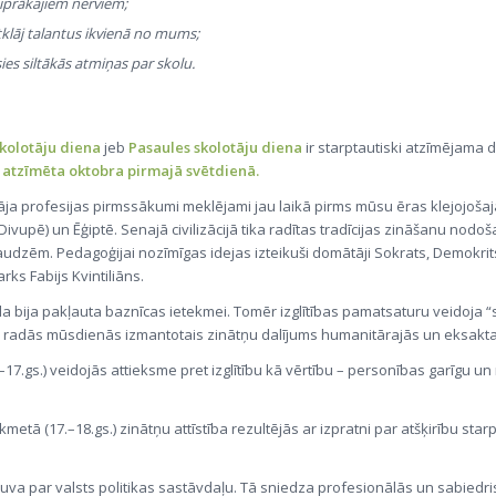
stiprākajiem nerviem;
tklāj talantus ikvienā no mums;
sies siltākās atmiņas par skolu.
skolotāju diena
jeb
Pasaules skolotāju diena
ir starptautiski atzīmējama 
k atzīmēta oktobra pirmajā svētdienā
.
āja profesijas pirmssākumi meklējami jau laikā pirms mūsu ēras klejojošajās
vupē) un Ēģiptē. Senajā civilizācijā tika radītas tradīcijas zināšanu nodoš
zēm. Pedagoģijai nozīmīgas idejas izteikuši domātāji Sokrats, Demokrits
arks Fabijs Kvintiliāns.
la bija pakļauta baznīcas ietekmei. Tomēr izglītības pamatsaturu veidoja “
 radās mūsdienās izmantotais zinātņu dalījums humanitārajās un eksakta
17.gs.) veidojās attieksme pret izglītību kā vērtību – personības garīgu un
metā (17.–18.gs.) zinātņu attīstība rezultējās ar izpratni par atšķirību starp
 kļuva par valsts politikas sastāvdaļu. Tā sniedza profesionālās un sabiedr