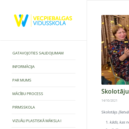
GATAVOJOTIES SALIDOJUMAM
INFORMĀCIJA
PAR MUMS
Skolotāju
MĀCĪBU PROCESS
14/10/2021
PIRMSSKOLA
Skolotājs
[lietvā
VIZUĀLI PLASTISKĀ MĀKSLA I
kāds, kas 