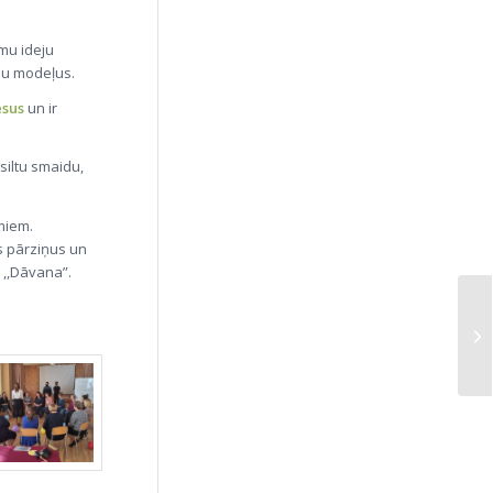
mu ideju
ību modeļus.
esus
un ir
siltu smaidu,
miem.
s pārziņus un
 ,,Dāvana”.