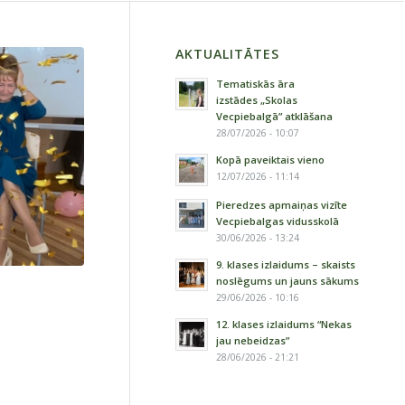
AKTUALITĀTES
Tematiskās āra
izstādes „Skolas
Vecpiebalgā” atklāšana
28/07/2026 - 10:07
Kopā paveiktais vieno
12/07/2026 - 11:14
Pieredzes apmaiņas vizīte
Vecpiebalgas vidusskolā
30/06/2026 - 13:24
9. klases izlaidums – skaists
noslēgums un jauns sākums
29/06/2026 - 10:16
12. klases izlaidums “Nekas
jau nebeidzas”
28/06/2026 - 21:21