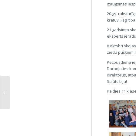
izaugsmes iesp
20.gs. raksturī
krātuvi, izglītī
21.gadsimta sko
eksperts ierad
8.oktobrī skola
ziedu pušķiem, 
Pēcpusdienā iep
Darbojoties kom
direktorus, atpa
Salūts bija!
Paldies 11.klas
Tematiskā nedēļa