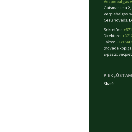
Vecpiebalgas v
Gaismas iela 2,
Vecpiebalgas p
Cēsu novads, L
Sekretāre:
+371
Direktore:
+371
Fakss:
+371641
(novadā kopīgs,
E-pasts:
vecpie
PIEKĻŪSTAM
Skatīt