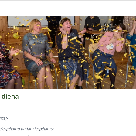
 diena
rds]-
neiespējamo padara iespējamu;