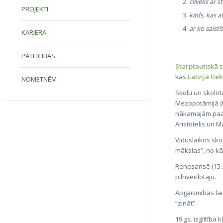
cilvēks ar 
PROJEKTI
kāds, kas a
ar ko saistī
KARJERA
PATEICĪBAS
Starptautiskā 
kas
Latvijā tie
NOMETNĒM
Skolu un skolot
Mezopotāmijā (Di
nākamajām paaud
Aristotelis un M
Viduslaikos sko
mākslas”, no kā
Renesansē (15.–
pilnveidotāju.
Apgaismības laik
“zināt”.
19.gs. izglītība