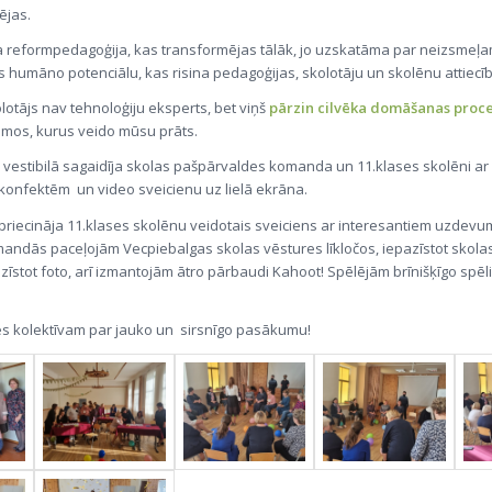
ējas.
ga reformpedagoģija, kas transformējas tālāk, jo uzskatāma par neizsmeļa
bas humāno potenciālu, kas risina pedagoģijas, skolotāju un skolēnu attiec
lotājs nav tehnoloģiju eksperts, bet viņš
pārzin cilvēka domāšanas proc
umos, kurus veido mūsu prāts.
s vestibilā sagaidīja skolas pašpārvaldes komanda un 11.klases skolēni ar 
konfektēm un video sveicienu uz lielā ekrāna.
riecināja 11.klases skolēnu veidotais sveiciens ar interesantiem uzdevu
andās paceļojām Vecpiebalgas skolas vēstures līkločos, iepazīstot skola
zīstot foto, arī izmantojām ātro pārbaudi Kahoot! Spēlējām brīnišķīgo spēli
es kolektīvam par jauko un sirsnīgo pasākumu!