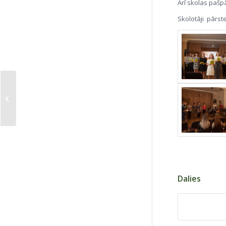
Arī skolas paš
Skolotāji pārst
Skolēnu brauciens uz
Rīgu
Dalies