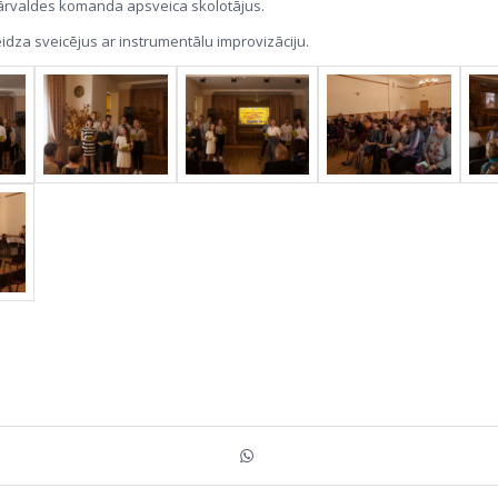
pārvaldes komanda apsveica skolotājus.
eidza sveicējus ar instrumentālu improvizāciju.