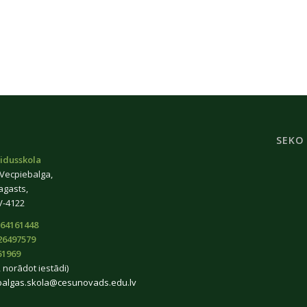
SEKO
idusskola
 Vecpiebalga,
agasts,
V-4122
64161448
26497579
61969
 norādot iestādi)
balgas.skola@cesunovads.edu.lv