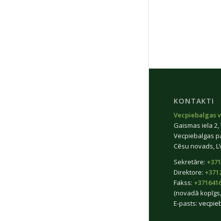
KONTAKTI
Vecpiebalgas v
Gaismas iela 2,
Vecpiebalgas p
Cēsu novads, L
Sekretāre:
+371
Direktore:
+371
Fakss:
+371641
(novadā kopīgs,
E-pasts:
vecpie