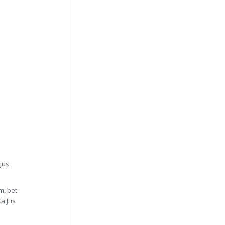
jus
m, bet
Kā Jūs