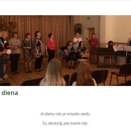
 diena
Ik dienu nāc ar smaidu viedu
Tu, skolotāj, pie manis nāc.