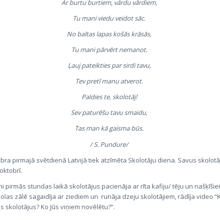
Ar burtu burtiem, vārdu vārdiem,
Tu mani viedu veidot sāc.
No baltas lapas košās krāsās,
Tu mani pārvērt nemanot.
Ļauj pateikties par sirdi tavu,
Tev pretī manu atverot.
Paldies te, skolotāj!
Sev paturēšu tavu smaidu,
Tas man kā gaisma būs.
/ S. Pundure/
bra pirmajā svētdienā Latvijā tiek atzīmēta Skolotāju diena. Savus skolotā
oktobrī.
i pirmās stundas laikā skolotājus pacienāja ar rīta kafiju/ tēju un našķīšie
las zālē sagaidīja ar ziediem un runāja dzeju skolotājiem, rādīja video “
s skolotājus? Ko Jūs viņiem novēlētu?”.