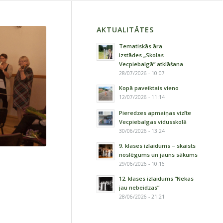
AKTUALITĀTES
Tematiskās āra
izstādes „Skolas
Vecpiebalgā” atklāšana
28/07/2026 - 10:07
Kopā paveiktais vieno
12/07/2026 - 11:14
Pieredzes apmaiņas vizīte
Vecpiebalgas vidusskolā
30/06/2026 - 13:24
9. klases izlaidums – skaists
noslēgums un jauns sākums
29/06/2026 - 10:16
12. klases izlaidums “Nekas
jau nebeidzas”
28/06/2026 - 21:21