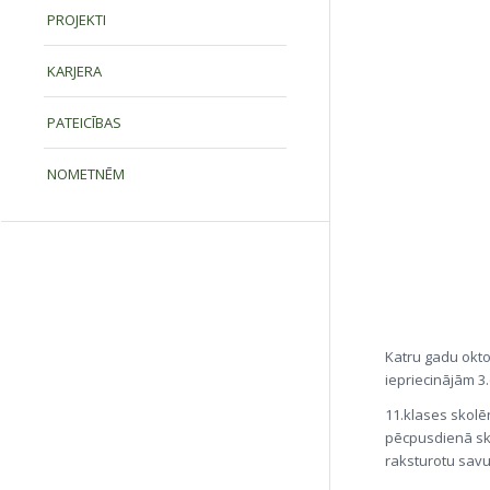
PROJEKTI
KARJERA
PATEICĪBAS
NOMETNĒM
Katru gadu okto
iepriecinājām 3.
11.klases skolēn
pēcpusdienā sko
raksturotu savu