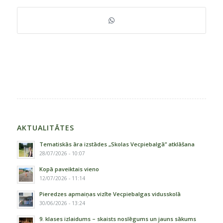
AKTUALITĀTES
Tematiskās āra izstādes „Skolas Vecpiebalgā” atklāšana
28/07/2026 - 10:07
Kopā paveiktais vieno
12/07/2026 - 11:14
Pieredzes apmaiņas vizīte Vecpiebalgas vidusskolā
30/06/2026 - 13:24
9. klases izlaidums – skaists noslēgums un jauns sākums