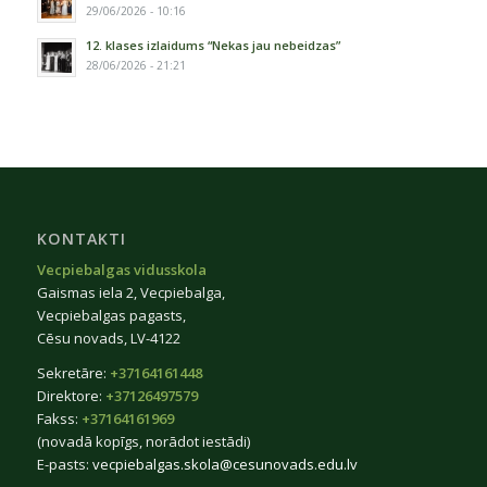
29/06/2026 - 10:16
12. klases izlaidums “Nekas jau nebeidzas”
28/06/2026 - 21:21
KONTAKTI
Vecpiebalgas vidusskola
Gaismas iela 2, Vecpiebalga,
Vecpiebalgas pagasts,
Cēsu novads, LV-4122
Sekretāre:
+37164161448
Direktore:
+37126497579
Fakss:
+37164161969
(novadā kopīgs, norādot iestādi)
E-pasts:
vecpiebalgas.skola@cesunovads.edu.lv