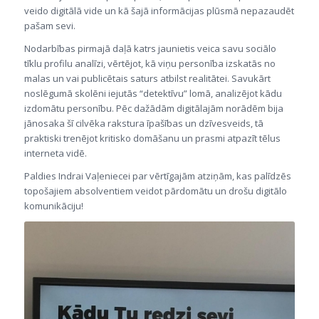
veido digitālā vide un kā šajā informācijas plūsmā nepazaudēt
pašam sevi.
Nodarbības pirmajā daļā katrs jaunietis veica savu sociālo
tīklu profilu analīzi, vērtējot, kā viņu personība izskatās no
malas un vai publicētais saturs atbilst realitātei. Savukārt
noslēgumā skolēni iejutās “detektīvu” lomā, analizējot kādu
izdomātu personību. Pēc dažādām digitālajām norādēm bija
jānosaka šī cilvēka rakstura īpašības un dzīvesveids, tā
praktiski trenējot kritisko domāšanu un prasmi atpazīt tēlus
interneta vidē.
Paldies Indrai Vaļeniecei par vērtīgajām atziņām, kas palīdzēs
topošajiem absolventiem veidot pārdomātu un drošu digitālo
komunikāciju!