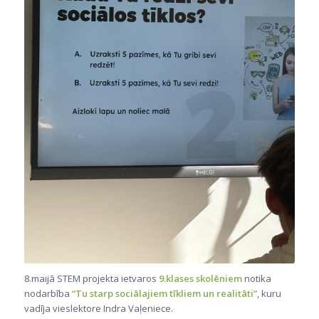
8.maijā STEM projekta ietvaros
9.klases skolēniem
notika
nodarbība
“Tu starp sociālajiem tīkliem un realitāti”
, kuru
vadīja vieslektore Indra Vaļeniece.