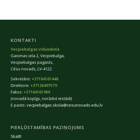
KONTAKTI
Vecpiebalgas vidusskola
Gaismas iela 2, Vecpiebalga,
Vecpiebalgas pagasts,
Cēsu novads, LV-4122
Sekretāre:
+37164161448
Direktore:
+37126497579
Fakss:
+37164161969
(novadā kopīgs, norādot iestādi)
E-pasts:
vecpiebalgas.skola@cesunovads.edu.lv
PIEKĻŪSTAMĪBAS PAZIŅOJUMS
Skatīt