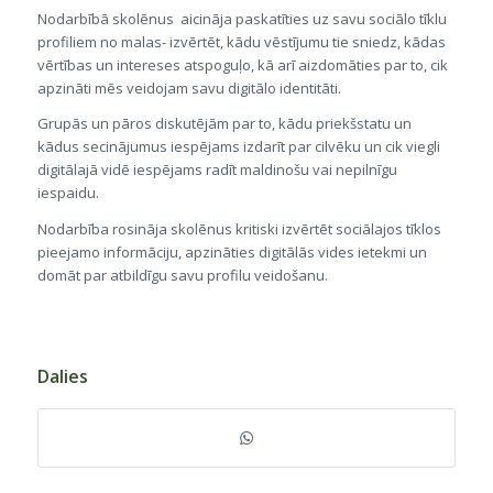
Nodarbībā skolēnus aicināja paskatīties uz savu sociālo tīklu
profiliem no malas- izvērtēt, kādu vēstījumu tie sniedz, kādas
vērtības un intereses atspoguļo, kā arī aizdomāties par to, cik
apzināti mēs veidojam savu digitālo identitāti.
Grupās un pāros diskutējām par to, kādu priekšstatu un
kādus secinājumus iespējams izdarīt par cilvēku un cik viegli
digitālajā vidē iespējams radīt maldinošu vai nepilnīgu
iespaidu.
Nodarbība rosināja skolēnus kritiski izvērtēt sociālajos tīklos
pieejamo informāciju, apzināties digitālās vides ietekmi un
domāt par atbildīgu savu profilu veidošanu.
Dalies