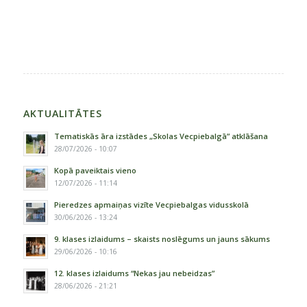
AKTUALITĀTES
Tematiskās āra izstādes „Skolas Vecpiebalgā” atklāšana
28/07/2026 - 10:07
Kopā paveiktais vieno
12/07/2026 - 11:14
Pieredzes apmaiņas vizīte Vecpiebalgas vidusskolā
30/06/2026 - 13:24
9. klases izlaidums – skaists noslēgums un jauns sākums
29/06/2026 - 10:16
12. klases izlaidums “Nekas jau nebeidzas”
28/06/2026 - 21:21