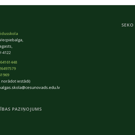
SEKO
idusskola
 Vecpiebalga,
agasts,
V-4122
64161448
26497579
61969
 norādot iestādi)
balgas.skola@cesunovads.edu.lv
ĪBAS PAZIŅOJUMS