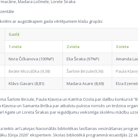
ermacāne, Madara Ločmele, Lorete Širaka
zentāle
ī skolēni ar augstākajiem gada vērtējumiem klašu grupās:
Gadā
1.vieta
2.vieta
3.vieta
Nora Čičkanova (100%P)
Elia Širaka (97%P)
Amanda Lau
Beāte Mozuļčika (9,38)
Šarlote Birzule(9,36)
Paula Kļaviņ
Klāvs Gavars (8,81)
Madara Asare (8,69)
Elza Ezeriet
ma Šarlote Birzule, Paula Kļaviņa un Katrīna Ozola par dalību konkursā “
 Kļaviņa un Samanta Briška par atbalstu pulciņa norisēs un tirdziņa organ
arī Agate un Loreta Širakas par ieguldījumu veiksmīga skolēnu mācību u
ika teikts arī Latvijas Nacionālās bibliotēkas lasīšanas veicināšanas prog
āku žūrija 2026” ekspertiem. Skolas bibliotēkā programmā iesaistījās 22 sk