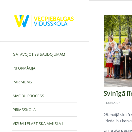
GATAVOJOTIES SALIDOJUMAM
INFORMĀCIJA
PAR MUMS
Svinīgā l
MĀCĪBU PROCESS
01/06/2026
PIRMSSKOLA
28. maijā skolā 
līdzdalību konk
VIZUĀLI PLASTISKĀ MĀKSLA I
Līnijā tika pas