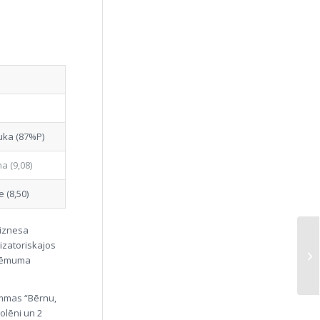
ka (87%P)
a (9,08)
e (8,50)
Biznesa
izatoriskajos
zņēmuma
rammas “Bērnu,
olēni un 2