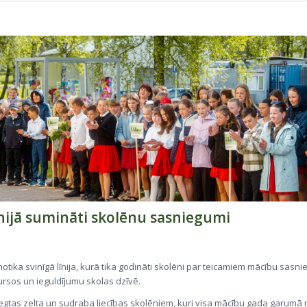
īnijā sumināti skolēnu sasniegumi
notika svinīgā līnija, kurā tika godināti skolēni par teicamiem mācību sasn
ursos un ieguldījumu skolas dzīvē.
niegtas zelta un sudraba liecības skolēniem, kuri visa mācību gada garumā 