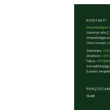
KONTAKTI
Vecpiebalgas v
Gaismas iela 2,
Vecpiebalgas p
Cēsu novads, L
Sekretāre:
+371
Direktore:
+371
Fakss:
+371641
(novadā kopīgs,
E-pasts:
vecpie
PIEKĻŪSTAM
Skatīt