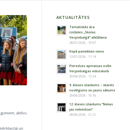
AKTUALITĀTES
Tematiskās āra
izstādes „Skolas
Vecpiebalgā” atklāšana
28/07/2026 - 10:07
Kopā paveiktais vieno
12/07/2026 - 11:14
Pieredzes apmaiņas vizīte
Vecpiebalgas vidusskolā
30/06/2026 - 13:24
9. klases izlaidums – skaists
noslēgums un jauns sākums
29/06/2026 - 10:16
12. klases izlaidums “Nekas
jau nebeidzas”
iegumiem, aktīvu
28/06/2026 - 21:21
mērķtiecīgi un