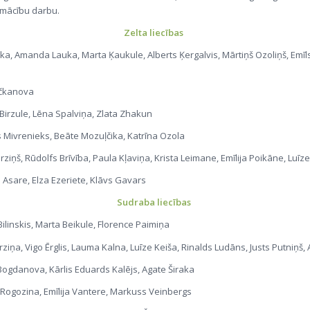
i mācību darbu.
Zelta liecības
raka, Amanda Lauka, Marta Ķaukule, Alberts Ķergalvis, Mārtiņš Ozoliņš, Emīl
ičkanova
 Birzule, Lēna Spalviņa, Zlata Zhakun
 Mivrenieks, Beāte Mozuļčika, Katrīna Ozola
rziņš, Rūdolfs Brīvība, Paula Kļaviņa, Krista Leimane, Emīlija Poikāne, Luīz
Asare, Elza Ezeriete, Klāvs Gavars
Sudraba liecības
Bilinskis, Marta Beikule, Florence Paimiņa
rziņa, Vigo Ērglis, Lauma Kalna, Luīze Keiša, Rinalds Ludāns, Justs Putniņš,
ogdanova, Kārlis Eduards Kalējs, Agate Širaka
Rogozina, Emīlija Vantere, Markuss Veinbergs