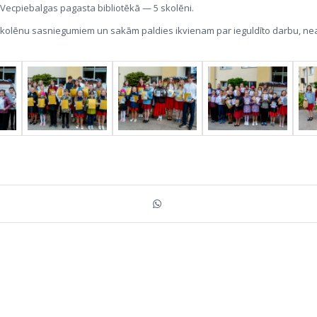
 Vecpiebalgas pagasta bibliotēkā — 5 skolēni.
kolēnu sasniegumiem un sakām paldies ikvienam par ieguldīto darbu, nea