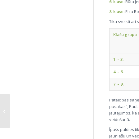
6. klase:
Rūta J
8. klase:
Elza Ro
Tika sveikti ar
Klašu grupa
1. – 3.
4. – 6.
7. – 9.
Pateicības saņē
pasakas”, Paula
Mēs esam bagāti
jautājumos, kā 
veidošanā.
Īpašs paldies t
jauniešu un vec