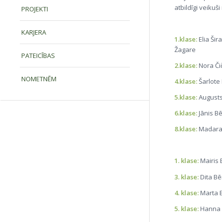
atbildīgi veikuš
PROJEKTI
KARJERA
1.klase:
Elia Ši
Žagare
PATEICĪBAS
2.klase:
Nora Č
NOMETNĒM
4.klase:
Šarlote
5.klase:
Augusts
6.klase:
Jānis Bē
8.klase:
Madara 
1. klase:
Mairis 
3. klase:
Dita Bē
4. klase:
Marta B
5. klase:
Hanna 