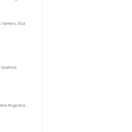
s Vanters, Elza
e Spalviņa
 Alise Rogozina