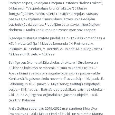
Rotājām telpas, veidojām zīmējumu izstādes “Rakstu raksti”(
6.klase) un “Vecpiebalgas brunči rakstos”( 5.klase),
fotografējāmies svētku stūrītī, rakstījām dzejoļus, stāstus,
pasakas, skatījāmies filmas, klausījāmies un dziedājām
patriotiskās dziesmas. Piedalījāmies ar saviem literārajiem
darbiem R. Mūka konkursā un “Izstāsti man savu sapni!”
Ikgadējā militārajā stafetē piedalījās 7.- 12.klašu komandas ( 4
+2). 1. vietu izcīnīja 11.klases komanda ( K. Freimanis, A.
Jekimovs, R. Pundurs, M. Bērziņš, A. Balode, M. Kukle); 2.vietu –
12.klase un 3. vietu – 10.klase.
Svinīgo pasākumu atklāja skolas direktore I. Strelkova un
10.klases kolektīvs ar montāžu “Esmu to kādreiz izjutis…”
Apsveikumu svētkos bija sagatavojusi skolas pašpārvalde.
Konkursā “Izgaismo skolu novembrī” uzvarētāji: 1.kl. (audz. E.
Leiboma) un 10.kl. (audz. V. Miķelsone); skatītāju simpātijas
balva – 8.kl. ( audz. I. Batņa); patriotiskākais gaismas objekts –
2.kl. (audz.A. Jurgena); orģinālākais gaismas objekts – 4.kl.
(audz.V. Kalniņa).
Anša Zeltiņa stipendiju 2019./2020.m.g. saņēma Elīna Līva
Pozņakova ( 10.kl.), Mikus Cimdiņš (12.kl.) un skolotāja Marina