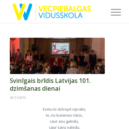
Svinīgais brīdis Latvijas 101.
dzimšanas dienai
20/11/2019
Esmu to dzīvojot izpratis,
to, no kurienes nācis,
caur asu galodu,
caur savu valodu,