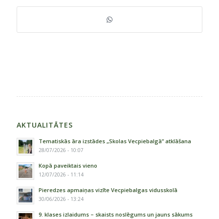
AKTUALITĀTES
Tematiskās āra izstādes „Skolas Vecpiebalgā” atklāšana
28/07/2026 - 10:07
Kopā paveiktais vieno
12/07/2026 - 11:14
Pieredzes apmaiņas vizīte Vecpiebalgas vidusskolā
30/06/2026 - 13:24
9. klases izlaidums – skaists noslēgums un jauns sākums