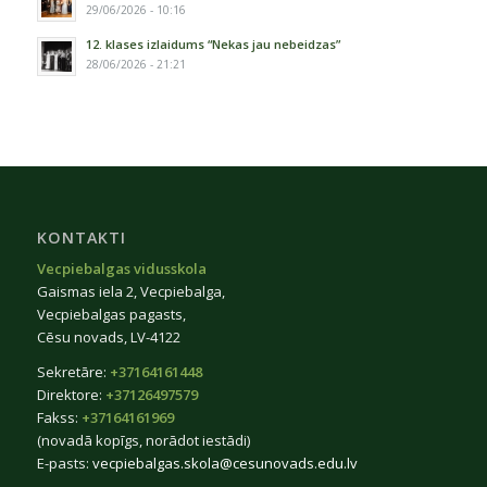
29/06/2026 - 10:16
12. klases izlaidums “Nekas jau nebeidzas”
28/06/2026 - 21:21
KONTAKTI
Vecpiebalgas vidusskola
Gaismas iela 2, Vecpiebalga,
Vecpiebalgas pagasts,
Cēsu novads, LV-4122
Sekretāre:
+37164161448
Direktore:
+37126497579
Fakss:
+37164161969
(novadā kopīgs, norādot iestādi)
E-pasts:
vecpiebalgas.skola@cesunovads.edu.lv