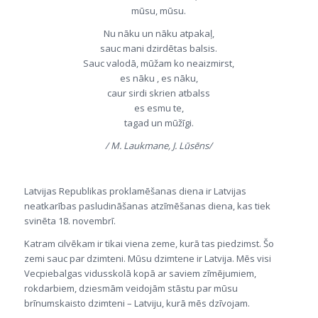
mūsu, mūsu.
Nu nāku un nāku atpakaļ,
sauc mani dzirdētas balsis.
Sauc valodā, mūžam ko neaizmirst,
es nāku , es nāku,
caur sirdi skrien atbalss
es esmu te,
tagad un mūžīgi.
/ M. Laukmane, J. Lūsēns/
Latvijas Republikas proklamēšanas diena ir Latvijas
neatkarības pasludināšanas atzīmēšanas diena, kas tiek
svinēta 18. novembrī.
Katram cilvēkam ir tikai viena zeme, kurā tas piedzimst. Šo
zemi sauc par dzimteni. Mūsu dzimtene ir Latvija. Mēs visi
Vecpiebalgas vidusskolā kopā ar saviem zīmējumiem,
rokdarbiem, dziesmām veidojām stāstu par mūsu
brīnumskaisto dzimteni – Latviju, kurā mēs dzīvojam.