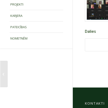
PROJEKTI
KARJERA
PATEICĪBAS
Dalies
NOMETNĒM
Ko, bērniņi, darīsiet,
pulciņā sasēduši?
KONTAKTI