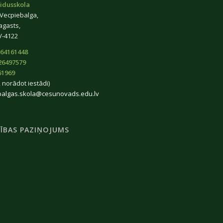
idusskola
 Vecpiebalga,
agasts,
V-4122
64161448
26497579
61969
 norādot iestādi)
balgas.skola@cesunovads.edu.lv
ĪBAS PAZIŅOJUMS