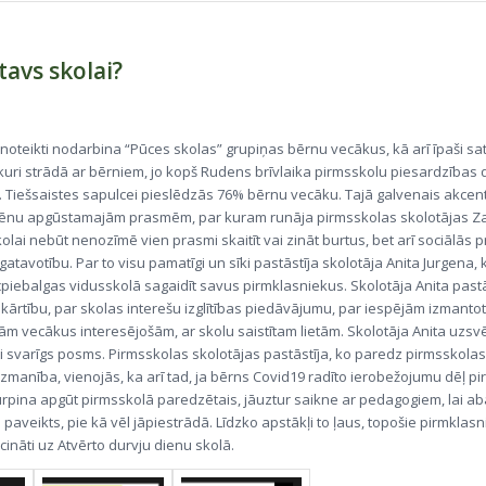
tavs skolai?
noteikti nodarbina “Pūces skolas” grupiņas bērnu vecākus, kā arī īpaši s
kuri strādā ar bērniem, jo kopš Rudens brīvlaika pirmsskolu piesardzības
u. Tiešsaistes sapulcei pieslēdzās 76% bērnu vecāku. Tajā galvenais akcen
lēnu apgūstamajām prasmēm, par kuram runāja pirmsskolas skolotājas Za
lai nebūt nenozīmē vien prasmi skaitīt vai zināt burtus, bet arī sociālās 
atavotību. Par to visu pamatīgi un sīki pastāstīja skolotāja Anita Jurgena,
piebalgas vidusskolā sagaidīt savus pirmklasniekus. Skolotāja Anita pastās
kārtību, par skolas interešu izglītības piedāvājumu, par iespējām izmanto
ām vecākus interesējošām, ar skolu saistītam lietām. Skolotāja Anita uzsv
oti svarīgs posms. Pirmsskolas skolotājas pastāstīja, ko paredz pirmsskol
zmanība, vienojās, ka arī tad, ja bērns Covid19 radīto ierobežojumu dēļ p
rpina apgūt pirmsskolā paredzētais, jāuztur saikne ar pedagogiem, lai a
 paveikts, pie kā vēl jāpiestrādā. Līdzko apstākļi to ļaus, topošie pirmklasn
cināti uz Atvērto durvju dienu skolā.