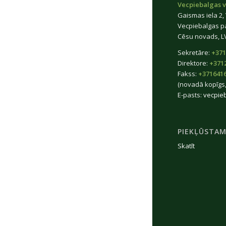
Vecpiebalgas v
Gaismas iela 2,
Vecpiebalgas p
Cēsu novads, L
Sekretāre:
+371
Direktore:
+371
Fakss:
+371641
(novadā kopīgs,
E-pasts:
vecpie
PIEKĻŪSTAM
Skatīt