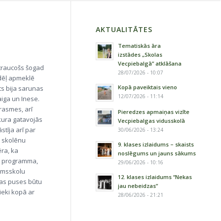
AKTUALITĀTES
Tematiskās āra
izstādes „Skolas
Vecpiebalgā” atklāšana
atraucošs šogad
28/07/2026 - 10:07
 dēļ apmeklē
Kopā paveiktais vieno
ts bija sarunas
12/07/2026 - 11:14
iga un Inese.
prasmes, arī
Pieredzes apmaiņas vizīte
 kura gatavojās
Vecpiebalgas vidusskolā
tīja arī par
30/06/2026 - 13:24
t skolēnu
9. klases izlaidums – skaists
ēra, ka
noslēgums un jauns sākums
as programma,
29/06/2026 - 10:16
irmsskolu
12. klases izlaidums “Nekas
bas puses būtu
jau nebeidzas”
ieki kopā ar
28/06/2026 - 21:21