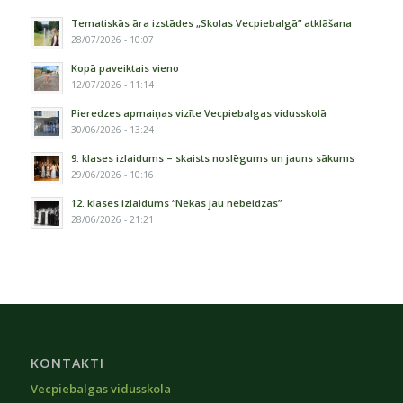
Tematiskās āra izstādes „Skolas Vecpiebalgā” atklāšana
28/07/2026 - 10:07
Kopā paveiktais vieno
12/07/2026 - 11:14
Pieredzes apmaiņas vizīte Vecpiebalgas vidusskolā
30/06/2026 - 13:24
9. klases izlaidums – skaists noslēgums un jauns sākums
29/06/2026 - 10:16
12. klases izlaidums “Nekas jau nebeidzas”
28/06/2026 - 21:21
KONTAKTI
Vecpiebalgas vidusskola