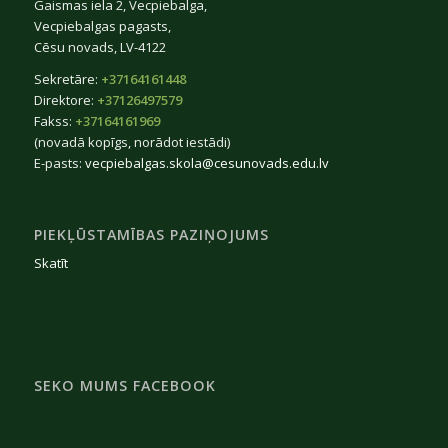
Gaismas iela 2, Vecpiebalga,
Vecpiebalgas pagasts,
Cēsu novads, LV-4122
Sekretāre:
+37164161448
Direktore:
+37126497579
Fakss:
+37164161969
(novadā kopīgs, norādot iestādi)
E-pasts:
vecpiebalgas.skola@cesunovads.edu.lv
PIEKĻŪSTAMĪBAS PAZIŅOJUMS
Skatīt
SEKO MUMS FACEBOOK