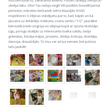
visu bērnudārzu, sakārdinot ikvienu. Pūcītes skaitīja, mērīja un
zīmēja laiku. Oho! Tas nebija viegli! Vēl pūcītēm šonedēļ pirmā
pieredze, mācoties tiešsaistē: bērni klausījās VUGD
inspektores S.Vējiņas stāstījumu par to, kad, kāpēc un kā
jāzvana uz ārkārtējo notikumu zvanu centru “112”. Jaunākie
bērnudārznieki vingroja un slēpoja kopā ar sporta skolotāju
Līgu, pa logu skatījās uz interesanto tvaika salūtu, lasīja
grāmatas, būvēja mājas, protams, zīmēja, krāsoja, dziedāja,
dancoja, draudzējās. To visu var arī pa vienam, bet pulciņa
taču jaukāk!