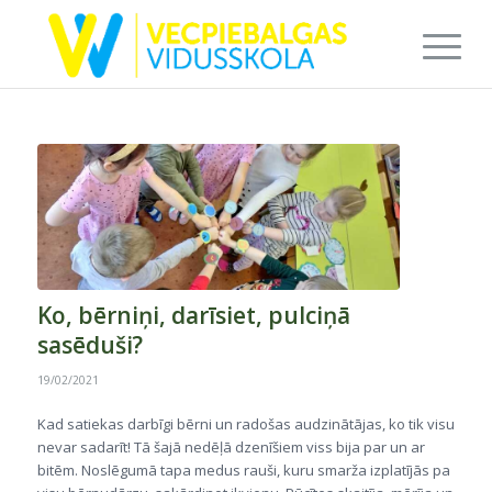
Ko, bērniņi, darīsiet, pulciņā
sasēduši?
19/02/2021
Kad satiekas darbīgi bērni un radošas audzinātājas, ko tik visu
nevar sadarīt! Tā šajā nedēļā dzenīšiem viss bija par un ar
bitēm. Noslēgumā tapa medus rauši, kuru smarža izplatījās pa