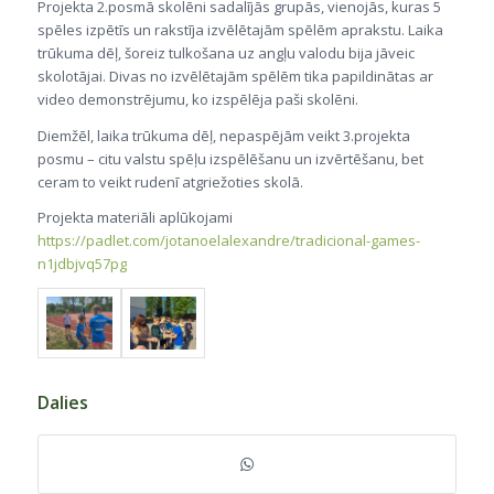
Projekta 2.posmā skolēni sadalījās grupās, vienojās, kuras 5
spēles izpētīs un rakstīja izvēlētajām spēlēm aprakstu. Laika
trūkuma dēļ, šoreiz tulkošana uz angļu valodu bija jāveic
skolotājai. Divas no izvēlētajām spēlēm tika papildinātas ar
video demonstrējumu, ko izspēlēja paši skolēni.
Diemžēl, laika trūkuma dēļ, nepaspējām veikt 3.projekta
posmu – citu valstu spēļu izspēlēšanu un izvērtēšanu, bet
ceram to veikt rudenī atgriežoties skolā.
Projekta materiāli aplūkojami
https://padlet.com/jotanoelalexandre/tradicional-games-
n1jdbjvq57pg
Dalies