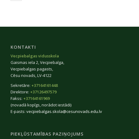
KONTAKTI
Vecpiebalgas vidusskola
Gaismas iela 2, Vecpiebalga,
Vecpiebalgas pagasts,
Cēsu novads, LV-4122
Sekretāre:
+37164161448
Direktore:
+37126497579
Fakss:
+37164161969
(novadā kopīgs, norādot iestādi)
E-pasts:
vecpiebalgas.skola@cesunovads.edu.lv
PIEKĻŪSTAMĪBAS PAZIŅOJUMS