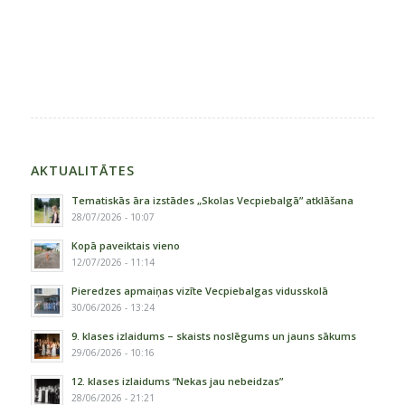
AKTUALITĀTES
Tematiskās āra izstādes „Skolas Vecpiebalgā” atklāšana
28/07/2026 - 10:07
Kopā paveiktais vieno
12/07/2026 - 11:14
Pieredzes apmaiņas vizīte Vecpiebalgas vidusskolā
30/06/2026 - 13:24
9. klases izlaidums – skaists noslēgums un jauns sākums
29/06/2026 - 10:16
12. klases izlaidums “Nekas jau nebeidzas”
28/06/2026 - 21:21