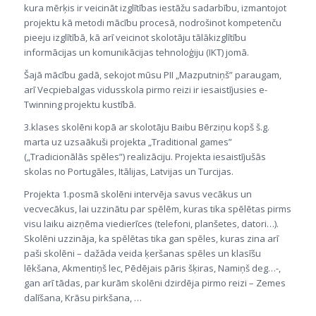
kura mērķis ir veicināt izglītības iestāžu sadarbību, izmantojot
projektu kā metodi mācību procesā, nodrošinot kompetenču
pieeju izglītībā, kā arī veicinot skolotāju tālākizglītību
informācijas un komunikācijas tehnoloģiju (IKT) jomā.
Šajā mācību gadā, sekojot mūsu PII „Mazputniņš” paraugam,
arī Vecpiebalgas vidusskola pirmo reizi ir iesaistījusies e-
Twinning projektu kustībā.
3.klases skolēni kopā ar skolotāju Baibu Bērziņu kopš š.g.
marta uz uzsaākuši projekta „Traditional games”
(„Tradicionālās spēles”) realizāciju. Projekta iesaistījušās
skolas no Portugāles, Itālijas, Latvijas un Turcijas.
Projekta 1.posmā skolēni intervēja savus vecākus un
vecvecākus, lai uzzinātu par spēlēm, kuras tika spēlētas pirms
visu laiku aizņēma viedierīces (telefoni, planšetes, datori…).
Skolēni uzzināja, ka spēlētas tika gan spēles, kuras zina arī
paši skolēni – dažāda veida ķeršanas spēles un klasīšu
lēkšana, Akmentiņš lec, Pēdējais pāris šķiras, Namiņš deg…-,
gan arī tādas, par kurām skolēni dzirdēja pirmo reizi – Zemes
dalīšana, Krāsu pirkšana, …