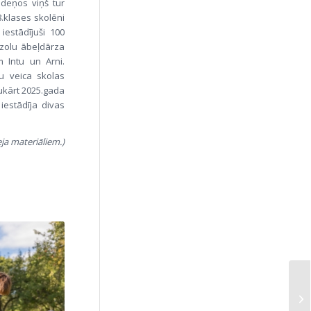
udeņos viņš tur
8.klases skolēni
iestādījuši 100
ozolu ābeļdārza
m Intu un Arni.
u veica skolas
ukārt 2025.gada
iestādīja divas
ja materiāliem.)