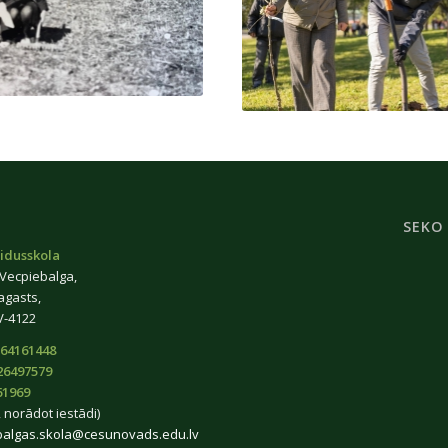
SEKO
idusskola
 Vecpiebalga,
agasts,
V-4122
64161448
26497579
61969
 norādot iestādi)
balgas.skola@cesunovads.edu.lv