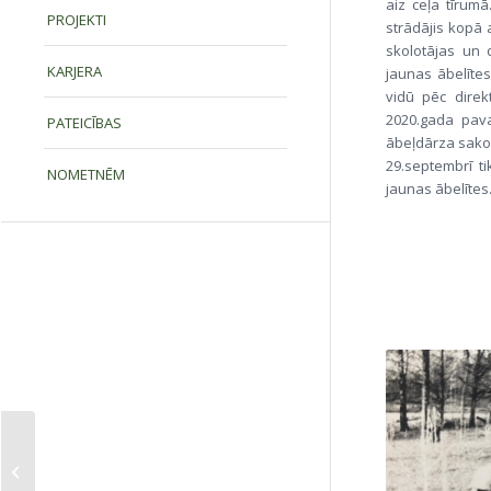
aiz ceļa tīrumā
PROJEKTI
strādājis kopā 
skolotājas un 
KARJERA
jaunas ābelītes
vidū pēc direk
2020.gada pava
PATEICĪBAS
ābeļdārza sako
29.septembrī t
NOMETNĒM
jaunas ābelītes
Latvijas skolu Ziemas
festivāls