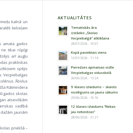
AKTUALITĀTES
 Smeiļu kalnā un
Tematiskās āra
alēli lielceļam
izstādes „Skolas
Vecpiebalgā” atklāšana
os amata gados
28/07/2026 - 10:07
ne tikai rūpīgi
Kopā paveiktais vieno
zējis arī augļu
12/07/2026 - 11:14
ādas praktiskas
Pieredzes apmaiņas vizīte
dzēkņiem spējis
Vecpiebalgas vidusskolā
s Vecpiebalgas
30/06/2026 - 13:24
skolēnus. Ābolus
9. klases izlaidums – skaists
Andža Rātmindera
noslēgums un jauns sākums
60.gados skolas
29/06/2026 - 10:16
, gan atsevišķām
Venskas vadībā
12. klases izlaidums “Nekas
jau nebeidzas”
 ar dažām jaunām
28/06/2026 - 21:21
skolas priekšā –