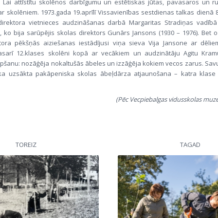
. Lai attīstītu skolēnos darbīgumu un estētiskas jūtas, pavasaros un r
ar skolēniem. 1973.gada 19.aprīlī Vissavienības sestdienas talkas dienā 
direktora vietnieces audzināšanas darbā Margaritas Stradiņas vadībā 
, ko bija sarūpējis skolas direktors Gunārs Jansons (1930 – 1976). Bet 
tora pēkšņās aiziešanas iestādījusi viņa sieva Vija Jansone ar dēlie
sarī 12.klases skolēni kopā ar vecākiem un audzinātāju Agitu Kram
pšanu: nozāģēja nokaltušās ābeles un izzāģēja kokiem vecos zarus. Sav
ika uzsākta pakāpeniska skolas ābeļdārza atjaunošana – katra klase 
.
(Pēc Vecpiebalgas vidusskolas muze
TOREIZ
TAGAD