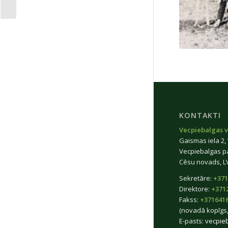
KONTAKTI
Vecpiebalgas v
Gaismas iela 2,
Vecpiebalgas p
Cēsu novads, L
Sekretāre:
+371
Direktore:
+371
Fakss:
+371641
(novadā kopīgs,
E-pasts:
vecpie