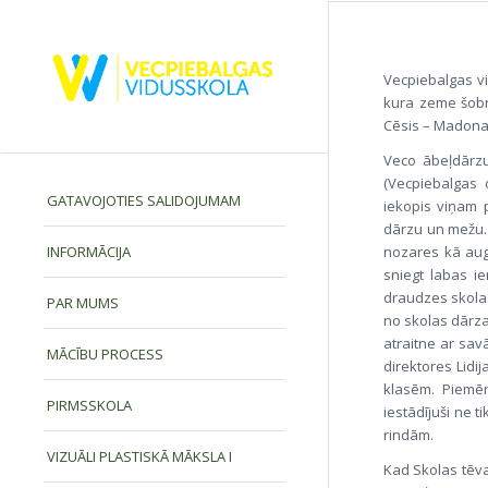
Vecpiebalgas vi
kura zeme šobrī
Cēsis – Madona
Veco ābeļdārzu
(Vecpiebalgas 
GATAVOJOTIES SALIDOJUMAM
iekopis viņam 
dārzu un mežu.
nozares kā aug
INFORMĀCIJA
sniegt labas i
draudzes skolas 
PAR MUMS
no skolas dārza
atraitne ar sav
MĀCĪBU PROCESS
direktores Lidi
klasēm. Piemēr
PIRMSSKOLA
iestādījuši ne 
rindām.
VIZUĀLI PLASTISKĀ MĀKSLA I
Kad Skolas tēva 