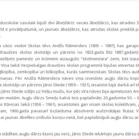
dusskolai savulaik bijuši divi ābeļdārzi: vecais ābeļdārzs, kas atradies
d ir privātīpašumā, un jaunais ābeļdārzs, kas atrodas skolas priekšā par
.
 sācis veidot Skolas tēvs Andžs Rātminders (1805 – 1887), kas garaj
draudzes skolas skolotājs un pārzinis no 1823.gada līdz 1887.gadam) 
piešķirto pamesto un krūmiem aizaugušo “skolmeistara” zemi, bet izaud
 Viņa laikā Vecpiebalgas draudzes skolas programmā bijušas ietvertas t
ļkopība, zemkopība un biškopība, kurās saimnieciskais Skolas tēvs au
emaņas. Pēc Andža Rātmindera nāves viņa izveidoto augļu dārzu kopi
skolotājs un pārzinis Jānis Sliede (1859 – 1921), iesaistot šajā darbā arī 
 Jānis Sliede sūtījis uz Veļķu muižu, kur pēc vīra nāves bija apmetusies 
ām meitām. Augļu dārzs Smeiļu kalnā ticis paplašināts 20.gadsimta 50. – 
jas Rāviņas laikā (1956 – 1961), iesaistoties gan visam skolas kolektīvam
am, 1960.gada pavasarī 6.izlaiduma absolventi audzinātājas Rutas 
tikai jaunas ābelītes iznīkušo kociņu vietā, bet paplašinājuši augļu dārzu
stādītais augļu dārzs kļuvis jau vecs, Jānis Sliede iekārtojis jaunu dārzu 