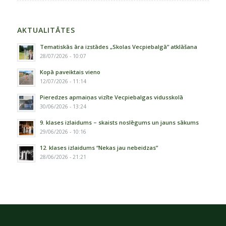
AKTUALITĀTES
Tematiskās āra izstādes „Skolas Vecpiebalgā” atklāšana
28/07/2026 - 10:07
Kopā paveiktais vieno
12/07/2026 - 11:14
Pieredzes apmaiņas vizīte Vecpiebalgas vidusskolā
30/06/2026 - 13:24
9. klases izlaidums – skaists noslēgums un jauns sākums
29/06/2026 - 10:16
12. klases izlaidums “Nekas jau nebeidzas”
28/06/2026 - 21:21