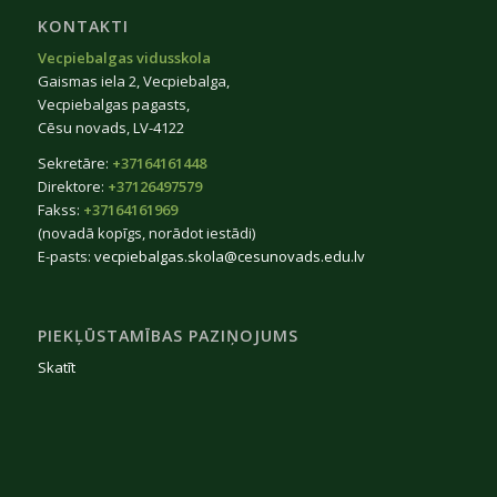
KONTAKTI
Vecpiebalgas vidusskola
Gaismas iela 2, Vecpiebalga,
Vecpiebalgas pagasts,
Cēsu novads, LV-4122
Sekretāre:
+37164161448
Direktore:
+37126497579
Fakss:
+37164161969
(novadā kopīgs, norādot iestādi)
E-pasts:
vecpiebalgas.skola@cesunovads.edu.lv
PIEKĻŪSTAMĪBAS PAZIŅOJUMS
Skatīt