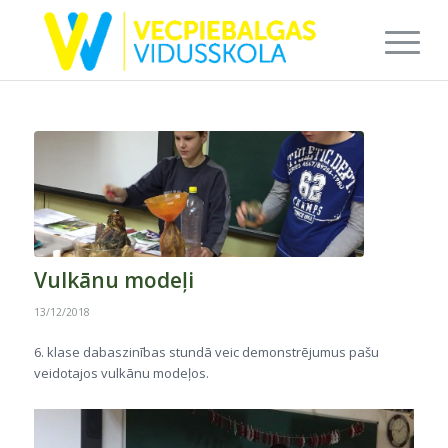
Vulkānu modeļi
13/12/2018
6. klase dabaszinības stundā veic demonstrējumus pašu
veidotajos vulkānu modeļos.