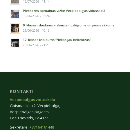
12/07/2026 - 11:14
Pieredzes apmaiņas vizīte Vecpiebalgas vidusskolā
30/06/2026 - 13:24
9. klases izlaidums – skaists noslēgums un jauns sākums
29/06/2026 - 10:16
12. klases izlaidums “Nekas jau nebeidzas”
28/06/2026 - 21:21
KONTAKTI
Vecpiebalgas vidusskola
Gaismas iela 2, Vecpiebalga,
Vecpiebalgas pagasts,
Cēsu novads, LV-4122
Sekretāre:
+37164161448