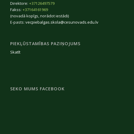
Direktore:
+37126497579
Fakss:
+37164161969
(novadā kopīgs, norādot iestādi)
E-pasts:
vecpiebalgas.skola@cesunovads.edu.lv
PIEKĻŪSTAMĪBAS PAZIŅOJUMS
Skatīt
SEKO MUMS FACEBOOK