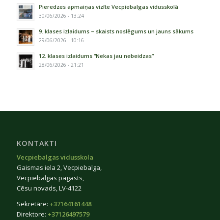
Pieredzes apmaiņas vizīte Vecpiebalgas vidusskolā
30/06/2026 - 13:24
9. klases izlaidums – skaists noslēgums un jauns sākums
29/06/2026 - 10:16
12. klases izlaidums “Nekas jau nebeidzas”
28/06/2026 - 21:21
KONTAKTI
Vecpiebalgas vidusskola
Gaismas iela 2, Vecpiebalga,
Vecpiebalgas pagasts,
Cēsu novads, LV-4122
Sekretāre:
+37164161448
Direktore:
+37126497579