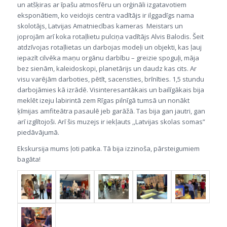
un atšķiras ar īpašu atmosfēru un orģināli izgatavotiem
eksponātiem, ko veidojis centra vadītājs ir ilggadīgs nama
skolotājs, Latvijas Amatniecības kameras Meistars un
joprojām arī koka rotaļlietu pulciņa vadītājs Alvis Balodis. Šeit
atdzīvojas rotaļlietas un darbojas modeļi un objekti, kas ļauj
iepazīt cilvēka maņu orgānu darbību – greizie spoguļi, māja
bez sienām, kaleidoskopi, planetārijs un daudz kas cits. Ar
visu varējām darboties, pētīt, sacensties, brīnīties. 1,5 stundu
darbojāmies kā izrādē. Visinteresantākais un bailīgākais bija
meklēt izeju labirintā zem Rīgas pilnīgā tumsā un nonākt
ķīmijas amfiteātra pasaulē jeb garāžā. Tas bija gan jautri, gan
arī izglītojoši. Arī šis muzejs ir iekļauts ,,Latvijas skolas somas”
piedāvājumā.
Ekskursija mums ļoti patika. Tā bija izzinoša, pārsteigumiem
bagāta!