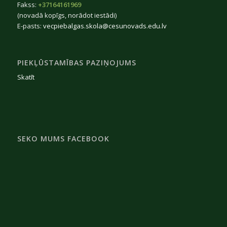
Fakss:
+37164161969
(novadā kopīgs, norādot iestādi)
E-pasts:
vecpiebalgas.skola@cesunovads.edu.lv
PIEKĻŪSTAMĪBAS PAZIŅOJUMS
Skatīt
SEKO MUMS FACEBOOK