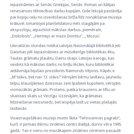
iepazināmies ar Senās Grieķijas, Senās Romas un Itālijas
renesanses tēlniecības darbu kopijām. Gide lekcijā pastāstīja
par kopiju ceļu no izveidošanas brīža līdz nonākšanai muzeja
krātuvē. Izmantojot planšetdatoru mēs staigājām pa
ekspozīciju, atpazīstot mākslas darbus, piemēram,
,,Diskobols”, ,,Hermejs ar mazo Dionīsu”, ,, Mozus’.
Literatūras stundas notika Latvijas Nacionālajā bibliotēkā jeb
Gaismas pilī. Iepazināmies ar mūsdienīgo bibliotēkas ēku,
Tautas grāmatu plauktu, Dainu skapi, Latvijas karogu, kas
veidots kā mākslas darbs no briļļu lēcām, kuru bibliotēkai
atdāvināja bijušais prezidents Raimonds Vējonis. Kāpēc ir
,,M”stāvs, bet nav 13. stāvs? Vērojām bērnu lasītavu, jauniešu
telpu, klausījāmies dziesmas zem īpašiem kupoliem, vērojām
vismazākās grāmats. Protams, patika brauciens ar liftu un
skaistais skats uz Vecrīgu. Uzzinājām, ka grāmatas
līdzinešanai neizsniedz, bet iespēja lasīt uz vietas plašajās
lasītavās.
Visaizraujošākais muzejs mums šķita “Tehnoannas pagrabi”,
kurš ir pirmais Bērnu zinātnes centrs Baltijā, durvis vēra 1995.
gadā. Tas ir viens no mazākajiem zinātnes centriem pasaulē