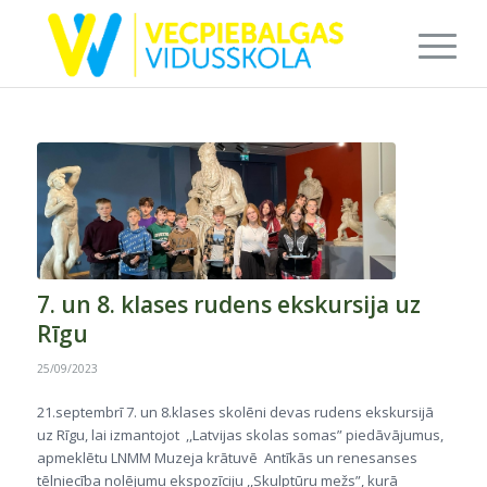
7. un 8. klases rudens ekskursija uz
Rīgu
25/09/2023
21.septembrī 7. un 8.klases skolēni devas rudens ekskursijā
uz Rīgu, lai izmantojot ,,Latvijas skolas somas” piedāvājumus,
apmeklētu LNMM Muzeja krātuvē Antīkās un renesanses
tēlniecība nolējumu ekspozīciju ,,Skulptūru mežs”, kurā